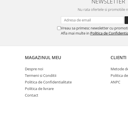
NEWSLETTER
Creioane mecanice
Nu rata ofertele si promotiile 
Instrumente de scris de lux
Linere
Vreau sa primesc newsletter cu promoti
Afla mai multe in
Politica de Confidentia
Markere pe baza de apa
Markere pe baza de vopsea
Markere pentru CD/DVD
MAGAZINUL MEU
CLIENTI
Markere pentru desen tehnic
Despre noi
Metode de
Markere pentru flipchart
Termeni si Conditii
Politica d
Markere pentru tabla
Politica de Confidentialitate
ANPC
Markere pentru textile
Politica de livrare
Contact
Markere permanente
Markere speciale
Pixuri cu gel
Pixuri cu mecanism