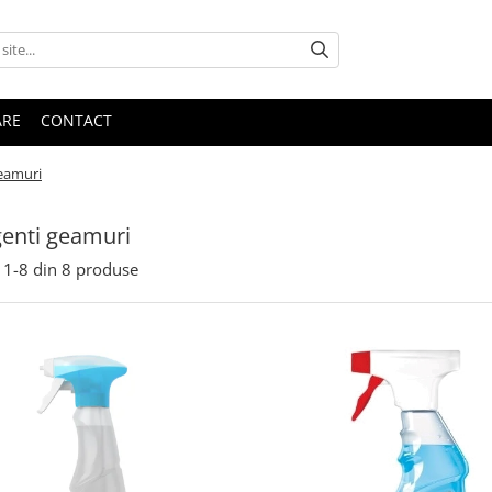
ARE
CONTACT
eamuri
enti geamuri
1-
8
din
8
produse