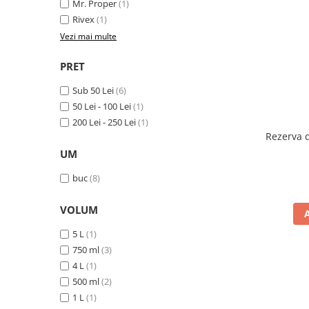
Cutii si containere de arhivare
Mr. Proper
(1)
Rivex
(1)
Dosare de prezentare
Vezi mai multe
Dosare din carton
PRET
Dosare din plastic
Dosare suspendabile
Sub 50 Lei
(6)
50 Lei - 100 Lei
(1)
Etichete bibliorafturi
200 Lei - 250 Lei
(1)
File de protectie
Rezerva 
Index autoadeziv
UM
Mape din carton
buc
(8)
Mape din plastic
VOLUM
Separatoare index
5 L
(1)
Suporturi pentru dosare
750 ml
(3)
suspendabile
4 L
(1)
Articole din hartie
500 ml
(2)
Blocnotesuri
1 L
(1)