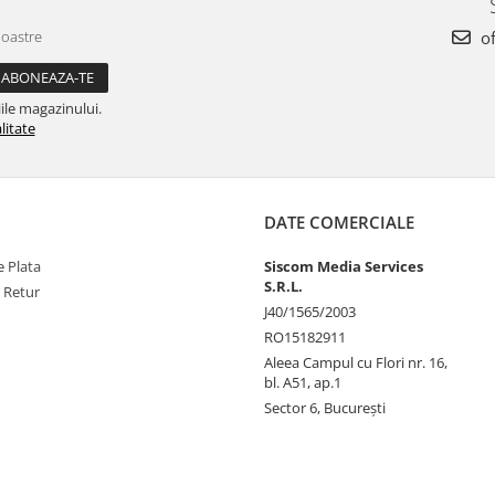
noastre
of
ile magazinului.
litate
DATE COMERCIALE
 Plata
Siscom Media Services
S.R.L.
e Retur
J40/1565/2003
RO15182911
Aleea Campul cu Flori nr. 16,
bl. A51, ap.1
Sector 6, București