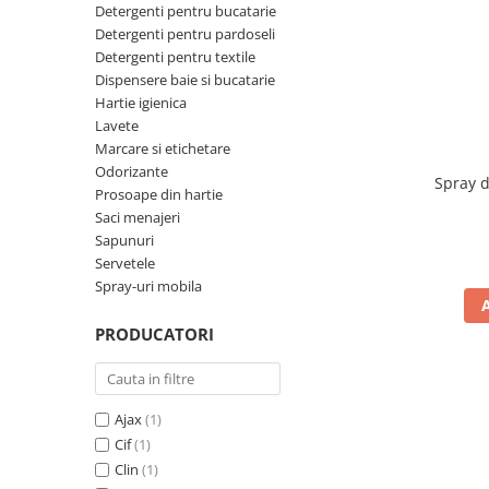
Detergenti pentru bucatarie
Perforatoare de birou si
Detergenti pentru pardoseli
profesionale
Detergenti pentru textile
Dispensere baie si bucatarie
Pioneze si ace cu gamalie
Hartie igienica
Stampile, tusuri si tusiere
Lavete
Marcare si etichetare
Suporturi pentru articole de birou
Odorizante
Spray d
Suporturi pentru documente,
Prosoape din hartie
reviste, cataloage
Saci menajeri
Tavite pentru documente
Sapunuri
Servetele
Organizare si arhivare
Spray-uri mobila
Accesorii pentru arhivare
PRODUCATORI
Bibliorafturi
Caiete mecanice
Clasoare, mape si suporti pentru
Ajax
(1)
carti de vizita
Cif
(1)
Clipboarduri pentru documente
Clin
(1)