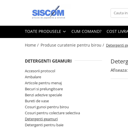
Toate Produsele
Accesorii pentru birou
TOATE PRODUSELE
CUM COMAND?
COST LIVR
Agrafe si clipsuri
Home /
Produse curatenie pentru birou /
Detergenti g
Benzi adezive si dispensere pentru
birou
Deterg
DETERGENTI GEAMURI
Buzunare, folii autoadezive si
autolaminante
Afiseaza:
Accesorii protocol
Capsatoare si decapsatoare
Ambalare
Articole pentru menaj
Capse
Becuri si prelungitoare
Cuttere, rezerve si cutite pentru
Benzi adezive speciale
corespondenta
Bureti de vase
Cosuri gunoi pentru birou
Elastice, buretiere, lupe
Cosuri pentru colectare selectiva
Foarfeci
Detergenti geamuri
Detergenti pentru baie
Lipici si alti adezivi