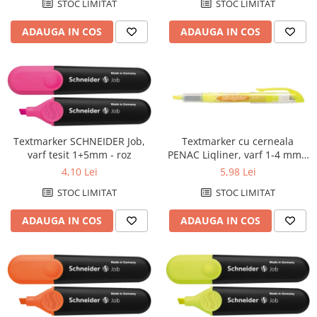
STOC LIMITAT
STOC LIMITAT
ADAUGA IN COS
ADAUGA IN COS
Textmarker cu cerneala
Textmarker SCHNEIDER Job,
PENAC Liqliner, varf 1-4 mm -
varf tesit 1+5mm - roz
galben
5,98 Lei
4,10 Lei
STOC LIMITAT
STOC LIMITAT
ADAUGA IN COS
ADAUGA IN COS