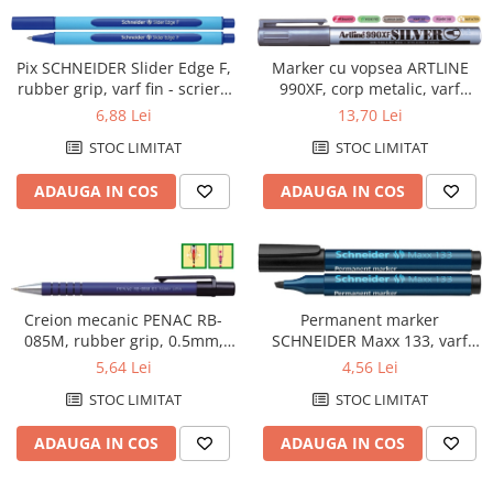
Pix SCHNEIDER Slider Edge F,
Marker cu vopsea ARTLINE
rubber grip, varf fin - scriere
990XF, corp metalic, varf
albastra
rotund 1.2mm - argintiu
6,88 Lei
13,70 Lei
STOC LIMITAT
STOC LIMITAT
ADAUGA IN COS
ADAUGA IN COS
Creion mecanic PENAC RB-
Permanent marker
085M, rubber grip, 0.5mm,
SCHNEIDER Maxx 133, varf
con si varf metalic - corp
tesit 1+4mm - negru
5,64 Lei
4,56 Lei
albastru
STOC LIMITAT
STOC LIMITAT
ADAUGA IN COS
ADAUGA IN COS