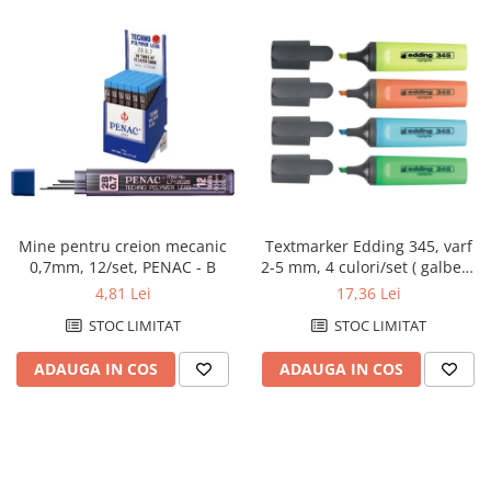
Mine pentru creion mecanic
Textmarker Edding 345, varf
0,7mm, 12/set, PENAC - B
2-5 mm, 4 culori/set ( galben,
roz, albastru, verde)
4,81 Lei
17,36 Lei
STOC LIMITAT
STOC LIMITAT
ADAUGA IN COS
ADAUGA IN COS