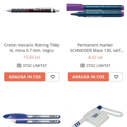
Creion mecanic Rotring Tikky
Permanent marker
III, mina 0.7 mm, negru
SCHNEIDER Maxx 130, varf
rotund 1-3mm - violet
15,65 Lei
4,22 Lei
STOC LIMITAT
STOC LIMITAT
ADAUGA IN COS
ADAUGA IN COS