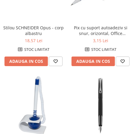
Stilou SCHNEIDER Opus - corp
Pix cu suport autoadeziv si
albastru
snur, orizontal, Office
Products - corp alb/albastru -
18,57 Lei
3,15 Lei
scriere albastra
STOC LIMITAT
STOC LIMITAT
ADAUGA IN COS
ADAUGA IN COS