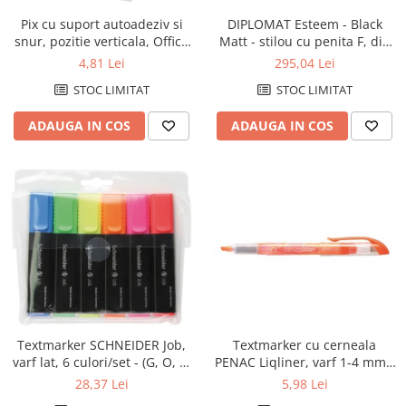
Pix cu suport autoadeziv si
DIPLOMAT Esteem - Black
snur, pozitie verticala, Office
Matt - stilou cu penita F, din
Products - corp alb/albastru -
otel inoxidabil
4,81 Lei
295,04 Lei
scriere albastra
STOC LIMITAT
STOC LIMITAT
ADAUGA IN COS
ADAUGA IN COS
Textmarker cu cerneala
Textmarker SCHNEIDER Job,
PENAC Liqliner, varf 1-4 mm -
varf lat, 6 culori/set - (G, O, V,
orange
R, A, R)
5,98 Lei
28,37 Lei