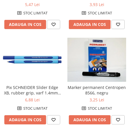
0.7mm, corp transparent -
Products
5,47 Lei
3,93 Lei
scriere albastra
STOC LIMITAT
STOC LIMITAT
ADAUGA IN COS
ADAUGA IN COS
Pix SCHNEIDER Slider Edge
Marker permanent Centropen
XB, rubber grip, varf 1.4mm -
8566, negru
scriere albastra
6,88 Lei
3,25 Lei
STOC LIMITAT
STOC LIMITAT
ADAUGA IN COS
ADAUGA IN COS