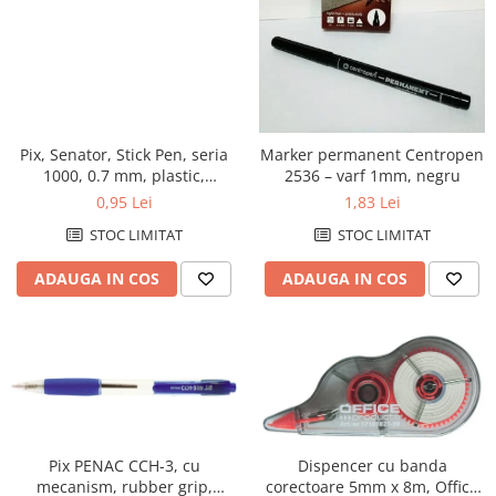
profesionale
File de protectie
Markere speciale
Detergenti pentru textile
Pixuri si stilouri scolare
Produse curatare IT
Role hartie pentru plotter
Pioneze si ace cu gamalie
Index autoadeziv
Pixuri cu gel
Dispensere baie si bucatarie
Plastilină si materiale de modelat
Trimmere
Tipizate
Stampile, tusuri si tusiere
Mape din carton
Pixuri cu mecanism
Hartie igienica
Radiere
Suporturi pentru articole de birou
Mape din plastic
Pixuri fara mecanism
Lavete
Suporturi pentru documente,
Separatoare index
Pix, Senator, Stick Pen, seria
Marker permanent Centropen
Pixuri pentru ghisee
Marcare si etichetare
reviste, cataloage
1000, 0.7 mm, plastic,
2536 – varf 1mm, negru
Suporturi pentru dosare
Rezerve pixuri
Odorizante
albastru
0,95 Lei
1,83 Lei
Tavite pentru documente
suspendabile
Rigle
Prosoape din hartie
STOC LIMITAT
STOC LIMITAT
Rollere
Saci menajeri
ADAUGA IN COS
ADAUGA IN COS
Stilouri si rezerve
Sapunuri
Textmarkere
Servetele
Spray-uri mobila
Pix PENAC CCH-3, cu
Dispencer cu banda
mecanism, rubber grip,
corectoare 5mm x 8m, Office