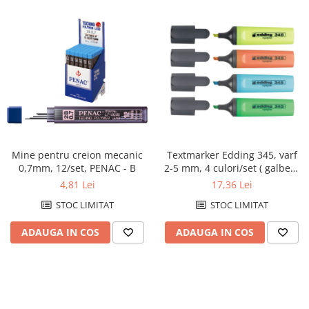
Mine pentru creion mecanic
Textmarker Edding 345, varf
0,7mm, 12/set, PENAC - B
2-5 mm, 4 culori/set ( galben,
roz, albastru, verde)
4,81 Lei
17,36 Lei
STOC LIMITAT
STOC LIMITAT
ADAUGA IN COS
ADAUGA IN COS