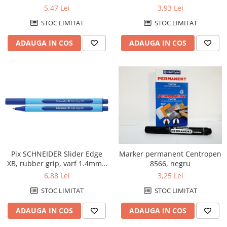
0.7mm, corp transparent -
Products
5,47 Lei
3,93 Lei
scriere albastra
STOC LIMITAT
STOC LIMITAT
ADAUGA IN COS
ADAUGA IN COS
Pix SCHNEIDER Slider Edge
Marker permanent Centropen
XB, rubber grip, varf 1.4mm -
8566, negru
scriere albastra
6,88 Lei
3,25 Lei
STOC LIMITAT
STOC LIMITAT
ADAUGA IN COS
ADAUGA IN COS