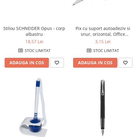
Stilou SCHNEIDER Opus - corp
Pix cu suport autoadeziv si
albastru
snur, orizontal, Office
Products - corp alb/albastru -
18,57 Lei
3,15 Lei
scriere albastra
STOC LIMITAT
STOC LIMITAT
ADAUGA IN COS
ADAUGA IN COS