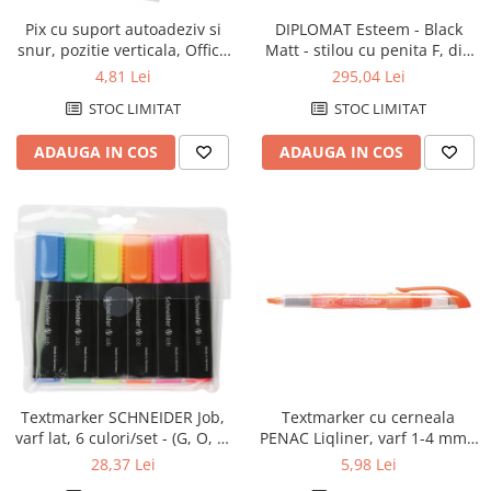
Pix cu suport autoadeziv si
DIPLOMAT Esteem - Black
snur, pozitie verticala, Office
Matt - stilou cu penita F, din
Products - corp alb/albastru -
otel inoxidabil
4,81 Lei
295,04 Lei
scriere albastra
STOC LIMITAT
STOC LIMITAT
ADAUGA IN COS
ADAUGA IN COS
Textmarker cu cerneala
Textmarker SCHNEIDER Job,
PENAC Liqliner, varf 1-4 mm -
varf lat, 6 culori/set - (G, O, V,
orange
R, A, R)
5,98 Lei
28,37 Lei