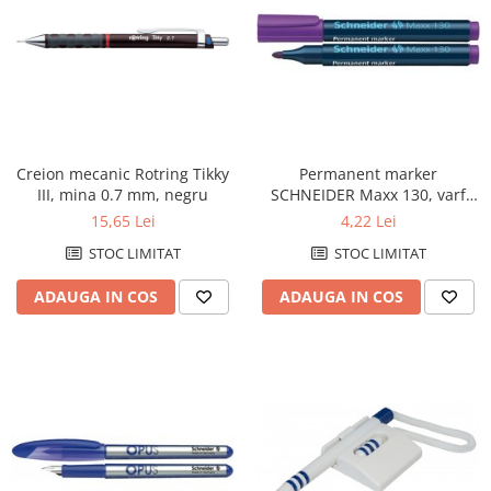
Creion mecanic Rotring Tikky
Permanent marker
III, mina 0.7 mm, negru
SCHNEIDER Maxx 130, varf
rotund 1-3mm - violet
15,65 Lei
4,22 Lei
STOC LIMITAT
STOC LIMITAT
ADAUGA IN COS
ADAUGA IN COS