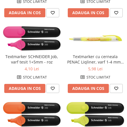
STOC LIMITAT
STOC LIMITAT
ADAUGA IN COS
ADAUGA IN COS
Textmarker cu cerneala
Textmarker SCHNEIDER Job,
PENAC Liqliner, varf 1-4 mm -
varf tesit 1+5mm - roz
galben
5,98 Lei
4,10 Lei
STOC LIMITAT
STOC LIMITAT
ADAUGA IN COS
ADAUGA IN COS