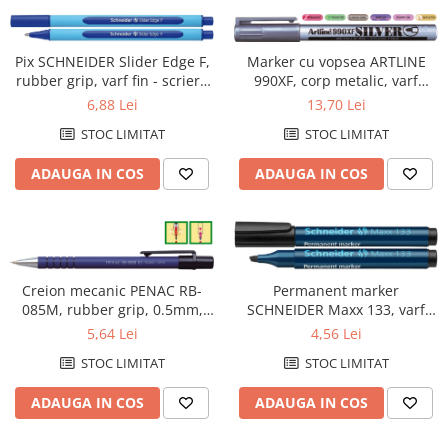
Pix SCHNEIDER Slider Edge F,
Marker cu vopsea ARTLINE
rubber grip, varf fin - scriere
990XF, corp metalic, varf
albastra
rotund 1.2mm - argintiu
6,88 Lei
13,70 Lei
STOC LIMITAT
STOC LIMITAT
ADAUGA IN COS
ADAUGA IN COS
Creion mecanic PENAC RB-
Permanent marker
085M, rubber grip, 0.5mm,
SCHNEIDER Maxx 133, varf
con si varf metalic - corp
tesit 1+4mm - negru
5,64 Lei
4,56 Lei
albastru
STOC LIMITAT
STOC LIMITAT
ADAUGA IN COS
ADAUGA IN COS