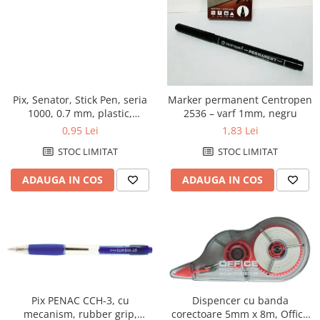
profesionale
File de protectie
Markere speciale
Detergenti pentru textile
Pixuri si stilouri scolare
Produse curatare IT
Role hartie pentru plotter
Pioneze si ace cu gamalie
Index autoadeziv
Pixuri cu gel
Dispensere baie si bucatarie
Plastilină si materiale de modelat
Trimmere
Tipizate
Stampile, tusuri si tusiere
Mape din carton
Pixuri cu mecanism
Hartie igienica
Radiere
Suporturi pentru articole de birou
Mape din plastic
Pixuri fara mecanism
Lavete
Suporturi pentru documente,
Separatoare index
Pix, Senator, Stick Pen, seria
Marker permanent Centropen
Pixuri pentru ghisee
Marcare si etichetare
reviste, cataloage
1000, 0.7 mm, plastic,
2536 – varf 1mm, negru
Suporturi pentru dosare
Rezerve pixuri
Odorizante
albastru
0,95 Lei
1,83 Lei
Tavite pentru documente
suspendabile
Rigle
Prosoape din hartie
STOC LIMITAT
STOC LIMITAT
Rollere
Saci menajeri
ADAUGA IN COS
ADAUGA IN COS
Stilouri si rezerve
Sapunuri
Textmarkere
Servetele
Spray-uri mobila
Pix PENAC CCH-3, cu
Dispencer cu banda
mecanism, rubber grip,
corectoare 5mm x 8m, Office