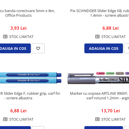
 cu banda corectoare 5mm x 8m,
Pix SCHNEIDER Slider Edge XB, rubb
Office Products
1.4mm - scriere albast
3,93 Lei
6,88 Lei
STOC LIMITAT
STOC LIMITAT
DAUGA IN COS
ADAUGA IN COS
 Slider Edge F, rubber grip, varf fin
Marker cu vopsea ARTLINE 990XF, 
- scriere albastra
varf rotund 1.2mm - argi
6,88 Lei
13,70 Lei
STOC LIMITAT
STOC LIMITAT