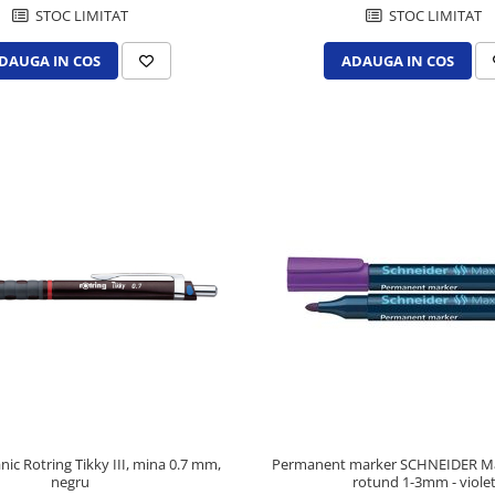
STOC LIMITAT
STOC LIMITAT
DAUGA IN COS
ADAUGA IN COS
ic Rotring Tikky III, mina 0.7 mm,
Permanent marker SCHNEIDER Max
negru
rotund 1-3mm - viole