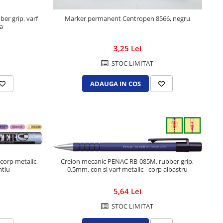
er grip, varf
Marker permanent Centropen 8566, negru
ra
3,25 Lei
STOC LIMITAT
ADAUGA IN COS
corp metalic,
Creion mecanic PENAC RB-085M, rubber grip,
ntiu
0.5mm, con si varf metalic - corp albastru
5,64 Lei
STOC LIMITAT