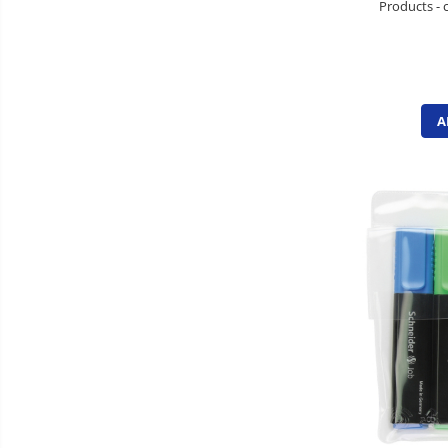
Articole pentru menaj
Products - c
Becuri si prelungitoare
Benzi adezive speciale
Bureti de vase
A
Cosuri gunoi pentru birou
Cosuri pentru colectare selectiva
Detergenti geamuri
Detergenti pentru baie
Detergenti pentru bucatarie
Detergenti pentru pardoseli
Detergenti pentru textile
Dispensere baie si bucatarie
Hartie igienica
Lavete
Marcare si etichetare