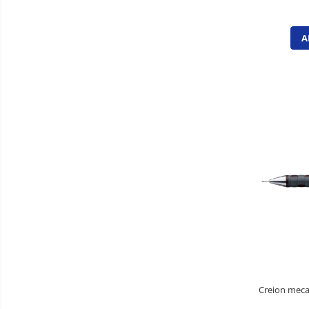
Pixuri fara mecanism
Pixuri pentru ghisee
A
Rezerve pixuri
Rigle
Rollere
Stilouri si rezerve
Textmarkere
Accesorii pentru table
Display-uri de prezentare si afisare
Ecusoane si accesorii
Flipcharturi si accesorii
Focus touch
Hartie flipchart
Panouri, suporturi si aviziere
Creion mecan
pentru prezentare