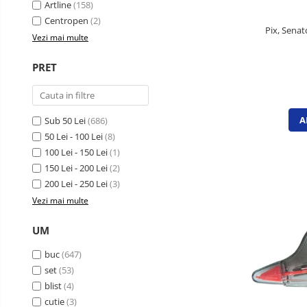
Cutii si containere de arhivare
Artline
(158)
Centropen
(2)
Dosare de prezentare
Pix, Senat
Vezi mai multe
Dosare din carton
Dosare din plastic
PRET
Dosare suspendabile
Etichete bibliorafturi
A
Sub 50 Lei
(686)
File de protectie
50 Lei - 100 Lei
(8)
Index autoadeziv
100 Lei - 150 Lei
(1)
150 Lei - 200 Lei
(2)
Mape din carton
200 Lei - 250 Lei
(3)
Mape din plastic
Vezi mai multe
Separatoare index
UM
Suporturi pentru dosare
suspendabile
buc
(647)
set
(53)
Articole din hartie
blist
(4)
Blocnotesuri
cutie
(3)