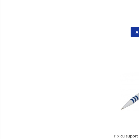
Table din pluta
Table magnetice si plannere
Clasificatoare si vestiare
A
Covorase protectie podea
Cuiere
Dulapuri metalice
Mobilier de birou
Panouri pentru chei
Rafturi arhivare
Scaune operationale pentru birou
Scaune vizitator
Suporturi ergonomice
Accesorii protocol
Ambalare
Pix cu suport 