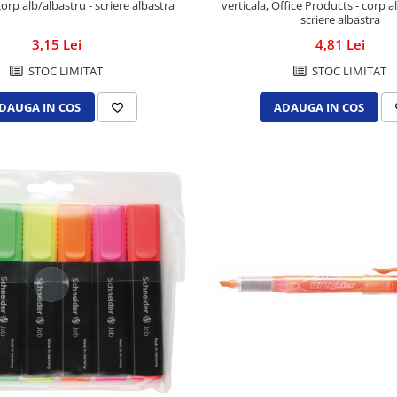
orp alb/albastru - scriere albastra
verticala, Office Products - corp a
scriere albastra
3,15 Lei
4,81 Lei
STOC LIMITAT
STOC LIMITAT
DAUGA IN COS
ADAUGA IN COS