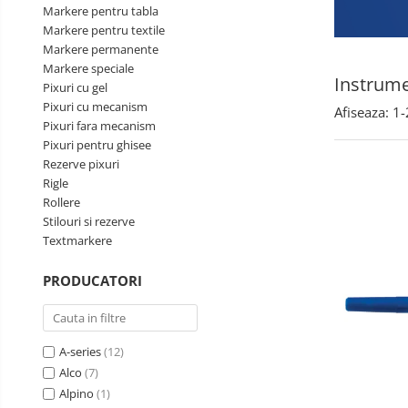
Markere pentru tabla
Perforatoare de birou si
Markere pentru textile
profesionale
Markere permanente
Markere speciale
Pioneze si ace cu gamalie
Instrume
Pixuri cu gel
Stampile, tusuri si tusiere
Pixuri cu mecanism
Afiseaza:
1-
Suporturi pentru articole de birou
Pixuri fara mecanism
Pixuri pentru ghisee
Suporturi pentru documente,
Rezerve pixuri
reviste, cataloage
Rigle
Tavite pentru documente
Rollere
Stilouri si rezerve
Organizare si arhivare
Textmarkere
Accesorii pentru arhivare
PRODUCATORI
Bibliorafturi
Caiete mecanice
Clasoare, mape si suporti pentru
A-series
(12)
carti de vizita
Alco
(7)
Clipboarduri pentru documente
Alpino
(1)