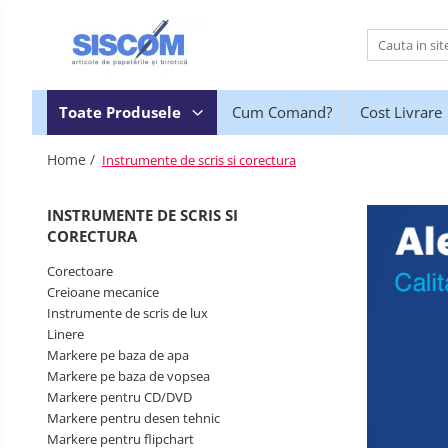
Toate Produsele
Accesorii pentru birou
Toate Produsele
Cum Comand?
Cost Livrare
Agrafe si clipsuri
Home /
Instrumente de scris si corectura
Benzi adezive si dispensere pentru
birou
INSTRUMENTE DE SCRIS SI
Buzunare, folii autoadezive si
CORECTURA
autolaminante
Capsatoare si decapsatoare
Corectoare
Creioane mecanice
Capse
Instrumente de scris de lux
Cuttere, rezerve si cutite pentru
Linere
corespondenta
Markere pe baza de apa
Markere pe baza de vopsea
Elastice, buretiere, lupe
Markere pentru CD/DVD
Foarfeci
Markere pentru desen tehnic
Markere pentru flipchart
Lipici si alti adezivi