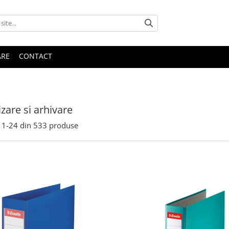
ARE
CONTACT
zare si arhivare
1-
24
din
533
produse