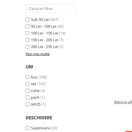
Cutii si containere de arhivare
Dosare de prezentare
Dosare din carton
Sub 50 Lei
(457)
50 Lei - 100 Lei
(48)
Dosare din plastic
100 Lei - 150 Lei
(18)
Dosare suspendabile
150 Lei - 200 Lei
(7)
Etichete bibliorafturi
200 Lei - 250 Lei
(3)
Vezi mai multe
File de protectie
Index autoadeziv
UM
Mape din carton
buc
(358)
Mape din plastic
set
(167)
cutie
(3)
Separatoare index
pach
(1)
Suporturi pentru dosare
Biblioraf
set25
(1)
suspendabile
Articole din hartie
DESCHIDERE
Blocnotesuri
Superioara
(30)