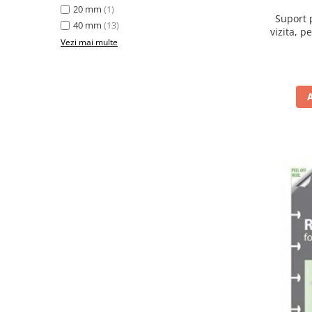
20 mm
(1)
Accesorii protocol
Suport p
40 mm
(13)
vizita, p
Ambalare
Vezi mai multe
Articole pentru menaj
Becuri si prelungitoare
Benzi adezive speciale
Bureti de vase
Cosuri gunoi pentru birou
Cosuri pentru colectare selectiva
Detergenti geamuri
Detergenti pentru baie
Detergenti pentru bucatarie
Detergenti pentru pardoseli
Detergenti pentru textile
Dispensere baie si bucatarie