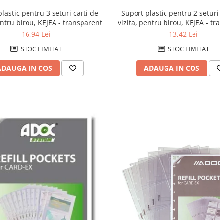
Suport plastic pentru 2 seturi
lastic pentru 3 seturi carti de
vizita, pentru birou, KEJEA - t
entru birou, KEJEA - transparent
13,42 Lei
16,94 Lei
STOC LIMITAT
STOC LIMITAT
ADAUGA IN COS
ADAUGA IN COS