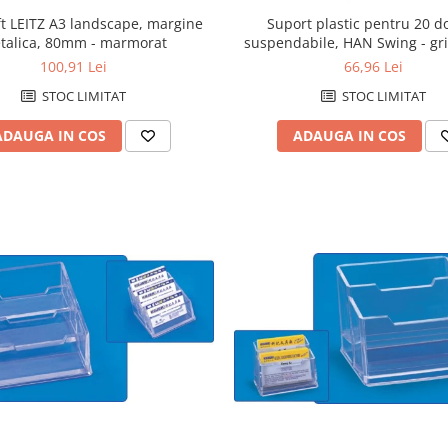
ft LEITZ A3 landscape, margine
Suport plastic pentru 20 d
talica, 80mm - marmorat
suspendabile, HAN Swing - gri
100,91 Lei
66,96 Lei
STOC LIMITAT
STOC LIMITAT
ADAUGA IN COS
ADAUGA IN COS