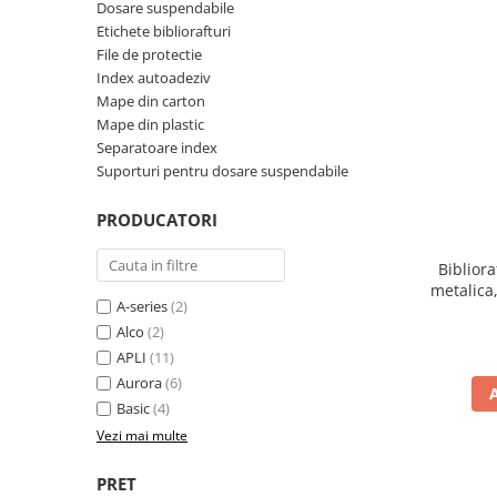
Dosare suspendabile
Perforatoare de birou si
Etichete bibliorafturi
profesionale
File de protectie
Index autoadeziv
Pioneze si ace cu gamalie
Mape din carton
Stampile, tusuri si tusiere
Mape din plastic
Separatoare index
Suporturi pentru articole de birou
Suporturi pentru dosare suspendabile
Suporturi pentru documente,
reviste, cataloage
PRODUCATORI
Tavite pentru documente
Bibliora
Organizare si arhivare
metalica
Accesorii pentru arhivare
A-series
(2)
Alco
(2)
Bibliorafturi
APLI
(11)
Caiete mecanice
Aurora
(6)
Basic
(4)
Clasoare, mape si suporti pentru
carti de vizita
Vezi mai multe
Clipboarduri pentru documente
PRET