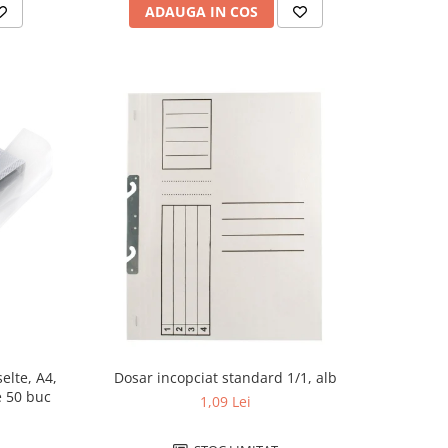
ADAUGA IN COS
elte, A4,
Dosar incopciat standard 1/1, alb
standard, 43 microni, cutie de 50 buc
1,09 Lei