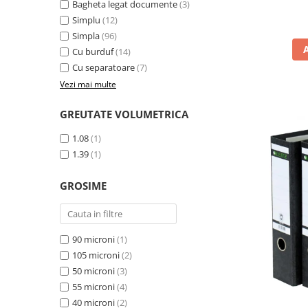
Bagheta legat documente
(3)
Pixuri fara mecanism
Simplu
(12)
Pixuri pentru ghisee
Simpla
(96)
Rezerve pixuri
Cu burduf
(14)
Cu separatoare
(7)
Rigle
Vezi mai multe
Rollere
GREUTATE VOLUMETRICA
Stilouri si rezerve
Textmarkere
1.08
(1)
1.39
(1)
Comunicare si prezentare
Accesorii pentru table
GROSIME
Display-uri de prezentare si afisare
Ecusoane si accesorii
Flipcharturi si accesorii
90 microni
(1)
105 microni
(2)
Focus touch
50 microni
(3)
Hartie flipchart
55 microni
(4)
Panouri, suporturi si aviziere
40 microni
(2)