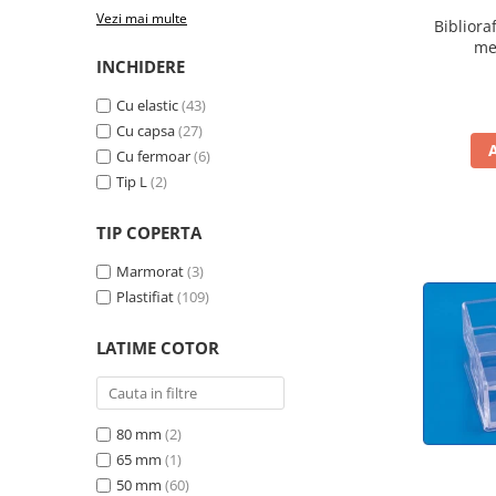
pentru prezentare
Vezi mai multe
Bibliora
me
Table din pluta
INCHIDERE
Table magnetice si plannere
Cu elastic
(43)
Mobilier si accesorii birou
Cu capsa
(27)
Clasificatoare si vestiare
Cu fermoar
(6)
Covorase protectie podea
Tip L
(2)
Cuiere
TIP COPERTA
Dulapuri metalice
Marmorat
(3)
Mobilier de birou
Plastifiat
(109)
Panouri pentru chei
LATIME COTOR
Rafturi arhivare
Scaune operationale pentru birou
Scaune vizitator
80 mm
(2)
Suporturi ergonomice
65 mm
(1)
50 mm
(60)
Produse curatenie pentru birou