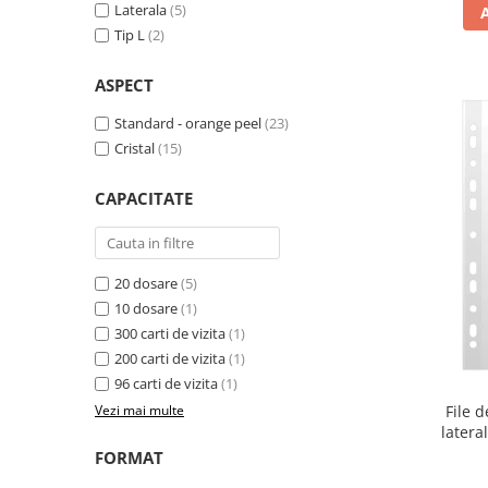
Caiete de birou
Laterala
(5)
Tip L
(2)
Cuburi din hartie
Etichete autoadezive
ASPECT
Hartie de calc si alte articole hartie
Standard - orange peel
(23)
Hartie pentru copiator si
Cristal
(15)
imprimanta
Hartie si carton pentru print color
CAPACITATE
Notite autoadezive
Plicuri
20 dosare
(5)
Registre si repertoare
10 dosare
(1)
Role hartie pentru fax si case de
300 carti de vizita
(1)
marcat
200 carti de vizita
(1)
96 carti de vizita
(1)
Role hartie pentru plotter
File 
Vezi mai multe
Tipizate
latera
Instrumente de scris si corectura
FORMAT
Corectoare