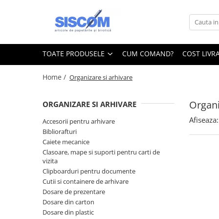
Toate Produsele
Accesorii pentru birou
TOATE PRODUSELE
CUM COMAND?
COST LIVR
Agrafe si clipsuri
Home /
Organizare si arhivare
Benzi adezive si dispensere pentru
birou
Organi
ORGANIZARE SI ARHIVARE
Buzunare, folii autoadezive si
autolaminante
Afiseaza:
Accesorii pentru arhivare
Capsatoare si decapsatoare
Bibliorafturi
Caiete mecanice
Capse
Clasoare, mape si suporti pentru carti de
Cuttere, rezerve si cutite pentru
vizita
corespondenta
Clipboarduri pentru documente
Cutii si containere de arhivare
Elastice, buretiere, lupe
Dosare de prezentare
Foarfeci
Dosare din carton
Dosare din plastic
Lipici si alti adezivi