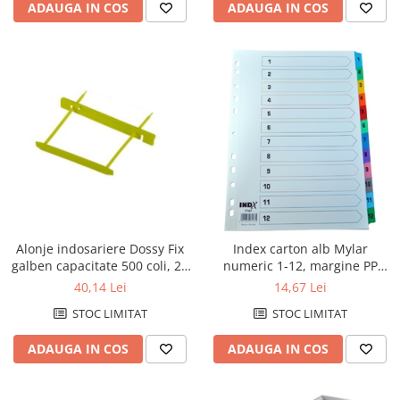
ADAUGA IN COS
ADAUGA IN COS
Alonje indosariere Dossy Fix
Index carton alb Mylar
galben capacitate 500 coli, 25
numeric 1-12, margine PP
buc/set
color, A4, 190g/mp, Optima
40,14 Lei
14,67 Lei
STOC LIMITAT
STOC LIMITAT
ADAUGA IN COS
ADAUGA IN COS