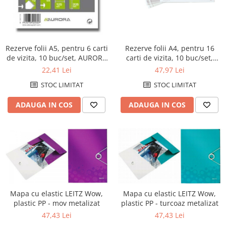
Rezerve folii A5, pentru 6 carti
Rezerve folii A4, pentru 16
de vizita, 10 buc/set, AURORA
carti de vizita, 10 buc/set,
Adoc
AURORA Adoc
22,41 Lei
47,97 Lei
STOC LIMITAT
STOC LIMITAT
ADAUGA IN COS
ADAUGA IN COS
Mapa cu elastic LEITZ Wow,
Mapa cu elastic LEITZ Wow,
plastic PP - mov metalizat
plastic PP - turcoaz metalizat
47,43 Lei
47,43 Lei