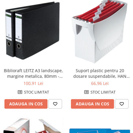
Biblioraft LEITZ A3 landscape,
Suport plastic pentru 20
margine metalica, 80mm -
dosare suspendabile, HAN
marmorat
Swing - gri deschis
100,91 Lei
66,96 Lei
STOC LIMITAT
STOC LIMITAT
ADAUGA IN COS
ADAUGA IN COS