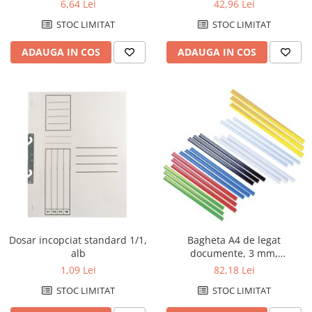
bucati/set
microni, cutie de 50 buc
6,64 Lei
42,96 Lei
STOC LIMITAT
STOC LIMITAT
ADAUGA IN COS
ADAUGA IN COS
Dosar incopciat standard 1/1,
Bagheta A4 de legat
alb
documente, 3 mm,
100(2x50)/blister KANGARO -
1,09 Lei
82,18 Lei
transparent
STOC LIMITAT
STOC LIMITAT