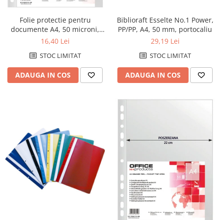
Biblioraft Esselte No.1 Power,
Folie protectie pentru
PP/PP, A4, 50 mm, portocaliu
documente A4, 50 microni,
100folii/set, Office Products -
29,19 Lei
16,40 Lei
cristal
STOC LIMITAT
STOC LIMITAT
ADAUGA IN COS
ADAUGA IN COS