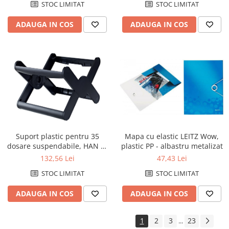
STOC LIMITAT
STOC LIMITAT
ADAUGA IN COS
ADAUGA IN COS
Mapa cu elastic LEITZ Wow,
Suport plastic pentru 35
plastic PP - albastru metalizat
dosare suspendabile, HAN X-
Cross - negru
47,43 Lei
132,56 Lei
STOC LIMITAT
STOC LIMITAT
ADAUGA IN COS
ADAUGA IN COS
1
2
3
23
...