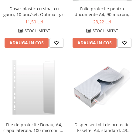
Dosar plastic cu sina, cu
Folie protectie pentru
gauri, 10 buc/set, Optima - gri
documente A4, 90 microni,
50/set, Office Products Maxi -
11,50 Lei
23,22 Lei
transparenta
STOC LIMITAT
STOC LIMITAT
ADAUGA IN COS
ADAUGA IN COS
File de protectie Donau, A4,
Dispenser folii de protectie
clapa laterala, 100 microni, 10
Esselte, A4, standard, 43