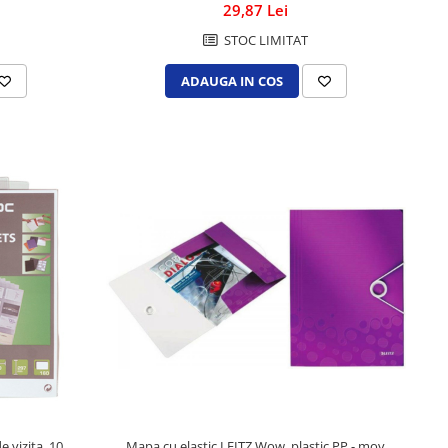
29,87 Lei
STOC LIMITAT
ADAUGA IN COS
Mapa cu elastic LEITZ Wow, plastic PP - mov
e vizita, 10