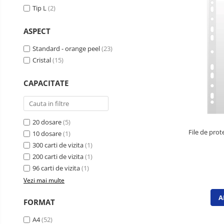
Caiete de birou
Tip L
(2)
Cuburi din hartie
ASPECT
Etichete autoadezive
Standard - orange peel
(23)
Hartie de calc si alte articole hartie
Cristal
(15)
Hartie pentru copiator si
imprimanta
CAPACITATE
Hartie si carton pentru print color
Notite autoadezive
Plicuri
20 dosare
(5)
File de prot
10 dosare
(1)
Registre si repertoare
300 carti de vizita
(1)
Role hartie pentru fax si case de
200 carti de vizita
(1)
marcat
96 carti de vizita
(1)
Role hartie pentru plotter
Vezi mai multe
Tipizate
A
FORMAT
Instrumente de scris si corectura
A4
(52)
Corectoare
Comunicare