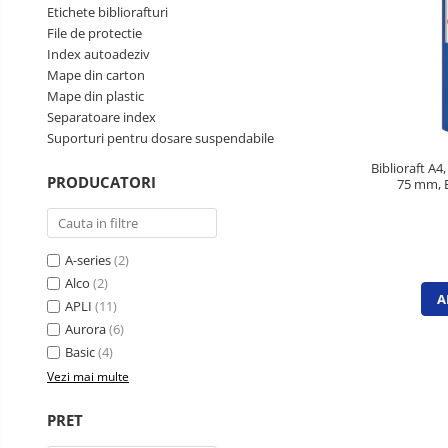
Etichete bibliorafturi
Perforatoare de birou si
File de protectie
profesionale
Index autoadeziv
Mape din carton
Pioneze si ace cu gamalie
Mape din plastic
Stampile, tusuri si tusiere
Separatoare index
Suporturi pentru articole de birou
Suporturi pentru dosare suspendabile
Biblioraft A4
Suporturi pentru documente,
PRODUCATORI
75 mm, E
reviste, cataloage
Tavite pentru documente
Organizare si arhivare
A-series
(2)
Accesorii pentru arhivare
Alco
(2)
A
APLI
(11)
Bibliorafturi
Aurora
(6)
Caiete mecanice
Basic
(4)
Clasoare, mape si suporti pentru
Vezi mai multe
carti de vizita
PRET
Clipboarduri pentru documente