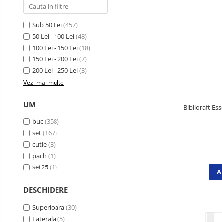
Cutii si containere de arhivare
Dosare de prezentare
Sub 50 Lei
(457)
Dosare din carton
50 Lei - 100 Lei
(48)
100 Lei - 150 Lei
(18)
Dosare din plastic
150 Lei - 200 Lei
(7)
Dosare suspendabile
200 Lei - 250 Lei
(3)
Etichete bibliorafturi
Vezi mai multe
File de protectie
UM
Biblioraft Es
Index autoadeziv
buc
(358)
Mape din carton
set
(167)
Mape din plastic
cutie
(3)
Separatoare index
pach
(1)
set25
(1)
Suporturi pentru dosare
A
suspendabile
DESCHIDERE
Articole din hartie
Superioara
(30)
Blocnotesuri
Laterala
(5)