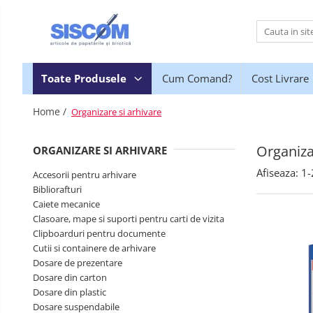
Toate Produsele
Accesorii pentru birou
Toate Produsele
Cum Comand?
Cost Livrare
Agrafe si clipsuri
Home /
Organizare si arhivare
Benzi adezive si dispensere pentru
birou
Organiza
ORGANIZARE SI ARHIVARE
Buzunare, folii autoadezive si
autolaminante
Afiseaza:
1-
Accesorii pentru arhivare
Capsatoare si decapsatoare
Bibliorafturi
Caiete mecanice
Capse
Clasoare, mape si suporti pentru carti de vizita
Cuttere, rezerve si cutite pentru
Clipboarduri pentru documente
corespondenta
Cutii si containere de arhivare
Dosare de prezentare
Elastice, buretiere, lupe
Dosare din carton
Foarfeci
Dosare din plastic
Dosare suspendabile
Lipici si alti adezivi