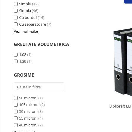
Pixuri fara mecanism
Simplu
(12)
Simpla
(96)
Pixuri pentru ghisee
Cu burduf
(14)
Rezerve pixuri
Cu separatoare
(7)
Rigle
Vezi mai multe
Rollere
GREUTATE VOLUMETRICA
Stilouri si rezerve
1.08
(1)
Textmarkere
1.39
(1)
Accesorii pentru table
GROSIME
Display-uri de prezentare si afisare
Ecusoane si accesorii
Flipcharturi si accesorii
90 microni
(1)
Focus touch
105 microni
(2)
Biblioraft LE
50 microni
(3)
Hartie flipchart
55 microni
(4)
Panouri, suporturi si aviziere
40 microni
(2)
pentru prezentare