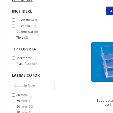
Vezi mai multe
Table din pluta
INCHIDERE
A
Table magnetice si plannere
Cu elastic
(43)
Clasificatoare si vestiare
Cu capsa
(27)
Covorase protectie podea
Cu fermoar
(6)
Cuiere
Tip L
(2)
Dulapuri metalice
TIP COPERTA
Mobilier de birou
Marmorat
(3)
Panouri pentru chei
Plastifiat
(109)
Rafturi arhivare
Scaune operationale pentru birou
LATIME COTOR
Scaune vizitator
Suporturi ergonomice
80 mm
(2)
Accesorii protocol
Suport plas
65 mm
(1)
pentr
Ambalare
50 mm
(60)
20 mm
(1)