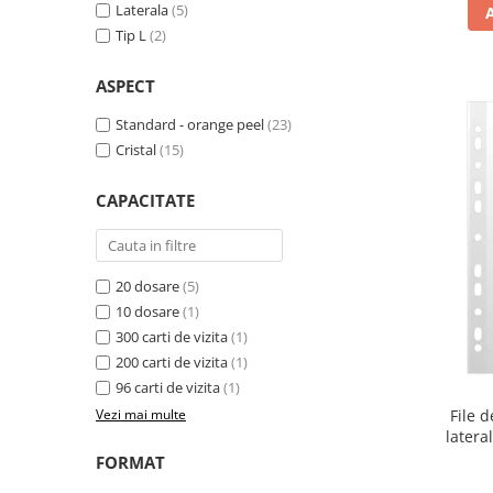
Caiete de birou
Laterala
(5)
Tip L
(2)
Cuburi din hartie
Etichete autoadezive
ASPECT
Hartie de calc si alte articole hartie
Standard - orange peel
(23)
Hartie pentru copiator si
Cristal
(15)
imprimanta
Hartie si carton pentru print color
CAPACITATE
Notite autoadezive
Plicuri
20 dosare
(5)
Registre si repertoare
10 dosare
(1)
Role hartie pentru fax si case de
300 carti de vizita
(1)
marcat
200 carti de vizita
(1)
96 carti de vizita
(1)
Role hartie pentru plotter
File 
Vezi mai multe
Tipizate
latera
Instrumente de scris si corectura
FORMAT
Corectoare