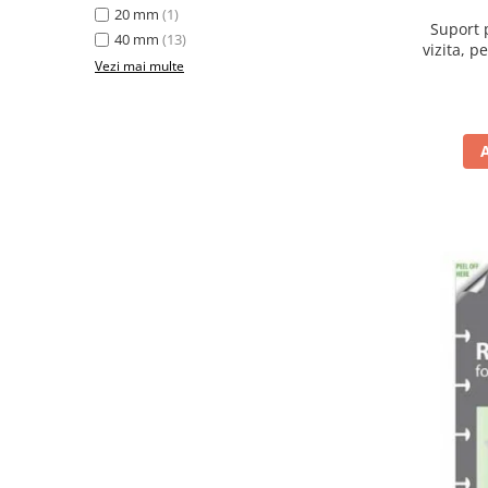
20 mm
(1)
Accesorii protocol
Suport p
40 mm
(13)
vizita, p
Ambalare
Vezi mai multe
Articole pentru menaj
Becuri si prelungitoare
Benzi adezive speciale
Bureti de vase
Cosuri gunoi pentru birou
Cosuri pentru colectare selectiva
Detergenti geamuri
Detergenti pentru baie
Detergenti pentru bucatarie
Detergenti pentru pardoseli
Detergenti pentru textile
Dispensere baie si bucatarie