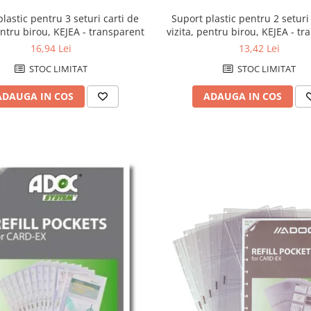
Suport plastic pentru 2 seturi
lastic pentru 3 seturi carti de
vizita, pentru birou, KEJEA - t
entru birou, KEJEA - transparent
13,42 Lei
16,94 Lei
STOC LIMITAT
STOC LIMITAT
ADAUGA IN COS
ADAUGA IN COS