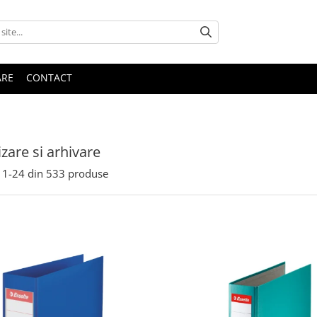
ARE
CONTACT
zare si arhivare
1-
24
din
533
produse