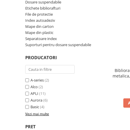
Dosare suspendabile
Perforatoare de birou si
Etichete bibliorafturi
profesionale
File de protectie
Index autoadeziv
Pioneze si ace cu gamalie
Mape din carton
Stampile, tusuri si tusiere
Mape din plastic
Separatoare index
Suporturi pentru articole de birou
Suporturi pentru dosare suspendabile
Suporturi pentru documente,
reviste, cataloage
PRODUCATORI
Tavite pentru documente
Bibliora
Organizare si arhivare
metalica
Accesorii pentru arhivare
A-series
(2)
Alco
(2)
Bibliorafturi
APLI
(11)
Caiete mecanice
Aurora
(6)
Basic
(4)
Clasoare, mape si suporti pentru
carti de vizita
Vezi mai multe
Clipboarduri pentru documente
PRET