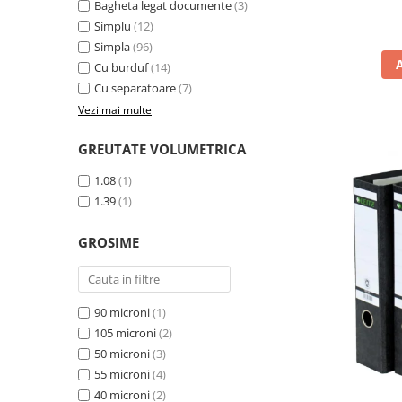
Bagheta legat documente
(3)
Pixuri fara mecanism
Simplu
(12)
Pixuri pentru ghisee
Simpla
(96)
Rezerve pixuri
Cu burduf
(14)
Cu separatoare
(7)
Rigle
Vezi mai multe
Rollere
GREUTATE VOLUMETRICA
Stilouri si rezerve
Textmarkere
1.08
(1)
1.39
(1)
Comunicare si prezentare
Accesorii pentru table
GROSIME
Display-uri de prezentare si afisare
Ecusoane si accesorii
Flipcharturi si accesorii
90 microni
(1)
105 microni
(2)
Focus touch
50 microni
(3)
Hartie flipchart
55 microni
(4)
Panouri, suporturi si aviziere
40 microni
(2)