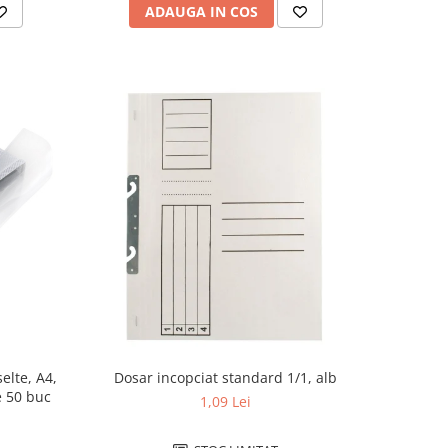
ADAUGA IN COS
elte, A4,
Dosar incopciat standard 1/1, alb
standard, 43 microni, cutie de 50 buc
1,09 Lei