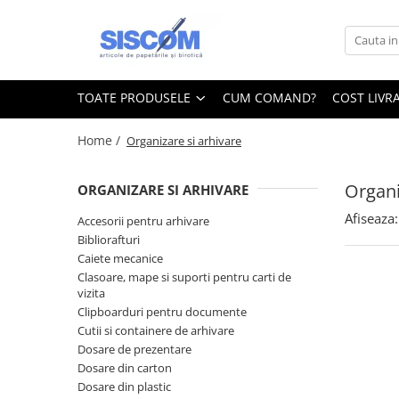
Toate Produsele
Accesorii pentru birou
TOATE PRODUSELE
CUM COMAND?
COST LIVR
Agrafe si clipsuri
Home /
Organizare si arhivare
Benzi adezive si dispensere pentru
birou
Organi
ORGANIZARE SI ARHIVARE
Buzunare, folii autoadezive si
autolaminante
Afiseaza:
Accesorii pentru arhivare
Capsatoare si decapsatoare
Bibliorafturi
Caiete mecanice
Capse
Clasoare, mape si suporti pentru carti de
Cuttere, rezerve si cutite pentru
vizita
corespondenta
Clipboarduri pentru documente
Cutii si containere de arhivare
Elastice, buretiere, lupe
Dosare de prezentare
Foarfeci
Dosare din carton
Dosare din plastic
Lipici si alti adezivi