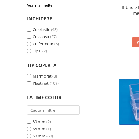
pentru prezentare
Vezi mai multe
Bibliora
me
Table din pluta
INCHIDERE
Table magnetice si plannere
Cu elastic
(43)
Mobilier si accesorii birou
Cu capsa
(27)
Clasificatoare si vestiare
Cu fermoar
(6)
Covorase protectie podea
Tip L
(2)
Cuiere
TIP COPERTA
Dulapuri metalice
Marmorat
(3)
Mobilier de birou
Plastifiat
(109)
Panouri pentru chei
LATIME COTOR
Rafturi arhivare
Scaune operationale pentru birou
Scaune vizitator
80 mm
(2)
Suporturi ergonomice
65 mm
(1)
50 mm
(60)
Produse curatenie pentru birou