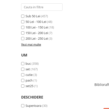
Cutii si containere de arhivare
Dosare de prezentare
Dosare din carton
Sub 50 Lei
(457)
50 Lei - 100 Lei
(48)
Dosare din plastic
100 Lei - 150 Lei
(18)
Dosare suspendabile
150 Lei - 200 Lei
(7)
Etichete bibliorafturi
200 Lei - 250 Lei
(3)
Vezi mai multe
File de protectie
Index autoadeziv
UM
Mape din carton
buc
(358)
Mape din plastic
set
(167)
cutie
(3)
Separatoare index
pach
(1)
Suporturi pentru dosare
Biblioraf
set25
(1)
suspendabile
Articole din hartie
DESCHIDERE
Blocnotesuri
Superioara
(30)