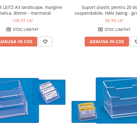
ft LEITZ A3 landscape, margine
Suport plastic pentru 20 d
talica, 80mm - marmorat
suspendabile, HAN Swing - gri
100,91 Lei
66,96 Lei
STOC LIMITAT
STOC LIMITAT
ADAUGA IN COS
ADAUGA IN COS