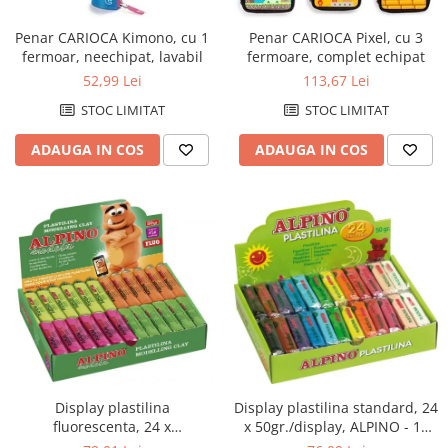
Penar CARIOCA Kimono, cu 1
Penar CARIOCA Pixel, cu 3
fermoar, neechipat, lavabil
fermoare, complet echipat
52,99 Lei
113,67 Lei
STOC LIMITAT
STOC LIMITAT
ADAUGA IN COS
ADAUGA IN COS
Display plastilina standard, 24
Display plastilina
x 50gr./display, ALPINO - 12
fluorescenta, 24 x
culori asortate
50gr./display, ALPINO - 6