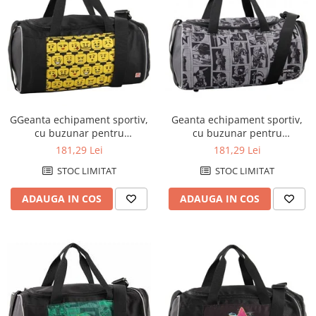
GGeanta echipament sportiv,
Geanta echipament sportiv,
cu buzunar pentru
cu buzunar pentru
incaltaminte, LEGO Core Line -
incaltaminte, LEGO Core Line -
181,29 Lei
181,29 Lei
design Minifigures Heads
design NinjaGo Shadow
STOC LIMITAT
STOC LIMITAT
ADAUGA IN COS
ADAUGA IN COS