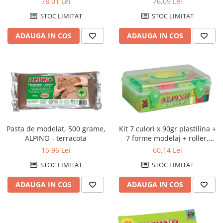
76,09 Lei
78,01 Lei
culori asortate
STOC LIMITAT
STOC LIMITAT
ADAUGA IN COS
ADAUGA IN COS
Pasta de modelat, 500 grame,
Kit 7 culori x 90gr plastilina +
ALPINO - terracota
7 forme modelaj + roller,
ALPINO
15,96 Lei
60,14 Lei
STOC LIMITAT
STOC LIMITAT
ADAUGA IN COS
ADAUGA IN COS