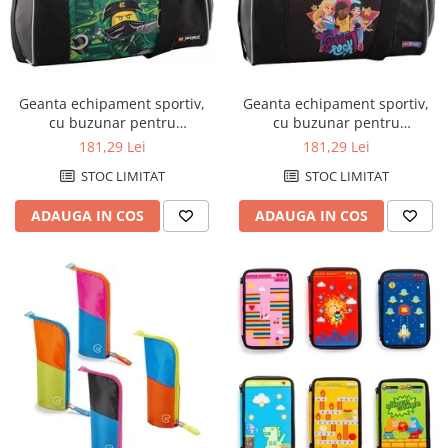
Geanta echipament sportiv,
Geanta echipament sportiv,
cu buzunar pentru
cu buzunar pentru
incaltaminte, LEGO Core Line -
incaltaminte, LEGO Core Line -
181,29 Lei
181,29 Lei
design NinjaGo Energy
design Friends Girls Rock
STOC LIMITAT
STOC LIMITAT
ADAUGA IN COS
ADAUGA IN COS