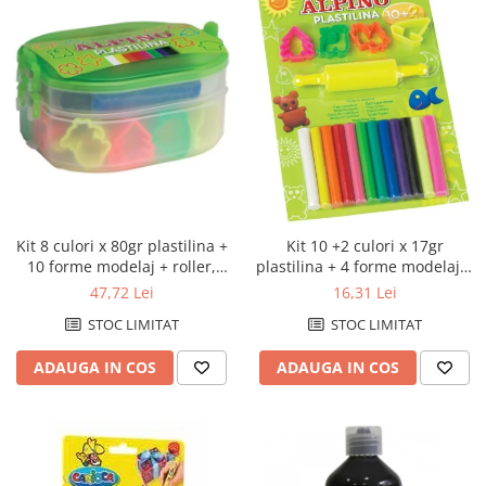
Kit 8 culori x 80gr plastilina +
Kit 10 +2 culori x 17gr
10 forme modelaj + roller,
plastilina + 4 forme modelaj +
ALPINO
roller, in blister, ALPINO
47,72 Lei
16,31 Lei
STOC LIMITAT
STOC LIMITAT
ADAUGA IN COS
ADAUGA IN COS