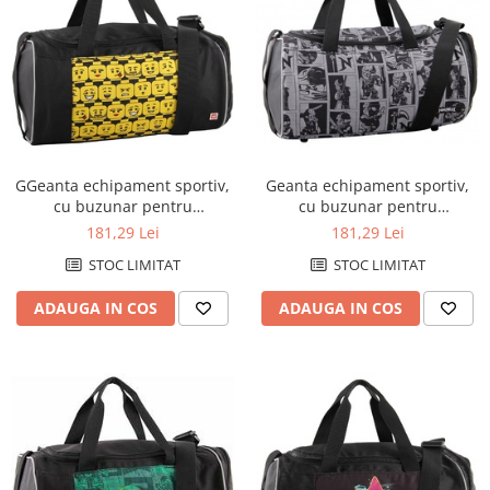
GGeanta echipament sportiv,
Geanta echipament sportiv,
cu buzunar pentru
cu buzunar pentru
incaltaminte, LEGO Core Line -
incaltaminte, LEGO Core Line -
181,29 Lei
181,29 Lei
design Minifigures Heads
design NinjaGo Shadow
STOC LIMITAT
STOC LIMITAT
ADAUGA IN COS
ADAUGA IN COS