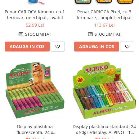
Penar CARIOCA Kimono, cu 1
Penar CARIOCA Pixel, cu 3
fermoar, neechipat, lavabil
fermoare, complet echipat
52,99 Lei
113,67 Lei
STOC LIMITAT
STOC LIMITAT
ADAUGA IN COS
ADAUGA IN COS
Display plastilina standard, 24
Display plastilina
x 50gr./display, ALPINO - 12
fluorescenta, 24 x
culori asortate
50gr./display, ALPINO - 6