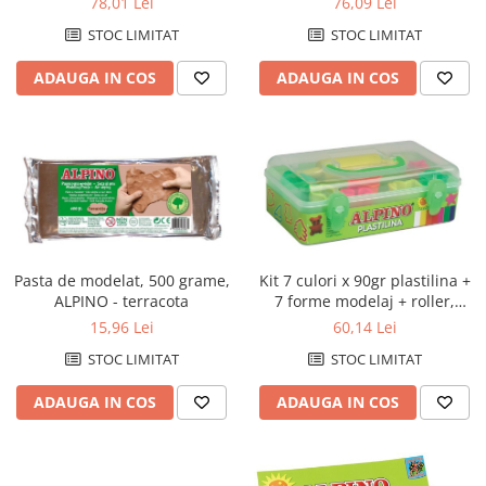
76,09 Lei
78,01 Lei
culori asortate
STOC LIMITAT
STOC LIMITAT
ADAUGA IN COS
ADAUGA IN COS
Pasta de modelat, 500 grame,
Kit 7 culori x 90gr plastilina +
ALPINO - terracota
7 forme modelaj + roller,
ALPINO
15,96 Lei
60,14 Lei
STOC LIMITAT
STOC LIMITAT
ADAUGA IN COS
ADAUGA IN COS