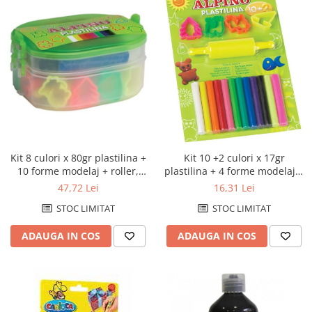
Kit 8 culori x 80gr plastilina +
Kit 10 +2 culori x 17gr
10 forme modelaj + roller,
plastilina + 4 forme modelaj +
ALPINO
roller, in blister, ALPINO
47,72 Lei
16,31 Lei
STOC LIMITAT
STOC LIMITAT
ADAUGA IN COS
ADAUGA IN COS