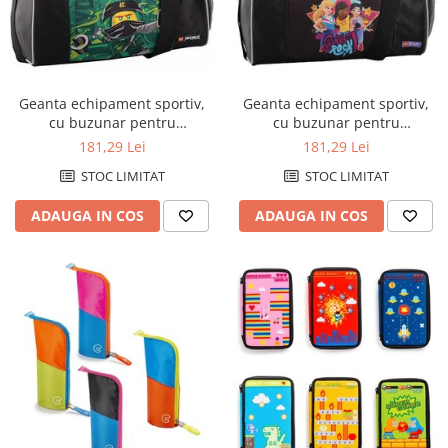
Geanta echipament sportiv,
Geanta echipament sportiv,
cu buzunar pentru
cu buzunar pentru
incaltaminte, LEGO Core Line -
incaltaminte, LEGO Core Line -
181,29 Lei
181,29 Lei
design NinjaGo Energy
design Friends Girls Rock
STOC LIMITAT
STOC LIMITAT
ADAUGA IN COS
ADAUGA IN COS