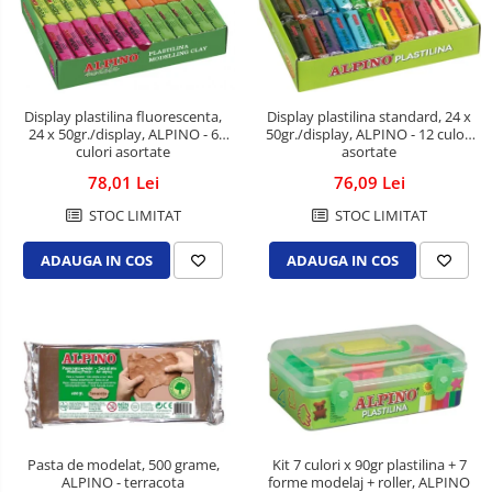
Odorizante
Prosoape din hartie
Saci menajeri
Display plastilina standard, 24 x
Display plastilina fluorescenta,
Sapunuri
50gr./display, ALPINO - 12 culori
24 x 50gr./display, ALPINO - 6
asortate
culori asortate
Servetele
76,09 Lei
78,01 Lei
Spray-uri mobila
STOC LIMITAT
STOC LIMITAT
Acuarele si seturi de pictura
ADAUGA IN COS
ADAUGA IN COS
Alte articole scolare
Articole creative pentru copii
Ascutitori
Blocuri pentru desen
Caiete si coperti
Carioci si markere
Pasta de modelat, 500 grame,
Kit 7 culori x 90gr plastilina + 7
Creioane clasice
ALPINO - terracota
forme modelaj + roller, ALPINO