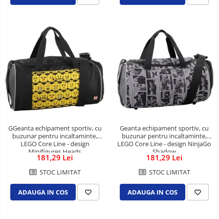
Pixuri fara mecanism
Pixuri pentru ghisee
Rezerve pixuri
Rigle
Rollere
Stilouri si rezerve
Textmarkere
Accesorii pentru table
Display-uri de prezentare si afisare
GGeanta echipament sportiv, cu
Geanta echipament sportiv, cu
buzunar pentru incaltaminte,
buzunar pentru incaltaminte,
Ecusoane si accesorii
LEGO Core Line - design
LEGO Core Line - design NinjaGo
Minifigures Heads
Shadow
181,29 Lei
181,29 Lei
Flipcharturi si accesorii
STOC LIMITAT
STOC LIMITAT
Focus touch
Hartie flipchart
ADAUGA IN COS
ADAUGA IN COS
Panouri, suporturi si aviziere
pentru prezentare