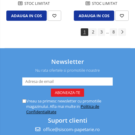
STOC LIMITAT
STOC LIMITAT
Trimmere
ADAUGA IN COS
ADAUGA IN COS
Imbracaminte
Incaltaminte
1
2
3
8
...
Protectie auditiva
Protectie maini
Protectie ochi
Newsletter
Protectie respiratorie
Nu rata ofertele si promotiile noastre
Truse sanitare
Vreau sa primesc newsletter cu promotiile
magazinului. Afla mai multe in
Politica de
Confidentialitate
Suport clienti
office@siscom-papetarie.ro