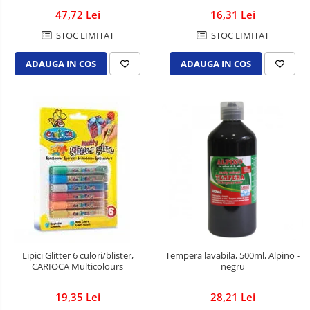
Tonere compatibile Samsung
47,72 Lei
16,31 Lei
Tonere compatibile Xerox
STOC LIMITAT
STOC LIMITAT
Accesorii indosariere si laminare
ADAUGA IN COS
ADAUGA IN COS
Aparate de indosariat
Aparate de laminat
Baterii
Calculatoare de birou
Carduri de memorie
CD-uri
Distrugatoare de documente
DVD-uri
Ghilotine
Lipici Glitter 6 culori/blister,
Tempera lavabila, 500ml, Alpino -
Memorie USB
CARIOCA Multicolours
negru
Mouse si mousepad
19,35 Lei
28,21 Lei
Produse curatare IT