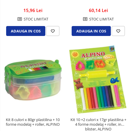
Creioane colorate
15,96 Lei
60,14 Lei
Ghiozdane si genti
STOC LIMITAT
STOC LIMITAT
Instrumente pentru desen tehnic
Penare
ADAUGA IN COS
ADAUGA IN COS
Pixuri si stilouri scolare
Plastilină si materiale de modelat
Radiere
Tonere compatibile Brother
Tonere compatibile Canon
Tonere compatibile Epson
Tonere compatibile HP
Tonere compatibile Konica-
Minolta
Tonere compatibile Kyocera
Kit 8 culori x 80gr plastilina + 10
Kit 10 +2 culori x 17gr plastilina +
forme modelaj + roller, ALPINO
4 forme modelaj + roller, in
Tonere compatibile Lexmark
blister, ALPINO