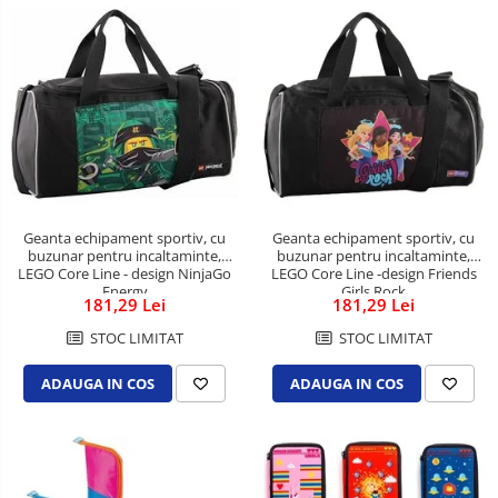
Table din pluta
Table magnetice si plannere
Clasificatoare si vestiare
Covorase protectie podea
Cuiere
Dulapuri metalice
Mobilier de birou
Geanta echipament sportiv, cu
Geanta echipament sportiv, cu
buzunar pentru incaltaminte,
buzunar pentru incaltaminte,
Panouri pentru chei
LEGO Core Line - design NinjaGo
LEGO Core Line -design Friends
Energy
Girls Rock
Rafturi arhivare
181,29 Lei
181,29 Lei
Scaune operationale pentru birou
STOC LIMITAT
STOC LIMITAT
Scaune vizitator
ADAUGA IN COS
ADAUGA IN COS
Suporturi ergonomice
Accesorii protocol
Ambalare