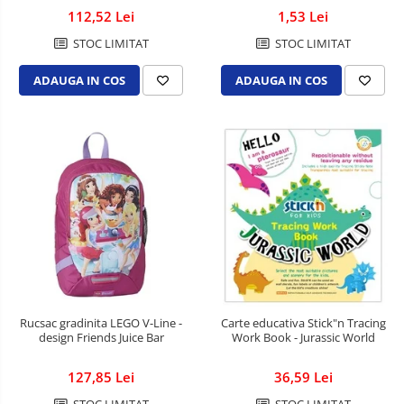
Caiete de birou
112,52 Lei
1,53 Lei
Cuburi din hartie
STOC LIMITAT
STOC LIMITAT
Etichete autoadezive
ADAUGA IN COS
ADAUGA IN COS
Hartie de calc si alte articole hartie
Hartie pentru copiator si
imprimanta
Hartie si carton pentru print color
Notite autoadezive
Plicuri
Registre si repertoare
Role hartie pentru fax si case de
marcat
Role hartie pentru plotter
Rucsac gradinita LEGO V-Line -
Carte educativa Stick"n Tracing
design Friends Juice Bar
Work Book - Jurassic World
Tipizate
Instrumente de scris si corectura
127,85 Lei
36,59 Lei
Corectoare
Comunicare