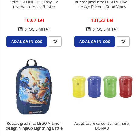
Cutii si containere de arhivare
Stilou SCHNEIDER Easy + 2
Rucsac gradinita LEGO V-Line -
rezerve cerneala/blister
design Friends Good Vibes
Dosare de prezentare
16,67 Lei
131,22 Lei
Dosare din carton
STOC LIMITAT
STOC LIMITAT
Dosare din plastic
Dosare suspendabile
ADAUGA IN COS
ADAUGA IN COS
Etichete bibliorafturi
File de protectie
Index autoadeziv
Mape din carton
Mape din plastic
Separatoare index
Suporturi pentru dosare
suspendabile
Articole din hartie
Rucsac gradinita LEGO V-Line -
Ascutitoare cu container mare,
Blocnotesuri
design NinjaGo Lightning Battle
DONAU