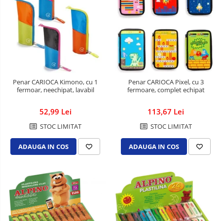
Articole pentru menaj
Becuri si prelungitoare
Benzi adezive speciale
Bureti de vase
Cosuri gunoi pentru birou
Cosuri pentru colectare selectiva
Penar CARIOCA Kimono, cu 1
Penar CARIOCA Pixel, cu 3
fermoar, neechipat, lavabil
fermoare, complet echipat
Detergenti geamuri
Detergenti pentru baie
52,99 Lei
113,67 Lei
Detergenti pentru bucatarie
STOC LIMITAT
STOC LIMITAT
Detergenti pentru pardoseli
ADAUGA IN COS
ADAUGA IN COS
Detergenti pentru textile
Dispensere baie si bucatarie
Hartie igienica
Lavete
Marcare si etichetare