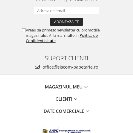
DVD-uri
Ghilotine
Memorie USB
Vreau sa primesc newsletter cu promotiile
magazinului. Afla mai multe in
Politica de
Mouse si mousepad
Confidentialitate
Produse curatare IT
Trimmere
SUPORT CLIENTI
Echipamente de protectie
office@siscom-papetarie.ro
Imbracaminte
Incaltaminte
MAGAZINUL MEU
Protectie auditiva
CLIENTI
Protectie maini
Protectie ochi
DATE COMERCIALE
Protectie respiratorie
Truse sanitare