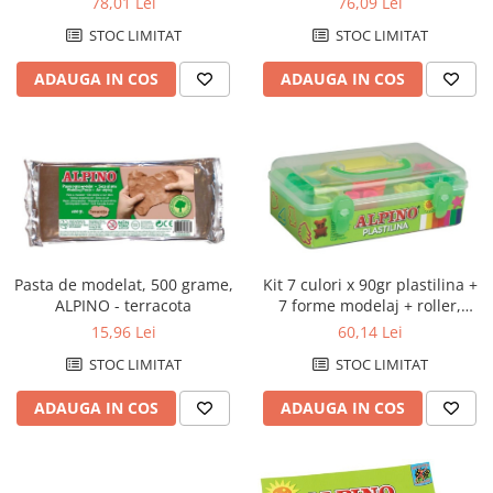
76,09 Lei
78,01 Lei
Hartie igienica
culori asortate
STOC LIMITAT
STOC LIMITAT
Lavete
Marcare si etichetare
ADAUGA IN COS
ADAUGA IN COS
Odorizante
Prosoape din hartie
Saci menajeri
Sapunuri
Servetele
Spray-uri mobila
Pasta de modelat, 500 grame,
Kit 7 culori x 90gr plastilina +
ALPINO - terracota
7 forme modelaj + roller,
Rechizite scolare
ALPINO
15,96 Lei
60,14 Lei
Acuarele si seturi de pictura
STOC LIMITAT
STOC LIMITAT
Alte articole scolare
ADAUGA IN COS
ADAUGA IN COS
Articole creative pentru copii
Ascutitori
Blocuri pentru desen