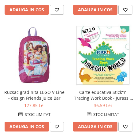
Caiete de birou
ADAUGA IN COS
ADAUGA IN COS
Cuburi din hartie
Etichete autoadezive
Hartie de calc si alte articole hartie
Hartie pentru copiator si
imprimanta
Hartie si carton pentru print color
Notite autoadezive
Plicuri
Registre si repertoare
Rucsac gradinita LEGO V-Line
Carte educativa Stick"n
Role hartie pentru fax si case de
- design Friends Juice Bar
Tracing Work Book - Jurassic
marcat
World
127,85 Lei
36,59 Lei
Role hartie pentru plotter
STOC LIMITAT
STOC LIMITAT
Tipizate
ADAUGA IN COS
ADAUGA IN COS
Instrumente de scris si corectura
Corectoare