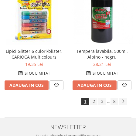
Tonere compatibile Konica-
Minolta
Tonere compatibile Kyocera
Tonere compatibile Lexmark
Tonere compatibile Samsung
Lipici Glitter 6 culori/blister,
Tempera lavabila, 500ml,
Tonere compatibile Xerox
CARIOCA Multicolours
Alpino - negru
Tehnica de birou - IT&C
19,35 Lei
28,21 Lei
Accesorii indosariere si laminare
STOC LIMITAT
STOC LIMITAT
Aparate de indosariat
ADAUGA IN COS
ADAUGA IN COS
Aparate de laminat
Baterii
1
2
3
8
...
Calculatoare de birou
Carduri de memorie
NEWSLETTER
CD-uri
Distrugatoare de documente
Nu rata ofertele si promotiile noastre