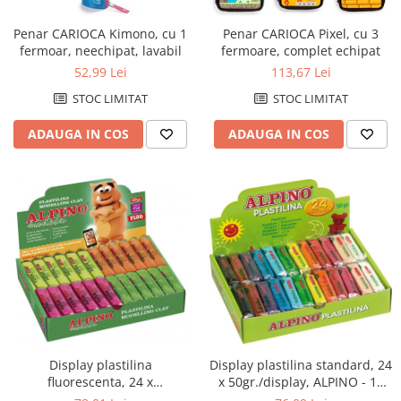
Accesorii protocol
Penar CARIOCA Kimono, cu 1
Penar CARIOCA Pixel, cu 3
Ambalare
fermoar, neechipat, lavabil
fermoare, complet echipat
52,99 Lei
113,67 Lei
Articole pentru menaj
STOC LIMITAT
STOC LIMITAT
Becuri si prelungitoare
Benzi adezive speciale
ADAUGA IN COS
ADAUGA IN COS
Bureti de vase
Cosuri gunoi pentru birou
Cosuri pentru colectare selectiva
Detergenti geamuri
Detergenti pentru baie
Detergenti pentru bucatarie
Detergenti pentru pardoseli
Detergenti pentru textile
Display plastilina standard, 24
Display plastilina
Dispensere baie si bucatarie
x 50gr./display, ALPINO - 12
fluorescenta, 24 x
culori asortate
50gr./display, ALPINO - 6