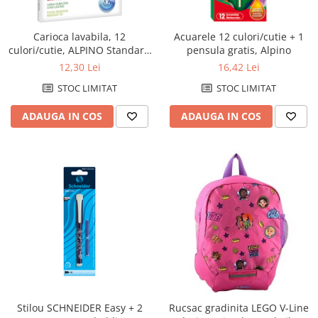
Perforatoare de birou si
profesionale
Carioca lavabila, 12
Acuarele 12 culori/cutie + 1
culori/cutie, ALPINO Standard
pensula gratis, Alpino
Pioneze si ace cu gamalie
- culori clasice
12,30 Lei
16,42 Lei
Stampile, tusuri si tusiere
STOC LIMITAT
STOC LIMITAT
Suporturi pentru articole de birou
ADAUGA IN COS
ADAUGA IN COS
Suporturi pentru documente,
reviste, cataloage
Tavite pentru documente
Organizare si arhivare
Accesorii pentru arhivare
Bibliorafturi
Caiete mecanice
Clasoare, mape si suporti pentru
carti de vizita
Clipboarduri pentru documente
Stilou SCHNEIDER Easy + 2
Rucsac gradinita LEGO V-Line