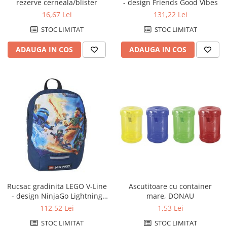
Cutii si containere de arhivare
rezerve cerneala/blister
- design Friends Good Vibes
16,67 Lei
131,22 Lei
Dosare de prezentare
STOC LIMITAT
STOC LIMITAT
Dosare din carton
Dosare din plastic
ADAUGA IN COS
ADAUGA IN COS
Dosare suspendabile
Etichete bibliorafturi
File de protectie
Index autoadeziv
Mape din carton
Mape din plastic
Separatoare index
Suporturi pentru dosare
suspendabile
Rucsac gradinita LEGO V-Line
Ascutitoare cu container
- design NinjaGo Lightning
mare, DONAU
Articole din hartie
Battle
112,52 Lei
1,53 Lei
Blocnotesuri
STOC LIMITAT
STOC LIMITAT