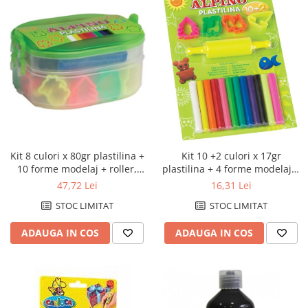
Caiete si coperti
Carioci si markere
Creioane clasice
Creioane colorate
Ghiozdane si genti
Instrumente pentru desen tehnic
Penare
Kit 8 culori x 80gr plastilina +
Kit 10 +2 culori x 17gr
Pixuri si stilouri scolare
10 forme modelaj + roller,
plastilina + 4 forme modelaj +
ALPINO
roller, in blister, ALPINO
Plastilină si materiale de modelat
47,72 Lei
16,31 Lei
Radiere
STOC LIMITAT
STOC LIMITAT
Tonere imprimanta
ADAUGA IN COS
ADAUGA IN COS
Tonere compatibile Brother
Tonere compatibile Canon
Tonere compatibile Epson
Tonere compatibile HP