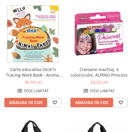
Creioane mecanice
Instrumente de scris de lux
Linere
Markere pe baza de apa
Markere pe baza de vopsea
Markere pentru CD/DVD
Markere pentru desen tehnic
Carte educativa Stick"n
Creioane machiaj, 6
Markere pentru flipchart
Tracing Work Book - Animal
culori/cutie, ALPINO Princess
Markere pentru tabla
Party
36,59 Lei
24,55 Lei
Markere pentru textile
STOC LIMITAT
STOC LIMITAT
Markere permanente
ADAUGA IN COS
ADAUGA IN COS
Markere speciale
Pixuri cu gel
Pixuri cu mecanism