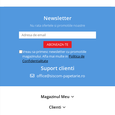
Spray-uri mobila
Newsletter
Nu rata ofertele si promotiile noastre
Vreau sa primesc newsletter cu promotiile
magazinului. Afla mai multe in
Politica de
Confidentialitate
Suport clienti
office@siscom-papetarie.ro
Magazinul Meu
Clienti