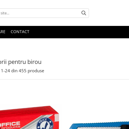
ARE
CONTACT
rii pentru birou
1-
24
din
455
produse