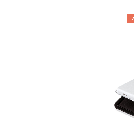
pentru prezentare
Table din pluta
Table magnetice si plannere
Mobilier si accesorii birou
Clasificatoare si vestiare
Covorase protectie podea
Cuiere
Dulapuri metalice
Mobilier de birou
Panouri pentru chei
Rafturi arhivare
Scaune operationale pentru birou
Scaune vizitator
Suporturi ergonomice
Produse curatenie pentru birou