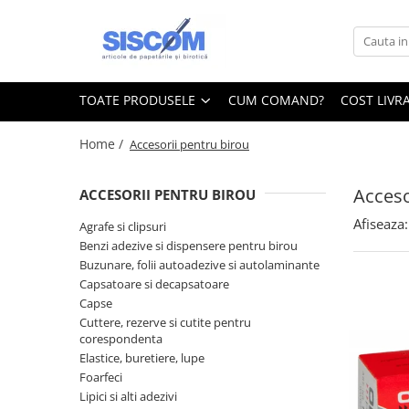
Toate Produsele
Accesorii pentru birou
TOATE PRODUSELE
CUM COMAND?
COST LIVR
Agrafe si clipsuri
Home /
Accesorii pentru birou
Benzi adezive si dispensere pentru
birou
Acceso
ACCESORII PENTRU BIROU
Buzunare, folii autoadezive si
autolaminante
Afiseaza:
Agrafe si clipsuri
Capsatoare si decapsatoare
Benzi adezive si dispensere pentru birou
Buzunare, folii autoadezive si autolaminante
Capse
Capsatoare si decapsatoare
Cuttere, rezerve si cutite pentru
Capse
corespondenta
Cuttere, rezerve si cutite pentru
corespondenta
Elastice, buretiere, lupe
Elastice, buretiere, lupe
Foarfeci
Foarfeci
Lipici si alti adezivi
Lipici si alti adezivi