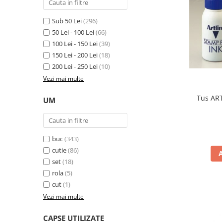
Cutii si containere de arhivare
Dosare de prezentare
Sub 50 Lei
(296)
Dosare din carton
50 Lei - 100 Lei
(66)
100 Lei - 150 Lei
(39)
Dosare din plastic
150 Lei - 200 Lei
(18)
Dosare suspendabile
200 Lei - 250 Lei
(10)
Etichete bibliorafturi
Vezi mai multe
File de protectie
Tus ART
UM
Index autoadeziv
Mape din carton
buc
(343)
Mape din plastic
cutie
(86)
Separatoare index
set
(18)
Suporturi pentru dosare
rola
(5)
suspendabile
cut
(1)
Articole din hartie
Vezi mai multe
Blocnotesuri
CAPSE UTILIZATE