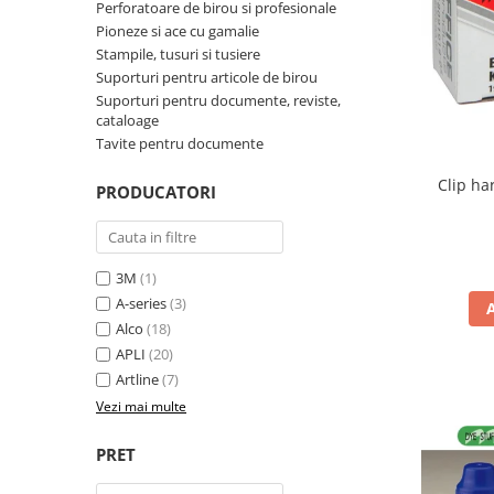
Perforatoare de birou si profesionale
Perforatoare de birou si
Pioneze si ace cu gamalie
profesionale
Stampile, tusuri si tusiere
Suporturi pentru articole de birou
Pioneze si ace cu gamalie
Suporturi pentru documente, reviste,
Stampile, tusuri si tusiere
cataloage
Tavite pentru documente
Suporturi pentru articole de birou
Clip ha
Suporturi pentru documente,
PRODUCATORI
reviste, cataloage
Tavite pentru documente
Organizare si arhivare
3M
(1)
A-series
(3)
Accesorii pentru arhivare
Alco
(18)
Bibliorafturi
APLI
(20)
Caiete mecanice
Artline
(7)
Clasoare, mape si suporti pentru
Vezi mai multe
carti de vizita
PRET
Clipboarduri pentru documente