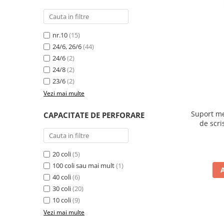
Caiete de birou
Cuburi din hartie
Etichete autoadezive
nr.10
(15)
24/6, 26/6
(44)
Hartie de calc si alte articole hartie
24/6
(2)
Hartie pentru copiator si
24/8
(2)
imprimanta
23/6
(2)
Hartie si carton pentru print color
Vezi mai multe
Notite autoadezive
Suport me
CAPACITATE DE PERFORARE
Plicuri
de scri
Registre si repertoare
Role hartie pentru fax si case de
20 coli
(5)
marcat
100 coli sau mai mult
(1)
Role hartie pentru plotter
40 coli
(6)
30 coli
(20)
Tipizate
10 coli
(9)
Instrumente de scris si corectura
Vezi mai multe
Corectoare