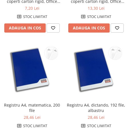
coperti carton rigid, Office
coperti carton rigid, Office
Products - matematica
Products - matematica
7,20 Lei
13,30 Lei
STOC LIMITAT
STOC LIMITAT
ADAUGA IN COS
ADAUGA IN COS
Registru A4, matematica, 200
Registru A4, dictando, 192 file,
file
albastru
28,46 Lei
28,46 Lei
STOC LIMITAT
STOC LIMITAT