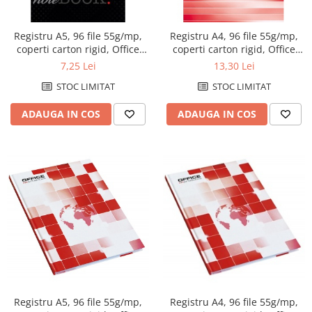
profesionale
File de protectie
Markere speciale
Detergenti pentru textile
Pixuri si stilouri scolare
Produse curatare IT
Role hartie pentru plotter
Pioneze si ace cu gamalie
Index autoadeziv
Registru A5, 96 file 55g/mp,
Registru A4, 96 file 55g/mp,
Pixuri cu gel
Dispensere baie si bucatarie
Plastilină si materiale de modelat
Trimmere
Tipizate
Stampile, tusuri si tusiere
coperti carton rigid, Office
coperti carton rigid, Office
Mape din carton
Pixuri cu mecanism
Hartie igienica
Radiere
Products - dictando
Products - dictando
7,25 Lei
13,30 Lei
Suporturi pentru articole de birou
Mape din plastic
Pixuri fara mecanism
Lavete
STOC LIMITAT
STOC LIMITAT
Suporturi pentru documente,
Separatoare index
Pixuri pentru ghisee
Marcare si etichetare
reviste, cataloage
ADAUGA IN COS
ADAUGA IN COS
Suporturi pentru dosare
Rezerve pixuri
Odorizante
Tavite pentru documente
suspendabile
Rigle
Prosoape din hartie
Rollere
Saci menajeri
Stilouri si rezerve
Sapunuri
Textmarkere
Servetele
Spray-uri mobila
Registru A5, 96 file 55g/mp,
Registru A4, 96 file 55g/mp,