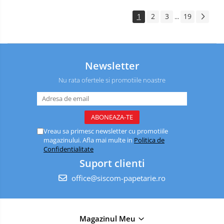
1
2
3
19
...
Newsletter
Nu rata ofertele si promotiile noastre
Vreau sa primesc newsletter cu promotiile
magazinului. Afla mai multe in
Politica de
Confidentialitate
Suport clienti
office@siscom-papetarie.ro
Magazinul Meu