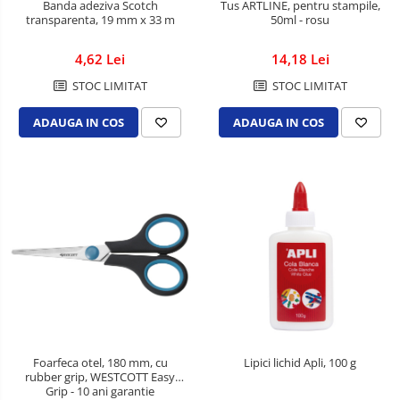
Tus ARTLINE, pentru stampile,
Banda adeziva Scotch
50ml - rosu
Spray-uri mobila
transparenta, 19 mm x 33 m
14,18 Lei
4,62 Lei
STOC LIMITAT
STOC LIMITAT
ADAUGA IN COS
ADAUGA IN COS
Foarfeca otel, 180 mm, cu
Lipici lichid Apli, 100 g
rubber grip, WESTCOTT Easy
Grip - 10 ani garantie