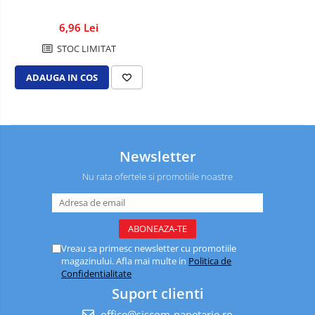
6,96 Lei
STOC LIMITAT
ADAUGA IN COS
Newsletter
Nu rata ofertele si promotiile noastre
Vreau sa primesc newsletter cu promotiile
magazinului. Afla mai multe in
Politica de
Confidentialitate
Suport clienti
office@siscom-papetarie.ro