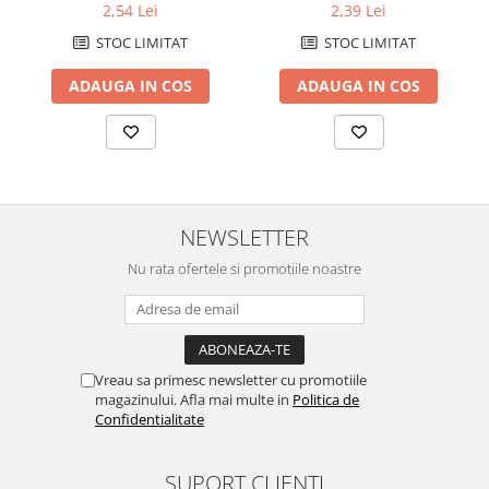
Caiete de birou
- negru
2,54 Lei
2,39 Lei
Cuburi din hartie
STOC LIMITAT
STOC LIMITAT
Etichete autoadezive
ADAUGA IN COS
ADAUGA IN COS
Hartie de calc si alte articole hartie
Hartie pentru copiator si
imprimanta
Hartie si carton pentru print color
Notite autoadezive
NEWSLETTER
Plicuri
Nu rata ofertele si promotiile noastre
Registre si repertoare
Role hartie pentru fax si case de
marcat
Vreau sa primesc newsletter cu promotiile
Role hartie pentru plotter
magazinului. Afla mai multe in
Politica de
Confidentialitate
Tipizate
Instrumente de scris si corectura
SUPORT CLIENTI
Corectoare