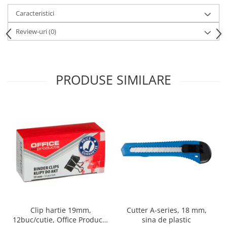
Cutii si containere de arhivare
Caracteristici
Dosare de prezentare
Review-uri
(0)
Dosare din carton
Dosare din plastic
Dosare suspendabile
PRODUSE SIMILARE
Etichete bibliorafturi
File de protectie
Index autoadeziv
Mape din carton
Mape din plastic
Separatoare index
Suporturi pentru dosare
suspendabile
Articole din hartie
Clip hartie 19mm,
Cutter A-series, 18 mm,
Blocnotesuri
12buc/cutie, Office Products
sina de plastic