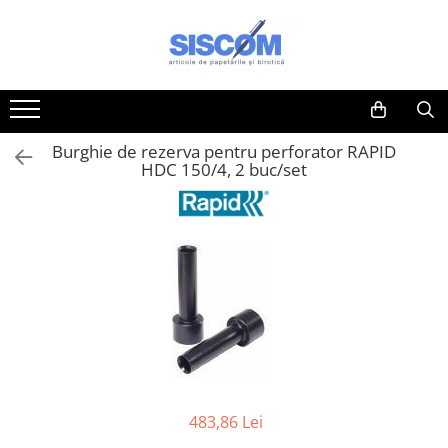
Toate Produsele
Accesorii pentru birou
Agrafe si clipsuri
Burghie de rezerva pentru perforator RAPID
Benzi adezive si dispensere pentru
HDC 150/4, 2 buc/set
birou
Buzunare, folii autoadezive si
autolaminante
Capsatoare si decapsatoare
Capse
Cuttere, rezerve si cutite pentru
corespondenta
Elastice, buretiere, lupe
Foarfeci
483,86 Lei
Lipici si alti adezivi