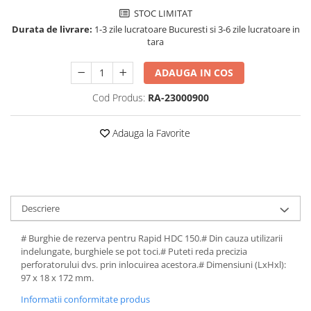
STOC LIMITAT
Perforatoare de birou si
Durata de livrare:
1-3 zile lucratoare Bucuresti si 3-6 zile lucratoare in
profesionale
tara
Pioneze si ace cu gamalie
ADAUGA IN COS
Stampile, tusuri si tusiere
Suporturi pentru articole de birou
Cod Produs:
RA-23000900
Suporturi pentru documente,
reviste, cataloage
Adauga la Favorite
Tavite pentru documente
Organizare si arhivare
Accesorii pentru arhivare
Descriere
Bibliorafturi
Caiete mecanice
# Burghie de rezerva pentru Rapid HDC 150.# Din cauza utilizarii
indelungate, burghiele se pot toci.# Puteti reda precizia
Clasoare, mape si suporti pentru
perforatorului dvs. prin inlocuirea acestora.# Dimensiuni (LxHxl):
carti de vizita
97 x 18 x 172 mm.
Clipboarduri pentru documente
Informatii conformitate produs