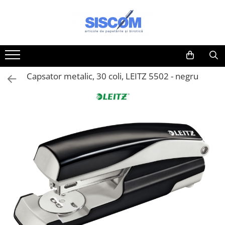
Accesorii pentru birou
Organizare si arhivare
Articole din hartie
Instrumente de scris si corectura
Comunicare si prezentare
Mobilier si accesorii birou
Produse curatenie pentru birou
Rechizite scolare
Tonere imprimanta
Tehnica de birou - IT&C
Echipamente de protectie
Agrafe si clipsuri
Accesorii pentru arhivare
Blocnotesuri
Corectoare
Accesorii pentru table
Clasificatoare si vestiare
Accesorii protocol
Acuarele si seturi de pictura
Tonere compatibile Brother
Accesorii indosariere si laminare
Imbracaminte
Benzi adezive si dispensere pentru
Bibliorafturi
Caiete de birou
Creioane mecanice
Display-uri de prezentare si afisare
Covorase protectie podea
Ambalare
Alte articole scolare
Tonere compatibile Canon
Aparate de indosariat
Incaltaminte
birou
Capsator metalic, 30 coli, LEITZ 5502 - negru
Caiete mecanice
Cuburi din hartie
Instrumente de scris de lux
Ecusoane si accesorii
Cuiere
Articole pentru menaj
Articole creative pentru copii
Tonere compatibile Epson
Aparate de laminat
Protectie auditiva
Buzunare, folii autoadezive si
Clasoare, mape si suporti pentru
Etichete autoadezive
Linere
Flipcharturi si accesorii
Dulapuri metalice
Becuri si prelungitoare
Ascutitori
Tonere compatibile HP
Baterii
Protectie maini
autolaminante
carti de vizita
Hartie de calc si alte articole hartie
Markere pe baza de apa
Focus touch
Mobilier de birou
Benzi adezive speciale
Blocuri pentru desen
Tonere compatibile Konica-
Calculatoare de birou
Protectie ochi
Capsatoare si decapsatoare
Clipboarduri pentru documente
Minolta
Hartie pentru copiator si
Markere pe baza de vopsea
Hartie flipchart
Panouri pentru chei
Bureti de vase
Caiete si coperti
Carduri de memorie
Protectie respiratorie
Capse
Cutii si containere de arhivare
imprimanta
Tonere compatibile Kyocera
Markere pentru CD/DVD
Panouri, suporturi si aviziere
Rafturi arhivare
Cosuri gunoi pentru birou
Carioci si markere
CD-uri
Truse sanitare
Cuttere, rezerve si cutite pentru
Dosare de prezentare
Hartie si carton pentru print color
pentru prezentare
Tonere compatibile Lexmark
corespondenta
Markere pentru desen tehnic
Scaune operationale pentru birou
Cosuri pentru colectare selectiva
Creioane clasice
Distrugatoare de documente
Dosare din carton
Notite autoadezive
Table din pluta
Tonere compatibile Samsung
Elastice, buretiere, lupe
Markere pentru flipchart
Scaune vizitator
Detergenti geamuri
Creioane colorate
DVD-uri
Dosare din plastic
Plicuri
Table magnetice si plannere
Tonere compatibile Xerox
Foarfeci
Markere pentru tabla
Suporturi ergonomice
Detergenti pentru baie
Ghiozdane si genti
Ghilotine
Dosare suspendabile
Registre si repertoare
Lipici si alti adezivi
Markere pentru textile
Detergenti pentru bucatarie
Instrumente pentru desen tehnic
Memorie USB
Etichete bibliorafturi
Role hartie pentru fax si case de
Perforatoare de birou si
Markere permanente
Detergenti pentru pardoseli
Penare
Mouse si mousepad
marcat