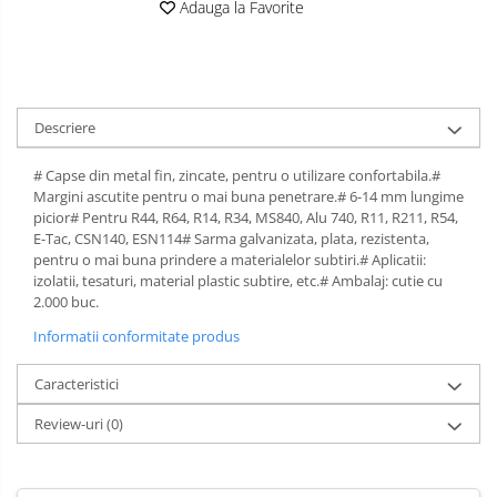
Adauga la Favorite
Spray-uri mobila
Descriere
# Capse din metal fin, zincate, pentru o utilizare confortabila.#
Margini ascutite pentru o mai buna penetrare.# 6-14 mm lungime
picior# Pentru R44, R64, R14, R34, MS840, Alu 740, R11, R211, R54,
E-Tac, CSN140, ESN114# Sarma galvanizata, plata, rezistenta,
pentru o mai buna prindere a materialelor subtiri.# Aplicatii:
izolatii, tesaturi, material plastic subtire, etc.# Ambalaj: cutie cu
2.000 buc.
Informatii conformitate produs
Caracteristici
Review-uri
(0)