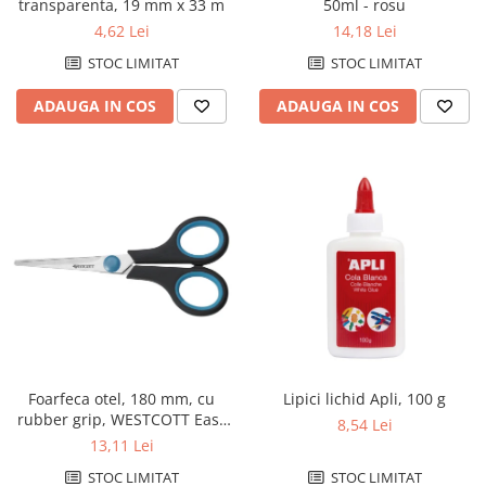
Cutii si containere de arhivare
50ml - rosu
transparenta, 19 mm x 33 m
14,18 Lei
4,62 Lei
Dosare de prezentare
STOC LIMITAT
STOC LIMITAT
Dosare din carton
Dosare din plastic
ADAUGA IN COS
ADAUGA IN COS
Dosare suspendabile
Etichete bibliorafturi
File de protectie
Index autoadeziv
Mape din carton
Mape din plastic
Separatoare index
Suporturi pentru dosare
suspendabile
Foarfeca otel, 180 mm, cu
Lipici lichid Apli, 100 g
rubber grip, WESTCOTT Easy
8,54 Lei
Articole din hartie
Grip - 10 ani garantie
13,11 Lei
Blocnotesuri
STOC LIMITAT
STOC LIMITAT