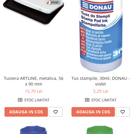
Hartie igienica
Lavete
Marcare si etichetare
Odorizante
Prosoape din hartie
Saci menajeri
Sapunuri
Servetele
Spray-uri mobila
Tusiera ARTLINE, metalica, 56
Tus stampile, 30ml, DONAU -
x 90 mm
violet
Rechizite scolare
15,70 Lei
3,29 Lei
Acuarele si seturi de pictura
STOC LIMITAT
STOC LIMITAT
Alte articole scolare
Articole creative pentru copii
ADAUGA IN COS
ADAUGA IN COS
Ascutitori
Blocuri pentru desen