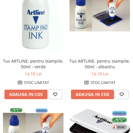
pentru prezentare
Table din pluta
Table magnetice si plannere
Mobilier si accesorii birou
Clasificatoare si vestiare
Covorase protectie podea
Cuiere
Tus ARTLINE, pentru stampile,
Tus ARTLINE, pentru stampile,
50ml - albastru
Dulapuri metalice
50ml - verde
14,18 Lei
14,18 Lei
Mobilier de birou
STOC LIMITAT
STOC LIMITAT
Panouri pentru chei
ADAUGA IN COS
Rafturi arhivare
ADAUGA IN COS
Scaune operationale pentru birou
Scaune vizitator
Suporturi ergonomice
Produse curatenie pentru birou