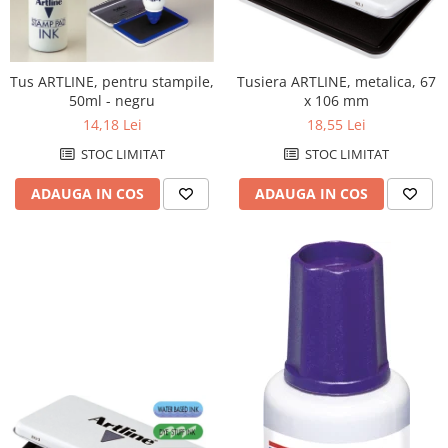
Accesorii protocol
Ambalare
Tusiera ARTLINE, metalica, 67
Tus ARTLINE, pentru stampile,
Articole pentru menaj
x 106 mm
50ml - negru
Becuri si prelungitoare
18,55 Lei
14,18 Lei
Benzi adezive speciale
STOC LIMITAT
STOC LIMITAT
Bureti de vase
ADAUGA IN COS
ADAUGA IN COS
Cosuri gunoi pentru birou
Cosuri pentru colectare selectiva
Detergenti geamuri
Detergenti pentru baie
Detergenti pentru bucatarie
Detergenti pentru pardoseli
Detergenti pentru textile
Dispensere baie si bucatarie