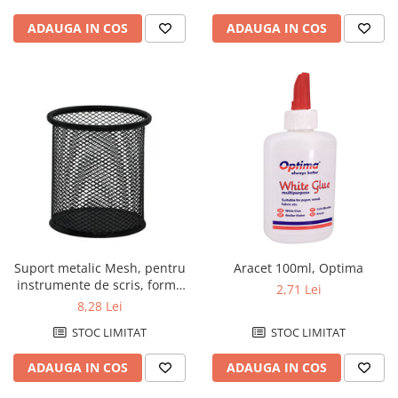
Caiete de birou
ADAUGA IN COS
ADAUGA IN COS
Cuburi din hartie
Etichete autoadezive
Hartie de calc si alte articole hartie
Hartie pentru copiator si
imprimanta
Hartie si carton pentru print color
Notite autoadezive
Plicuri
Registre si repertoare
Suport metalic Mesh, pentru
Aracet 100ml, Optima
Role hartie pentru fax si case de
instrumente de scris, forma
marcat
2,71 Lei
rotunda, Q-Connect - negru
8,28 Lei
Role hartie pentru plotter
STOC LIMITAT
STOC LIMITAT
Tipizate
ADAUGA IN COS
ADAUGA IN COS
Instrumente de scris si corectura
Corectoare