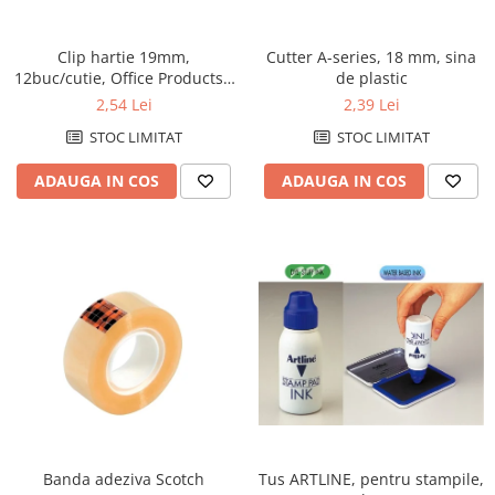
Perforatoare de birou si
profesionale
Clip hartie 19mm,
Cutter A-series, 18 mm, sina
12buc/cutie, Office Products -
de plastic
Pioneze si ace cu gamalie
negru
2,54 Lei
2,39 Lei
Stampile, tusuri si tusiere
STOC LIMITAT
STOC LIMITAT
Suporturi pentru articole de birou
ADAUGA IN COS
ADAUGA IN COS
Suporturi pentru documente,
reviste, cataloage
Tavite pentru documente
Organizare si arhivare
Accesorii pentru arhivare
Bibliorafturi
Caiete mecanice
Clasoare, mape si suporti pentru
carti de vizita
Clipboarduri pentru documente
Tus ARTLINE, pentru stampile,
Banda adeziva Scotch