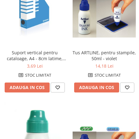
Pixuri fara mecanism
Pixuri pentru ghisee
Rezerve pixuri
Rigle
Rollere
Stilouri si rezerve
Tus ARTLINE, pentru stampile,
Suport vertical pentru
50ml - violet
cataloage, A4 - 8cm latime,
Textmarkere
din carton, DONAU - albastru
14,18 Lei
3,69 Lei
Comunicare si prezentare
STOC LIMITAT
STOC LIMITAT
Accesorii pentru table
ADAUGA IN COS
ADAUGA IN COS
Display-uri de prezentare si afisare
Ecusoane si accesorii
Flipcharturi si accesorii
Focus touch
Hartie flipchart
Panouri, suporturi si aviziere