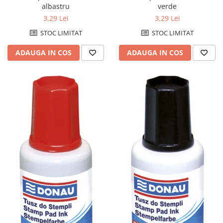
albastru
verde
Tonere compatibile Konica-
3,29 Lei
3,29 Lei
Minolta
STOC LIMITAT
STOC LIMITAT
Tonere compatibile Kyocera
ADAUGA IN COS
ADAUGA IN COS
Tonere compatibile Lexmark
Tonere compatibile Samsung
Tonere compatibile Xerox
Tehnica de birou - IT&C
Accesorii indosariere si laminare
Aparate de indosariat
Aparate de laminat
Baterii
Calculatoare de birou
Carduri de memorie
CD-uri
Distrugatoare de documente