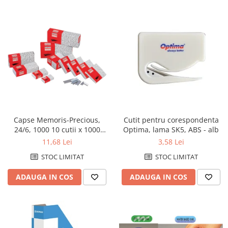
Creioane mecanice
Instrumente de scris de lux
Linere
Markere pe baza de apa
Markere pe baza de vopsea
Markere pentru CD/DVD
Markere pentru desen tehnic
Capse Memoris-Precious,
Cutit pentru corespondenta
Markere pentru flipchart
24/6, 1000 10 cutii x 1000
Optima, lama SK5, ABS - alb
Markere pentru tabla
capse/cutie
11,68 Lei
3,58 Lei
Markere pentru textile
STOC LIMITAT
STOC LIMITAT
Markere permanente
ADAUGA IN COS
ADAUGA IN COS
Markere speciale
Pixuri cu gel
Pixuri cu mecanism