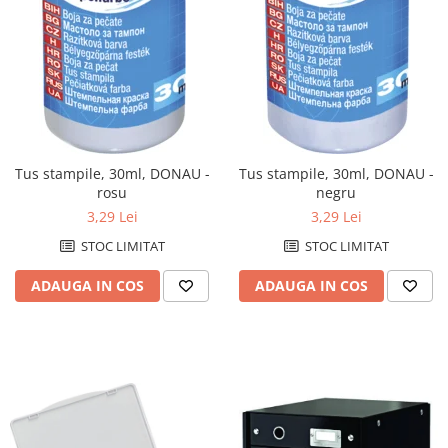
DVD-uri
Ghilotine
Memorie USB
Mouse si mousepad
Produse curatare IT
Tus stampile, 30ml, DONAU -
Tus stampile, 30ml, DONAU -
Trimmere
rosu
negru
3,29 Lei
3,29 Lei
Echipamente de protectie
Imbracaminte
STOC LIMITAT
STOC LIMITAT
Incaltaminte
ADAUGA IN COS
ADAUGA IN COS
Protectie auditiva
Protectie maini
Protectie ochi
Protectie respiratorie
Truse sanitare