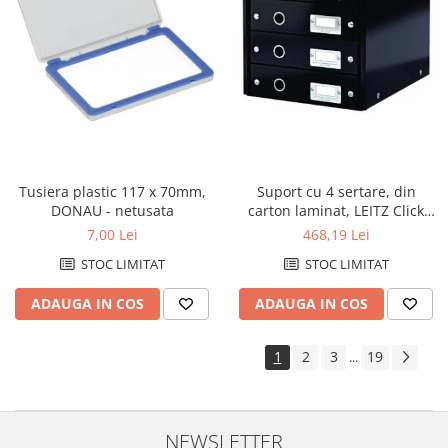
Tusiera plastic 117 x 70mm,
Suport cu 4 sertare, din
DONAU - netusata
carton laminat, LEITZ Click
&amp; Store - negru
7,00 Lei
468,19 Lei
STOC LIMITAT
STOC LIMITAT
ADAUGA IN COS
ADAUGA IN COS
1
2
3
19
...
NEWSLETTER