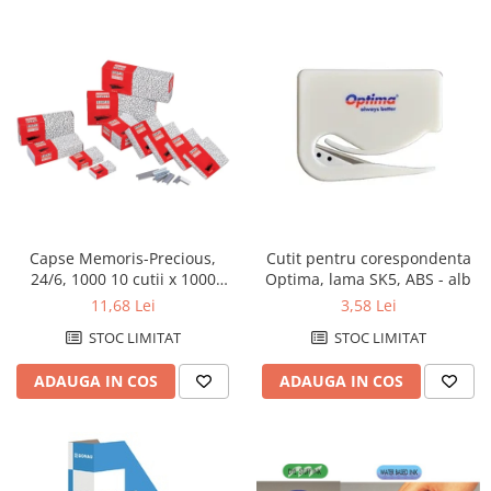
Creioane mecanice
Instrumente de scris de lux
Linere
Markere pe baza de apa
Markere pe baza de vopsea
Markere pentru CD/DVD
Markere pentru desen tehnic
Capse Memoris-Precious,
Cutit pentru corespondenta
Markere pentru flipchart
24/6, 1000 10 cutii x 1000
Optima, lama SK5, ABS - alb
Markere pentru tabla
capse/cutie
11,68 Lei
3,58 Lei
Markere pentru textile
STOC LIMITAT
STOC LIMITAT
Markere permanente
ADAUGA IN COS
ADAUGA IN COS
Markere speciale
Pixuri cu gel
Pixuri cu mecanism