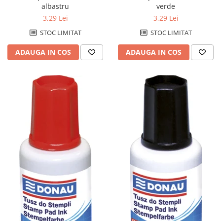
albastru
verde
Tonere compatibile Konica-
3,29 Lei
3,29 Lei
Minolta
STOC LIMITAT
STOC LIMITAT
Tonere compatibile Kyocera
ADAUGA IN COS
ADAUGA IN COS
Tonere compatibile Lexmark
Tonere compatibile Samsung
Tonere compatibile Xerox
Tehnica de birou - IT&C
Accesorii indosariere si laminare
Aparate de indosariat
Aparate de laminat
Baterii
Calculatoare de birou
Carduri de memorie
CD-uri
Distrugatoare de documente