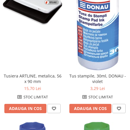
Hartie igienica
Lavete
Marcare si etichetare
Odorizante
Prosoape din hartie
Saci menajeri
Sapunuri
Servetele
Spray-uri mobila
Tusiera ARTLINE, metalica, 56
Tus stampile, 30ml, DONAU -
x 90 mm
violet
Rechizite scolare
15,70 Lei
3,29 Lei
Acuarele si seturi de pictura
STOC LIMITAT
STOC LIMITAT
Alte articole scolare
Articole creative pentru copii
ADAUGA IN COS
ADAUGA IN COS
Ascutitori
Blocuri pentru desen