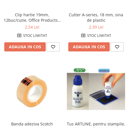
Perforatoare de birou si
profesionale
Clip hartie 19mm,
Cutter A-series, 18 mm, sina
12buc/cutie, Office Products -
de plastic
Pioneze si ace cu gamalie
negru
2,54 Lei
2,39 Lei
Stampile, tusuri si tusiere
STOC LIMITAT
STOC LIMITAT
Suporturi pentru articole de birou
ADAUGA IN COS
ADAUGA IN COS
Suporturi pentru documente,
reviste, cataloage
Tavite pentru documente
Organizare si arhivare
Accesorii pentru arhivare
Bibliorafturi
Caiete mecanice
Clasoare, mape si suporti pentru
carti de vizita
Clipboarduri pentru documente
Tus ARTLINE, pentru stampile,
Banda adeziva Scotch