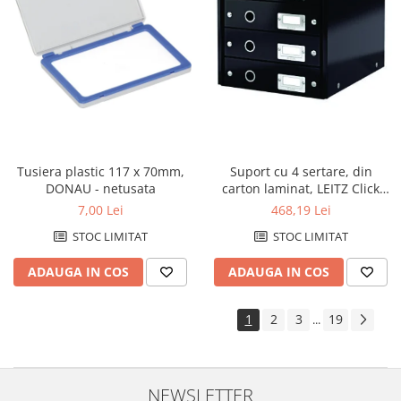
Tusiera plastic 117 x 70mm,
Suport cu 4 sertare, din
DONAU - netusata
carton laminat, LEITZ Click
&amp; Store - negru
7,00 Lei
468,19 Lei
STOC LIMITAT
STOC LIMITAT
ADAUGA IN COS
ADAUGA IN COS
1
2
3
19
...
NEWSLETTER