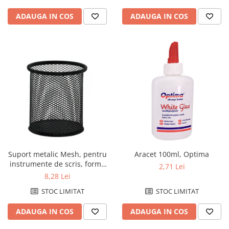
Caiete de birou
ADAUGA IN COS
ADAUGA IN COS
Cuburi din hartie
Etichete autoadezive
Hartie de calc si alte articole hartie
Hartie pentru copiator si
imprimanta
Hartie si carton pentru print color
Notite autoadezive
Plicuri
Registre si repertoare
Suport metalic Mesh, pentru
Aracet 100ml, Optima
Role hartie pentru fax si case de
instrumente de scris, forma
marcat
2,71 Lei
rotunda, Q-Connect - negru
8,28 Lei
Role hartie pentru plotter
STOC LIMITAT
STOC LIMITAT
Tipizate
ADAUGA IN COS
ADAUGA IN COS
Instrumente de scris si corectura
Corectoare