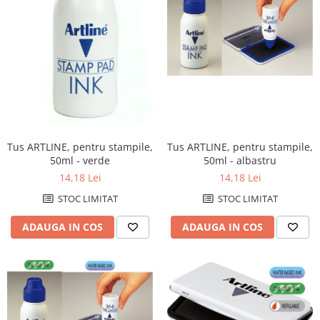
pentru prezentare
Table din pluta
Table magnetice si plannere
Mobilier si accesorii birou
Clasificatoare si vestiare
Covorase protectie podea
Cuiere
Tus ARTLINE, pentru stampile,
Tus ARTLINE, pentru stampile,
50ml - albastru
Dulapuri metalice
50ml - verde
14,18 Lei
14,18 Lei
Mobilier de birou
STOC LIMITAT
STOC LIMITAT
Panouri pentru chei
ADAUGA IN COS
Rafturi arhivare
ADAUGA IN COS
Scaune operationale pentru birou
Scaune vizitator
Suporturi ergonomice
Produse curatenie pentru birou