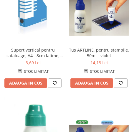
Pixuri fara mecanism
Pixuri pentru ghisee
Rezerve pixuri
Rigle
Rollere
Stilouri si rezerve
Tus ARTLINE, pentru stampile,
Suport vertical pentru
50ml - violet
cataloage, A4 - 8cm latime,
Textmarkere
din carton, DONAU - albastru
14,18 Lei
3,69 Lei
Comunicare si prezentare
STOC LIMITAT
STOC LIMITAT
Accesorii pentru table
ADAUGA IN COS
ADAUGA IN COS
Display-uri de prezentare si afisare
Ecusoane si accesorii
Flipcharturi si accesorii
Focus touch
Hartie flipchart
Panouri, suporturi si aviziere