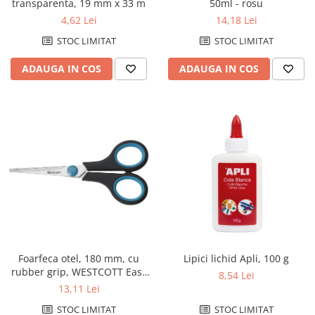
Cutii si containere de arhivare
50ml - rosu
transparenta, 19 mm x 33 m
14,18 Lei
4,62 Lei
Dosare de prezentare
STOC LIMITAT
STOC LIMITAT
Dosare din carton
Dosare din plastic
ADAUGA IN COS
ADAUGA IN COS
Dosare suspendabile
Etichete bibliorafturi
File de protectie
Index autoadeziv
Mape din carton
Mape din plastic
Separatoare index
Suporturi pentru dosare
suspendabile
Foarfeca otel, 180 mm, cu
Lipici lichid Apli, 100 g
rubber grip, WESTCOTT Easy
8,54 Lei
Articole din hartie
Grip - 10 ani garantie
13,11 Lei
Blocnotesuri
STOC LIMITAT
STOC LIMITAT