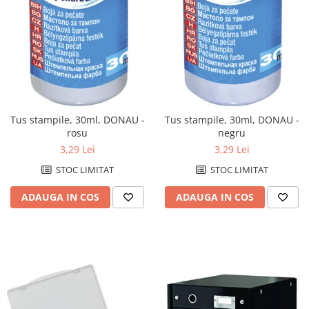
DVD-uri
Ghilotine
Memorie USB
Mouse si mousepad
Produse curatare IT
Tus stampile, 30ml, DONAU -
Tus stampile, 30ml, DONAU -
Trimmere
rosu
negru
3,29 Lei
3,29 Lei
Echipamente de protectie
Imbracaminte
STOC LIMITAT
STOC LIMITAT
Incaltaminte
ADAUGA IN COS
ADAUGA IN COS
Protectie auditiva
Protectie maini
Protectie ochi
Protectie respiratorie
Truse sanitare