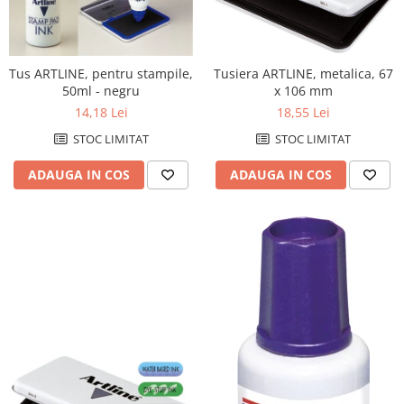
Accesorii protocol
Ambalare
Tusiera ARTLINE, metalica, 67
Tus ARTLINE, pentru stampile,
Articole pentru menaj
x 106 mm
50ml - negru
Becuri si prelungitoare
18,55 Lei
14,18 Lei
Benzi adezive speciale
STOC LIMITAT
STOC LIMITAT
Bureti de vase
ADAUGA IN COS
ADAUGA IN COS
Cosuri gunoi pentru birou
Cosuri pentru colectare selectiva
Detergenti geamuri
Detergenti pentru baie
Detergenti pentru bucatarie
Detergenti pentru pardoseli
Detergenti pentru textile
Dispensere baie si bucatarie