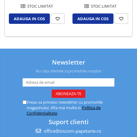
STOC LIMITAT
STOC LIMITAT
ADAUGA IN COS
ADAUGA IN COS
Newsletter
Nu rata ofertele si promotiile noastre
Vreau sa primesc newsletter cu promotiile
magazinului. Afla mai multe in
Politica de
Confidentialitate
Suport clienti
office@siscom-papetarie.ro