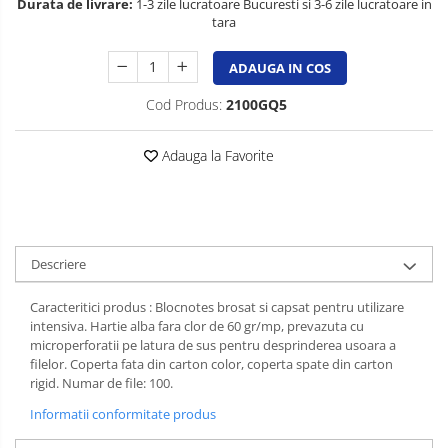
Durata de livrare:
1-3 zile lucratoare Bucuresti si 3-6 zile lucratoare in
Spray-uri mobila
tara
ADAUGA IN COS
Cod Produs:
2100GQ5
Adauga la Favorite
Descriere
Caracteritici produs : Blocnotes brosat si capsat pentru utilizare
intensiva. Hartie alba fara clor de 60 gr/mp, prevazuta cu
microperforatii pe latura de sus pentru desprinderea usoara a
filelor. Coperta fata din carton color, coperta spate din carton
rigid. Numar de file: 100.
Informatii conformitate produs