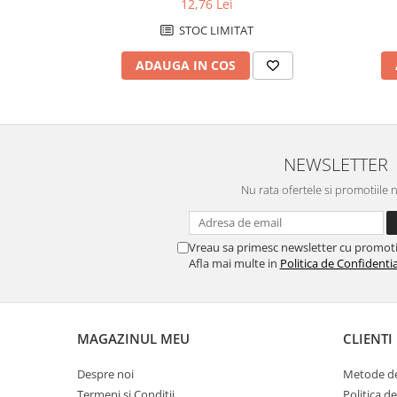
Caiete de birou
12,76 Lei
STOC LIMITAT
Cuburi din hartie
Etichete autoadezive
ADAUGA IN COS
Hartie de calc si alte articole hartie
Hartie pentru copiator si
imprimanta
Hartie si carton pentru print color
NEWSLETTER
Notite autoadezive
Nu rata ofertele si promotiile 
Plicuri
Registre si repertoare
Vreau sa primesc newsletter cu promoti
Afla mai multe in
Politica de Confidentia
Role hartie pentru fax si case de
marcat
Role hartie pentru plotter
MAGAZINUL MEU
CLIENTI
Tipizate
Instrumente de scris si corectura
Despre noi
Metode de
Corectoare
Termeni si Conditii
Politica d