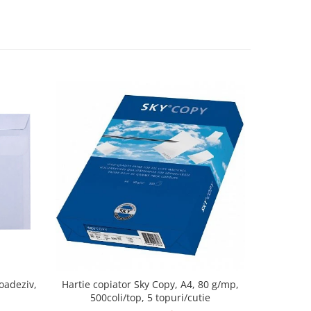
oadeziv,
Hartie copiator Sky Copy, A4, 80 g/mp,
Caiet cu 
500coli/top, 5 topuri/cutie
coperti c