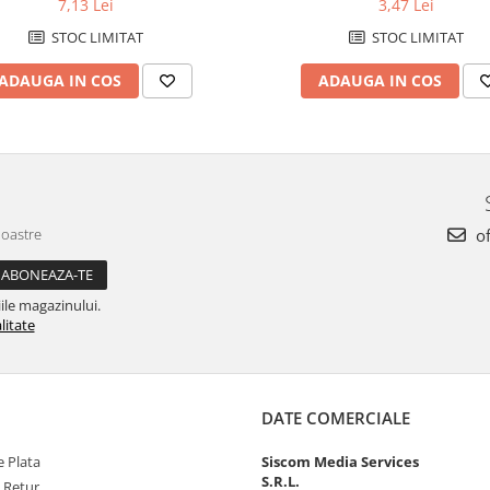
7,13 Lei
3,47 Lei
STOC LIMITAT
STOC LIMITAT
ADAUGA IN COS
ADAUGA IN COS
noastre
of
ile magazinului.
litate
DATE COMERCIALE
 Plata
Siscom Media Services
S.R.L.
e Retur