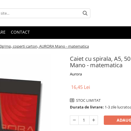
ARE
CONTACT
e - 90g/mp, coperti carton, AURORA Mano - matematica
Caiet cu spirala, A5, 5
Mano - matematica
Aurora
16,45 Lei
STOC LIMITAT
Durata de livrare:
1-3 zile lucratoa
ADAUG