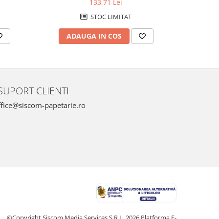
133,71 Lei
STOC LIMITAT
ADAUGA IN COS
AD
SUPORT CLIENTI
fice@siscom-papetarie.ro
©Copyright Siscom Media Services S.R.L. 2026
Platforma E-