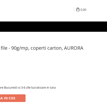
0,00
0 file - 90g/mp, coperti carton, AURORA
re Bucuresti si 3-6 zile lucratoare in tara
A IN COS