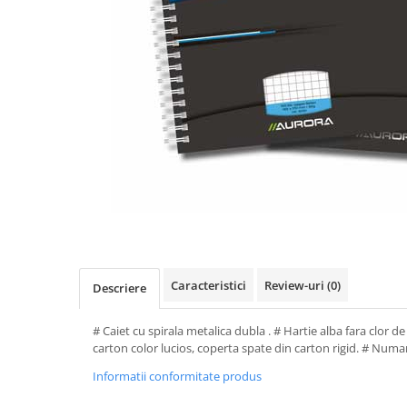
Perforatoare de birou si
profesionale
Pioneze si ace cu gamalie
Stampile, tusuri si tusiere
Suporturi pentru articole de birou
Suporturi pentru documente,
reviste, cataloage
Tavite pentru documente
Organizare si arhivare
Accesorii pentru arhivare
Bibliorafturi
Caracteristici
Review-uri
(0)
Descriere
Caiete mecanice
# Caiet cu spirala metalica dubla . # Hartie alba fara clor d
Clasoare, mape si suporti pentru
carton color lucios, coperta spate din carton rigid. # Numar 
carti de vizita
Informatii conformitate produs
Clipboarduri pentru documente