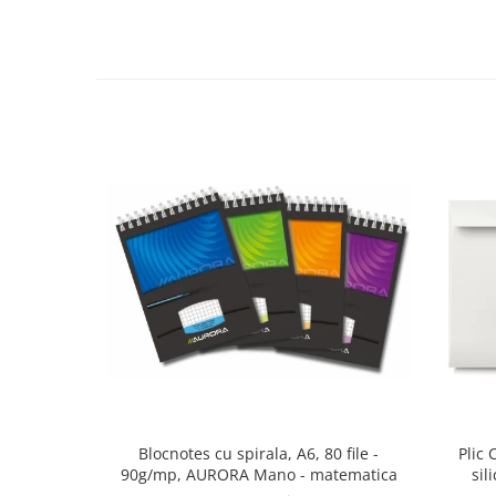
Cutii si containere de arhivare
Dosare de prezentare
Dosare din carton
Dosare din plastic
Dosare suspendabile
Etichete bibliorafturi
File de protectie
Index autoadeziv
Mape din carton
Mape din plastic
Separatoare index
Suporturi pentru dosare
suspendabile
Articole din hartie
Blocnotes cu spirala, A6, 80 file -
Plic
Blocnotesuri
90g/mp, AURORA Mano - matematica
sil