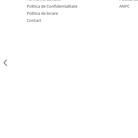
Politica de Confidentialitate
ANPC
Creioane mecanice
Politica de livrare
Instrumente de scris de lux
Contact
Linere
Markere pe baza de apa
Markere pe baza de vopsea
Markere pentru CD/DVD
Markere pentru desen tehnic
Markere pentru flipchart
Markere pentru tabla
Markere pentru textile
Markere permanente
Markere speciale
Pixuri cu gel
Pixuri cu mecanism