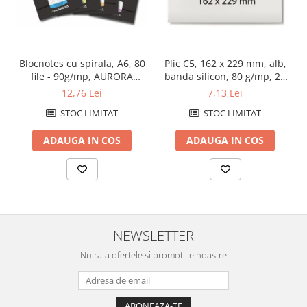
Blocnotes cu spirala, A6, 80
Plic C5, 162 x 229 mm, alb,
file - 90g/mp, AURORA
banda silicon, 80 g/mp, 25
Mano - matematica
bucati/set
12,76 Lei
7,13 Lei
STOC LIMITAT
STOC LIMITAT
ADAUGA IN COS
ADAUGA IN COS
NEWSLETTER
Nu rata ofertele si promotiile noastre