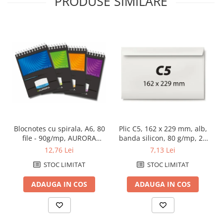
PRODUSE SIMILARE
Blocnotes cu spirala, A6, 80
Plic C5, 162 x 229 mm, alb,
file - 90g/mp, AURORA
banda silicon, 80 g/mp, 25
Mano - matematica
bucati/set
12,76 Lei
7,13 Lei
STOC LIMITAT
STOC LIMITAT
ADAUGA IN COS
ADAUGA IN COS