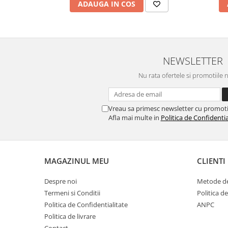
Caiete de birou
ADAUGA IN COS
Cuburi din hartie
Etichete autoadezive
Hartie de calc si alte articole hartie
NEWSLETTER
Hartie pentru copiator si
imprimanta
Nu rata ofertele si promotiile 
Hartie si carton pentru print color
Notite autoadezive
Vreau sa primesc newsletter cu promoti
Afla mai multe in
Politica de Confidentia
Plicuri
Registre si repertoare
Role hartie pentru fax si case de
MAGAZINUL MEU
CLIENTI
marcat
Role hartie pentru plotter
Despre noi
Metode de
Termeni si Conditii
Politica d
Tipizate
Politica de Confidentialitate
ANPC
Instrumente de scris si corectura
Politica de livrare
Corectoare