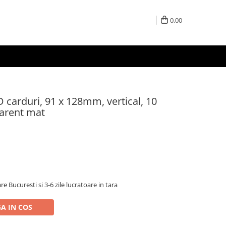
0,00
 carduri, 91 x 128mm, vertical, 10
parent mat
re Bucuresti si 3-6 zile lucratoare in tara
A IN COS