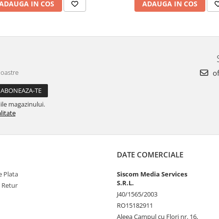
ADAUGA IN COS
ADAUGA IN COS
noastre
of
ile magazinului.
litate
DATE COMERCIALE
 Plata
Siscom Media Services
S.R.L.
e Retur
J40/1565/2003
RO15182911
Aleea Campul cu Flori nr. 16,