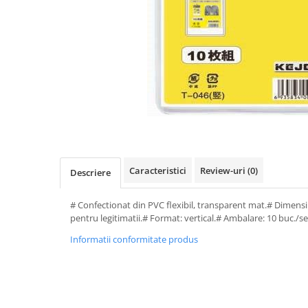
Perforatoare de birou si
profesionale
Pioneze si ace cu gamalie
Stampile, tusuri si tusiere
Suporturi pentru articole de birou
Suporturi pentru documente,
reviste, cataloage
Tavite pentru documente
Caracteristici
Review-uri
(0)
Organizare si arhivare
Descriere
Accesorii pentru arhivare
# Confectionat din PVC flexibil, transparent mat.# Dimensi
Bibliorafturi
pentru legitimatii.# Format: vertical.# Ambalare: 10 buc./se
Caiete mecanice
Informatii conformitate produs
Clasoare, mape si suporti pentru
carti de vizita
Clipboarduri pentru documente