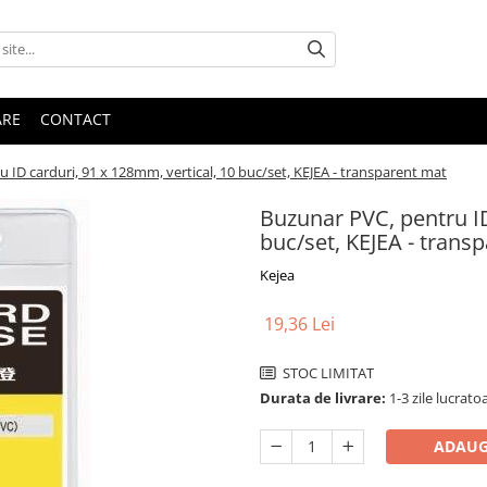
ARE
CONTACT
 ID carduri, 91 x 128mm, vertical, 10 buc/set, KEJEA - transparent mat
Buzunar PVC, pentru ID
buc/set, KEJEA - trans
Kejea
19,36 Lei
STOC LIMITAT
Durata de livrare:
1-3 zile lucratoa
ADAUG