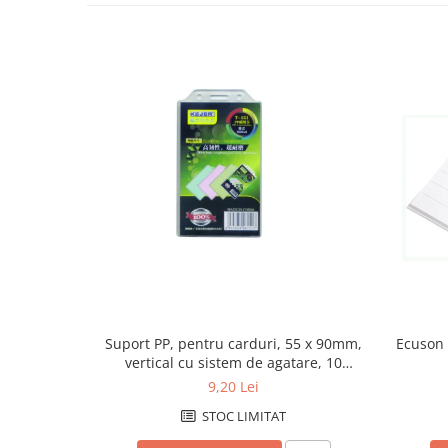
Cutii si containere de arhivare
Dosare de prezentare
Dosare din carton
Dosare din plastic
Dosare suspendabile
Etichete bibliorafturi
File de protectie
Index autoadeziv
Mape din carton
Mape din plastic
Separatoare index
Suport PP, pentru carduri, 55 x 90mm,
Ecuson c
Suporturi pentru dosare
vertical cu sistem de agatare, 10
suspendabile
buc/set, KEJEA - transp.
9,20 Lei
Articole din hartie
STOC LIMITAT
Blocnotesuri