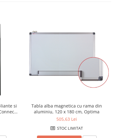
liante si
Tabla alba magnetica cu rama din
Tabla a
-Connect -
aluminiu, 120 x 180 cm, Optima
alumin
505,63 Lei
STOC LIMITAT