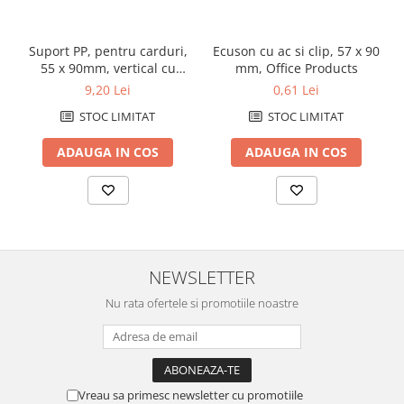
Suport PP, pentru carduri,
Ecuson cu ac si clip, 57 x 90
55 x 90mm, vertical cu
mm, Office Products
sistem de agatare, 10
9,20 Lei
0,61 Lei
buc/set, KEJEA - transp.
STOC LIMITAT
STOC LIMITAT
ADAUGA IN COS
ADAUGA IN COS
NEWSLETTER
Nu rata ofertele si promotiile noastre
Vreau sa primesc newsletter cu promotiile