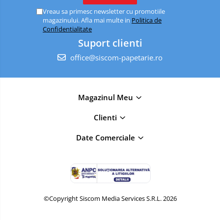
Vreau sa primesc newsletter cu promotiile
magazinului. Afla mai multe in
Politica de
Confidentialitate
Suport clienti
office@siscom-papetarie.ro
Magazinul Meu
Clienti
Date Comerciale
©Copyright Siscom Media Services S.R.L. 2026