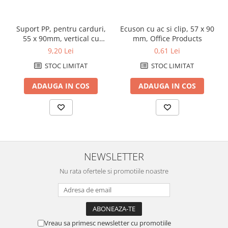
Suport PP, pentru carduri,
Ecuson cu ac si clip, 57 x 90
55 x 90mm, vertical cu
mm, Office Products
sistem de agatare, 10
9,20 Lei
0,61 Lei
buc/set, KEJEA - transp.
STOC LIMITAT
STOC LIMITAT
ADAUGA IN COS
ADAUGA IN COS
NEWSLETTER
Nu rata ofertele si promotiile noastre
Vreau sa primesc newsletter cu promotiile