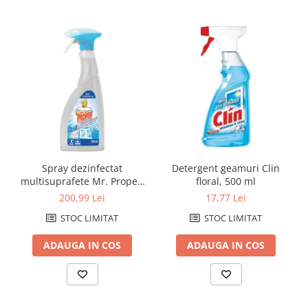
Caiete de birou
Cuburi din hartie
Etichete autoadezive
Hartie de calc si alte articole hartie
Hartie pentru copiator si
imprimanta
Hartie si carton pentru print color
Notite autoadezive
Plicuri
Spray dezinfectat
Detergent geamuri Clin
multisuprafete Mr. Proper,
floral, 500 ml
Registre si repertoare
750 ml
200,99 Lei
17,77 Lei
Role hartie pentru fax si case de
STOC LIMITAT
STOC LIMITAT
marcat
Role hartie pentru plotter
ADAUGA IN COS
ADAUGA IN COS
Tipizate
Instrumente de scris si corectura
Corectoare