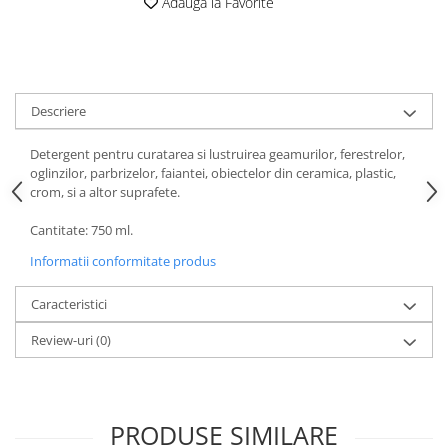
Adauga la Favorite
Cutii si containere de arhivare
Dosare de prezentare
Dosare din carton
Dosare din plastic
Descriere
Dosare suspendabile
Detergent pentru curatarea si lustruirea geamurilor, ferestrelor,
Etichete bibliorafturi
oglinzilor, parbrizelor, faiantei, obiectelor din ceramica, plastic,
File de protectie
crom, si a altor suprafete.
Index autoadeziv
Cantitate: 750 ml.
Mape din carton
Informatii conformitate produs
Mape din plastic
Caracteristici
Separatoare index
Review-uri
(0)
Suporturi pentru dosare
suspendabile
Articole din hartie
Blocnotesuri
PRODUSE SIMILARE