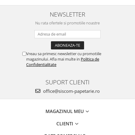
Creioane mecanice
NEWSLETTER
Instrumente de scris de lux
Nu rata ofertele si promotiile noastre
Linere
Markere pe baza de apa
Markere pe baza de vopsea
Vreau sa primesc newsletter cu promotiile
Markere pentru CD/DVD
magazinului. Afla mai multe in
Politica de
Markere pentru desen tehnic
Confidentialitate
Markere pentru flipchart
SUPORT CLIENTI
Markere pentru tabla
office@siscom-papetarie.ro
Markere pentru textile
Markere permanente
Markere speciale
MAGAZINUL MEU
Pixuri cu gel
CLIENTI
Pixuri cu mecanism