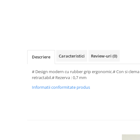
Perforatoare de birou si
profesionale
Pioneze si ace cu gamalie
Stampile, tusuri si tusiere
Suporturi pentru articole de birou
Suporturi pentru documente,
Caracteristici
Review-uri
(0)
Descriere
reviste, cataloage
Tavite pentru documente
# Design modern cu rubber grip ergonomic.# Con si clema m
retractabil.# Rezerva : 0,7 mm
Organizare si arhivare
Accesorii pentru arhivare
Informatii conformitate produs
Bibliorafturi
Caiete mecanice
Clasoare, mape si suporti pentru
carti de vizita
Clipboarduri pentru documente