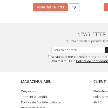
Caiete de birou
ADAUGA IN COS
Cuburi din hartie
Etichete autoadezive
Hartie de calc si alte articole hartie
Hartie pentru copiator si
NEWSLETTER
imprimanta
Nu rata ofertele si promotiile 
Hartie si carton pentru print color
Notite autoadezive
Vreau sa primesc newsletter cu promoti
Plicuri
Afla mai multe in
Politica de Confidentia
Registre si repertoare
Role hartie pentru fax si case de
marcat
MAGAZINUL MEU
CLIENTI
Role hartie pentru plotter
Despre noi
Metode de
Tipizate
Termeni si Conditii
Politica d
Instrumente de scris si corectura
Politica de Confidentialitate
ANPC
Corectoare
Politica de livrare