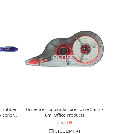
, rubber
Dispencer cu banda corectoare 5mm x
Pix SCHNE
- scriere
8m, Office Products
grip, va
3,93 Lei
STOC LIMITAT