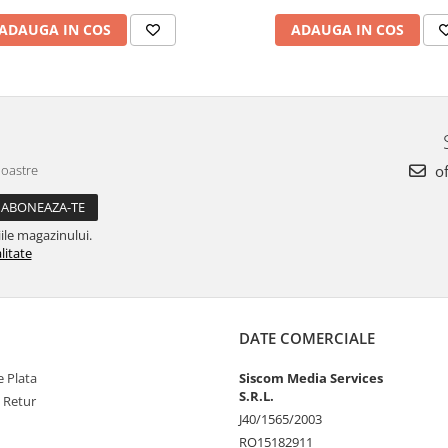
ADAUGA IN COS
ADAUGA IN COS
noastre
of
ile magazinului.
litate
DATE COMERCIALE
 Plata
Siscom Media Services
S.R.L.
e Retur
J40/1565/2003
RO15182911