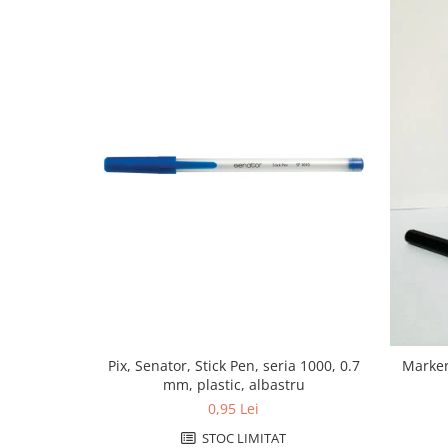
Cutii si containere de arhivare
Dosare de prezentare
Dosare din carton
Dosare din plastic
Dosare suspendabile
Etichete bibliorafturi
File de protectie
Index autoadeziv
Mape din carton
Mape din plastic
Separatoare index
Suporturi pentru dosare
suspendabile
Pix, Senator, Stick Pen, seria 1000, 0.7
Marker
mm, plastic, albastru
Articole din hartie
0,95 Lei
Blocnotesuri
STOC LIMITAT