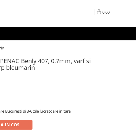
0,00
rin
 PENAC Benly 407, 0.7mm, varf si
orp bleumarin
re Bucuresti si 3-6 zile lucratoare in tara
A IN COS