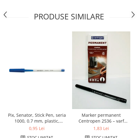
PRODUSE SIMILARE
Pix, Senator, Stick Pen, seria
Marker permanent
1000, 0.7 mm, plastic,
Centropen 2536 – varf
albastru
1mm, negru
0,95 Lei
1,83 Lei
STOC LIMITAT
STOC LIMITAT