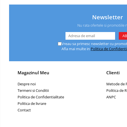
Caiete de birou
Cuburi din hartie
Newsletter
Etichete autoadezive
Nu rata ofertele si promotiile 
Hartie de calc si alte articole hartie
Hartie pentru copiator si
imprimanta
Vreau sa primesc newsletter cu promoti
Afla mai multe in
Politica de Confidenti
Hartie si carton pentru print color
Notite autoadezive
Plicuri
Magazinul Meu
Clienti
Registre si repertoare
Despre noi
Metode de P
Role hartie pentru fax si case de
Termeni si Conditii
Politica de 
marcat
Politica de Confidentialitate
ANPC
Role hartie pentru plotter
Politica de livrare
Tipizate
Contact
Instrumente de scris si corectura
Corectoare
Comunicare