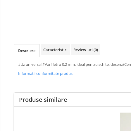
Perforatoare de birou si
profesionale
Pioneze si ace cu gamalie
Stampile, tusuri si tusiere
Suporturi pentru articole de birou
Suporturi pentru documente,
Caracteristici
Review-uri
(0)
Descriere
reviste, cataloage
Tavite pentru documente
#Uz universal.#Varf fetru 0.2 mm, ideal pentru schite, desen.#Cerne
Organizare si arhivare
Informatii conformitate produs
Accesorii pentru arhivare
Bibliorafturi
Produse similare
Caiete mecanice
Clasoare, mape si suporti pentru
carti de vizita
Clipboarduri pentru documente