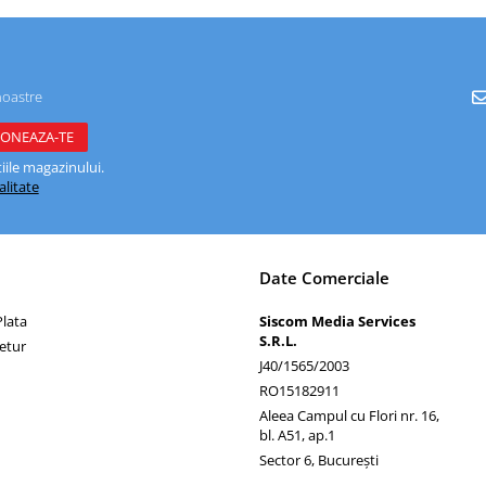
noastre
ile magazinului.
alitate
Date Comerciale
lata
Siscom Media Services
S.R.L.
Retur
J40/1565/2003
RO15182911
Aleea Campul cu Flori nr. 16,
bl. A51, ap.1
Sector 6, București