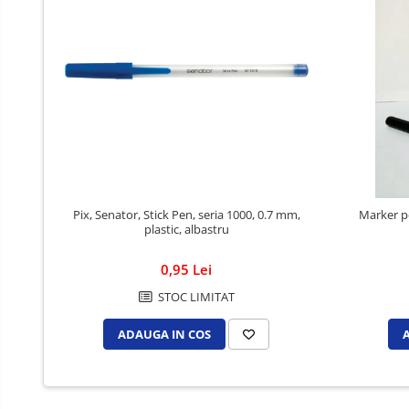
Cutii si containere de arhivare
Dosare de prezentare
Dosare din carton
Dosare din plastic
Dosare suspendabile
Etichete bibliorafturi
File de protectie
Index autoadeziv
Pix, Senator, Stick Pen, seria 1000, 0.7 mm,
Marker p
plastic, albastru
Mape din carton
Mape din plastic
0,95 Lei
Separatoare index
STOC LIMITAT
Suporturi pentru dosare
suspendabile
ADAUGA IN COS
Articole din hartie
Blocnotesuri