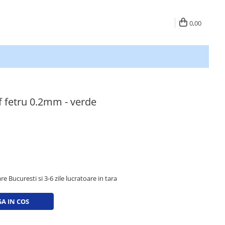
0,00
f fetru 0.2mm - verde
re Bucuresti si 3-6 zile lucratoare in tara
A IN COS