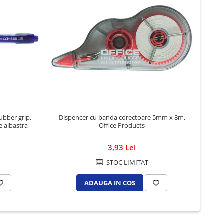
ubber grip,
Dispencer cu banda corectoare 5mm x 8m,
Pix S
e albastra
Office Products
3,93 Lei
STOC LIMITAT
ADAUGA IN COS