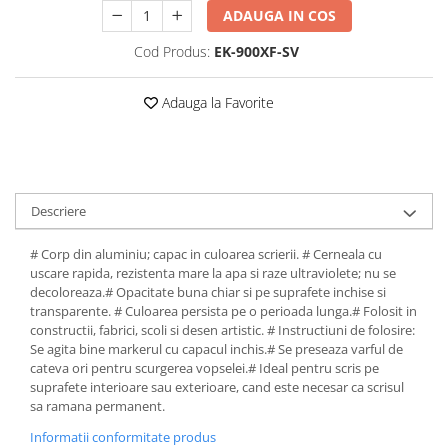
profesionale
File de protectie
ADAUGA IN COS
Markere speciale
Detergenti pentru textile
Pixuri si stilouri scolare
Produse curatare IT
Role hartie pentru plotter
Pioneze si ace cu gamalie
Index autoadeziv
Cod Produs:
EK-900XF-SV
Pixuri cu gel
Dispensere baie si bucatarie
Plastilină si materiale de modelat
Trimmere
Tipizate
Stampile, tusuri si tusiere
Mape din carton
Pixuri cu mecanism
Hartie igienica
Radiere
Suporturi pentru articole de birou
Adauga la Favorite
Mape din plastic
Pixuri fara mecanism
Lavete
Suporturi pentru documente,
Separatoare index
Pixuri pentru ghisee
Marcare si etichetare
reviste, cataloage
Suporturi pentru dosare
Rezerve pixuri
Odorizante
Tavite pentru documente
suspendabile
Rigle
Prosoape din hartie
Descriere
Rollere
Saci menajeri
# Corp din aluminiu; capac in culoarea scrierii. # Cerneala cu
Stilouri si rezerve
Sapunuri
uscare rapida, rezistenta mare la apa si raze ultraviolete; nu se
decoloreaza.# Opacitate buna chiar si pe suprafete inchise si
Textmarkere
Servetele
transparente. # Culoarea persista pe o perioada lunga.# Folosit in
constructii, fabrici, scoli si desen artistic. # Instructiuni de folosire:
Spray-uri mobila
Se agita bine markerul cu capacul inchis.# Se preseaza varful de
cateva ori pentru scurgerea vopselei.# Ideal pentru scris pe
suprafete interioare sau exterioare, cand este necesar ca scrisul
sa ramana permanent.
Informatii conformitate produs