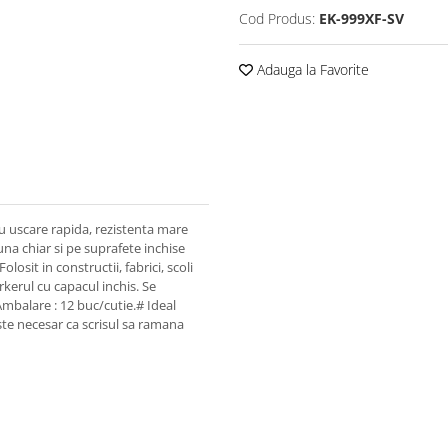
Cod Produs:
EK-999XF-SV
Adauga la Favorite
cu uscare rapida, rezistenta mare
una chiar si pe suprafete inchise
osit in constructii, fabrici, scoli
arkerul cu capacul inchis. Se
Ambalare : 12 buc/cutie.# Ideal
ste necesar ca scrisul sa ramana