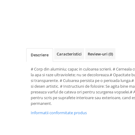
Perforatoare de birou si
profesionale
Pioneze si ace cu gamalie
Stampile, tusuri si tusiere
Suporturi pentru articole de birou
Suporturi pentru documente,
Caracteristici
Review-uri
(0)
Descriere
reviste, cataloage
Tavite pentru documente
# Corp din aluminiu; capac in culoarea scrierii. # Cerneala 
la apa si raze ultraviolete; nu se decoloreaza.# Opacitate b
Organizare si arhivare
si transparente. # Culoarea persista pe o perioada lunga.# Fol
Accesorii pentru arhivare
si desen artistic. # Instructiuni de folosire: Se agita bine m
preseaza varful de cateva ori pentru scurgerea vopselei.# 
Bibliorafturi
pentru scris pe suprafete interioare sau exterioare, cand e
Caiete mecanice
permanent.
Clasoare, mape si suporti pentru
Informatii conformitate produs
carti de vizita
Clipboarduri pentru documente