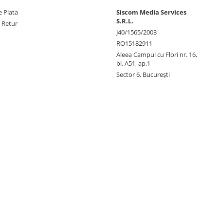
 Plata
Siscom Media Services
S.R.L.
e Retur
J40/1565/2003
RO15182911
Aleea Campul cu Flori nr. 16,
bl. A51, ap.1
Sector 6, București