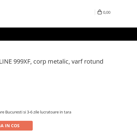
0,00
INE 999XF, corp metalic, varf rotund
re Bucuresti si 3-6 zile lucratoare in tara
A IN COS