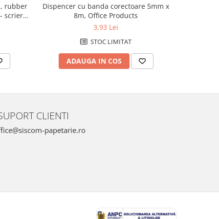
, rubber
Dispencer cu banda corectoare 5mm x
Pix SCHNE
- scriere
8m, Office Products
grip, va
3,93 Lei
STOC LIMITAT
ADAUGA IN COS
AD
SUPORT CLIENTI
fice@siscom-papetarie.ro