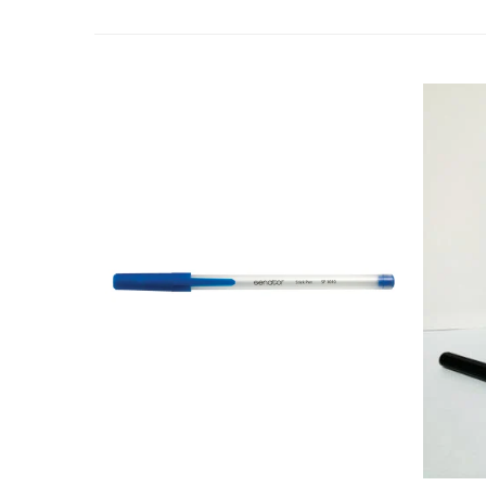
Cutii si containere de arhivare
Dosare de prezentare
Dosare din carton
Dosare din plastic
Dosare suspendabile
Etichete bibliorafturi
File de protectie
Index autoadeziv
Mape din carton
Mape din plastic
Separatoare index
Suporturi pentru dosare
suspendabile
Articole din hartie
Blocnotesuri