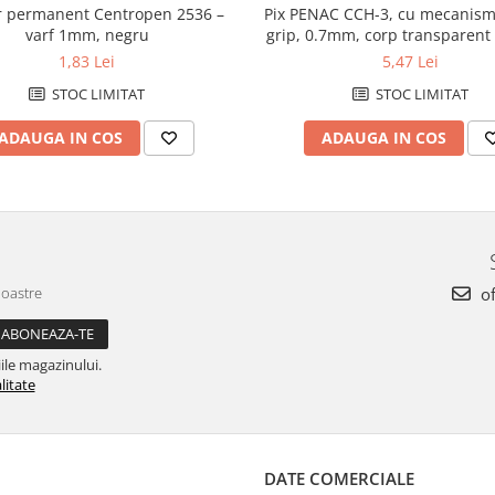
Pix PENAC CCH-3, cu mecanism
 permanent Centropen 2536 –
grip, 0.7mm, corp transparent 
varf 1mm, negru
albastra
5,47 Lei
1,83 Lei
STOC LIMITAT
STOC LIMITAT
ADAUGA IN COS
ADAUGA IN COS
noastre
of
ile magazinului.
litate
DATE COMERCIALE