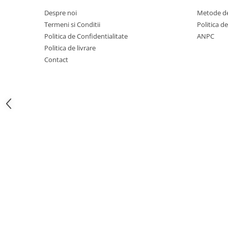
Creioane mecanice
Despre noi
Metode de
Termeni si Conditii
Politica d
Instrumente de scris de lux
Politica de Confidentialitate
ANPC
Linere
Politica de livrare
Contact
Markere pe baza de apa
Markere pe baza de vopsea
Markere pentru CD/DVD
Markere pentru desen tehnic
Markere pentru flipchart
Markere pentru tabla
Markere pentru textile
Markere permanente
Markere speciale
Pixuri cu gel
Pixuri cu mecanism