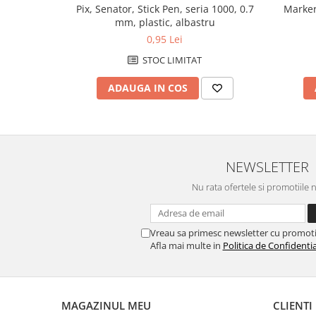
Caiete de birou
Pix, Senator, Stick Pen, seria 1000, 0.7
Marker
mm, plastic, albastru
Cuburi din hartie
0,95 Lei
Etichete autoadezive
STOC LIMITAT
Hartie de calc si alte articole hartie
ADAUGA IN COS
Hartie pentru copiator si
imprimanta
Hartie si carton pentru print color
Notite autoadezive
NEWSLETTER
Plicuri
Nu rata ofertele si promotiile 
Registre si repertoare
Role hartie pentru fax si case de
marcat
Vreau sa primesc newsletter cu promoti
Afla mai multe in
Politica de Confidentia
Role hartie pentru plotter
Tipizate
Instrumente de scris si corectura
MAGAZINUL MEU
CLIENTI
Corectoare