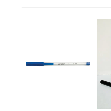
Cutii si containere de arhivare
Dosare de prezentare
Dosare din carton
Dosare din plastic
Dosare suspendabile
Etichete bibliorafturi
File de protectie
Index autoadeziv
Mape din carton
Mape din plastic
Separatoare index
Suporturi pentru dosare
suspendabile
Articole din hartie
Blocnotesuri