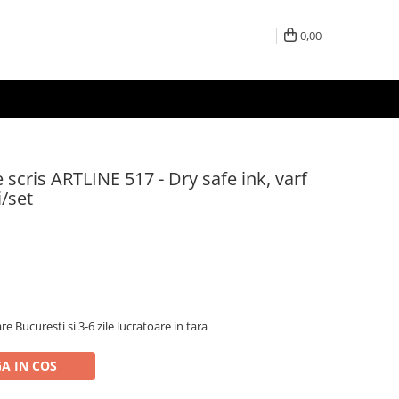
0,00
scris ARTLINE 517 - Dry safe ink, varf
/set
re Bucuresti si 3-6 zile lucratoare in tara
A IN COS