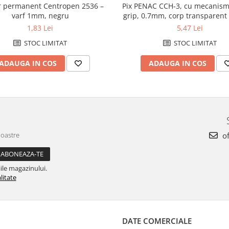
Pix PENAC CCH-3, cu mecanism
 permanent Centropen 2536 –
grip, 0.7mm, corp transparent 
varf 1mm, negru
albastra
5,47 Lei
1,83 Lei
STOC LIMITAT
STOC LIMITAT
ADAUGA IN COS
ADAUGA IN COS
noastre
of
ile magazinului.
litate
DATE COMERCIALE