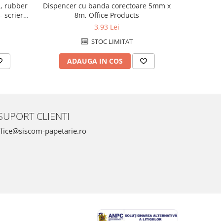
, rubber
Dispencer cu banda corectoare 5mm x
Pix SCHNE
- scriere
8m, Office Products
grip, va
3,93 Lei
STOC LIMITAT
ADAUGA IN COS
AD
SUPORT CLIENTI
fice@siscom-papetarie.ro