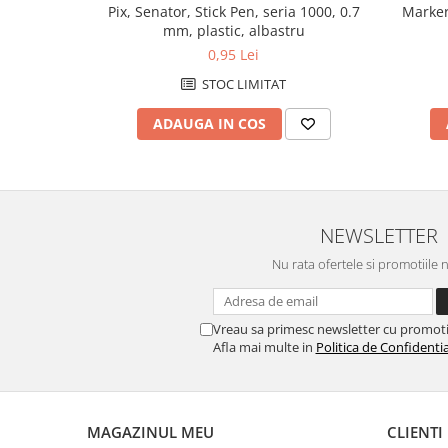
Caiete de birou
Pix, Senator, Stick Pen, seria 1000, 0.7
Marker
mm, plastic, albastru
Cuburi din hartie
0,95 Lei
Etichete autoadezive
STOC LIMITAT
Hartie de calc si alte articole hartie
ADAUGA IN COS
Hartie pentru copiator si
imprimanta
Hartie si carton pentru print color
Notite autoadezive
NEWSLETTER
Plicuri
Nu rata ofertele si promotiile 
Registre si repertoare
Role hartie pentru fax si case de
marcat
Vreau sa primesc newsletter cu promoti
Afla mai multe in
Politica de Confidentia
Role hartie pentru plotter
Tipizate
Instrumente de scris si corectura
MAGAZINUL MEU
CLIENTI
Corectoare