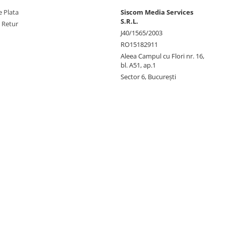
 Plata
Siscom Media Services
S.R.L.
e Retur
J40/1565/2003
RO15182911
Aleea Campul cu Flori nr. 16,
bl. A51, ap.1
Sector 6, București