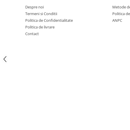
Despre noi
Metode de
Creioane mecanice
Termeni si Conditii
Politica d
Instrumente de scris de lux
Politica de Confidentialitate
ANPC
Linere
Politica de livrare
Contact
Markere pe baza de apa
Markere pe baza de vopsea
Markere pentru CD/DVD
Markere pentru desen tehnic
Markere pentru flipchart
Markere pentru tabla
Markere pentru textile
Markere permanente
Markere speciale
Pixuri cu gel
Pixuri cu mecanism