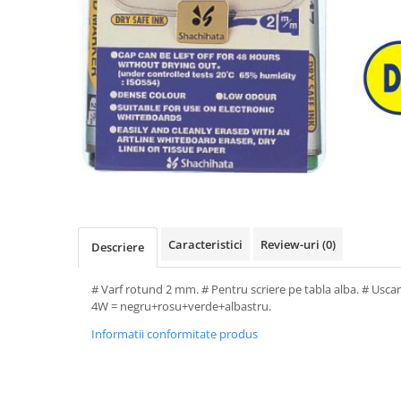
Perforatoare de birou si
profesionale
Pioneze si ace cu gamalie
Stampile, tusuri si tusiere
Suporturi pentru articole de birou
Suporturi pentru documente,
reviste, cataloage
Tavite pentru documente
Organizare si arhivare
Caracteristici
Review-uri
(0)
Descriere
Accesorii pentru arhivare
Bibliorafturi
# Varf rotund 2 mm. # Pentru scriere pe tabla alba. # Usca
Caiete mecanice
4W = negru+rosu+verde+albastru.
Clasoare, mape si suporti pentru
Informatii conformitate produs
carti de vizita
Clipboarduri pentru documente