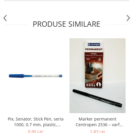
PRODUSE SIMILARE
Pix, Senator, Stick Pen, seria
Marker permanent
1000, 0.7 mm, plastic,
Centropen 2536 – varf
albastru
1mm, negru
0,95 Lei
1,83 Lei