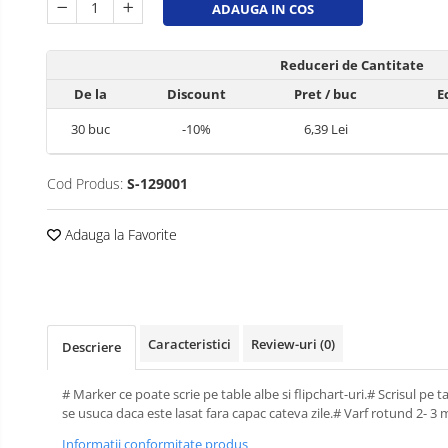
ADAUGA IN COS
Perforatoare de birou si
profesionale
Reduceri de Cantitate
Pioneze si ace cu gamalie
De la
Discount
Pret
/ buc
E
Stampile, tusuri si tusiere
30
buc
-10%
6,39 Lei
Suporturi pentru articole de birou
Suporturi pentru documente,
Cod Produs:
S-129001
reviste, cataloage
Tavite pentru documente
Adauga la Favorite
Organizare si arhivare
Accesorii pentru arhivare
Bibliorafturi
Caiete mecanice
Caracteristici
Review-uri
(0)
Descriere
Clasoare, mape si suporti pentru
carti de vizita
# Marker ce poate scrie pe table albe si flipchart-uri.# Scrisul pe t
se usuca daca este lasat fara capac cateva zile.# Varf rotund 2- 3 
Clipboarduri pentru documente
Informatii conformitate produs