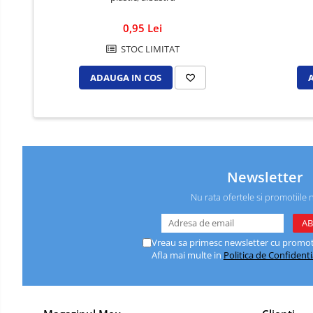
Caiete de birou
Cuburi din hartie
0,95 Lei
Etichete autoadezive
STOC LIMITAT
Hartie de calc si alte articole hartie
ADAUGA IN COS
Hartie pentru copiator si
imprimanta
Hartie si carton pentru print color
Notite autoadezive
Plicuri
Newsletter
Registre si repertoare
Nu rata ofertele si promotiile 
Role hartie pentru fax si case de
marcat
Vreau sa primesc newsletter cu promoti
Role hartie pentru plotter
Afla mai multe in
Politica de Confidenti
Tipizate
Instrumente de scris si corectura
Corectoare
Comunicare