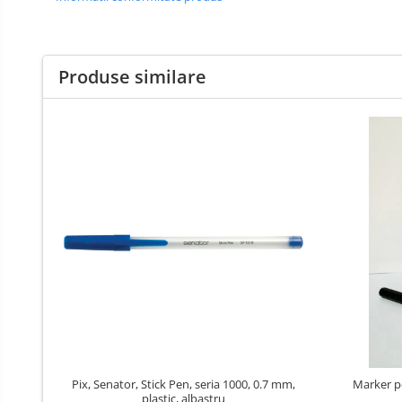
Cutii si containere de arhivare
Dosare de prezentare
Dosare din carton
Produse similare
Dosare din plastic
Dosare suspendabile
Etichete bibliorafturi
File de protectie
Index autoadeziv
Mape din carton
Mape din plastic
Separatoare index
Suporturi pentru dosare
suspendabile
Articole din hartie
Blocnotesuri
Pix, Senator, Stick Pen, seria 1000, 0.7 mm,
Marker p
plastic, albastru