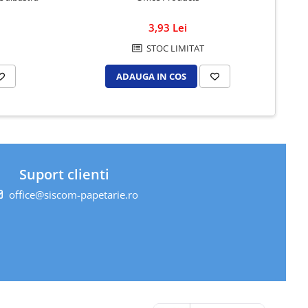
3,93 Lei
STOC LIMITAT
ADAUGA IN COS
Suport clienti
office@siscom-papetarie.ro