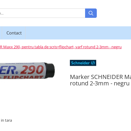
Contact
Maxx 290, pentru tabla de scris+flipchart, varf rotund 2-3mm - negru
Marker SCHNEIDER Maxx 
rotund 2-3mm - negru
 in tara