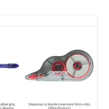
ubber grip,
Dispencer cu banda corectoare 5mm x 8m,
Pix S
e albastra
Office Products