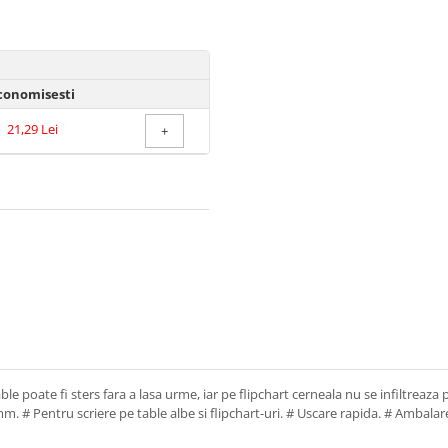
conomisesti
21,29 Lei
+
able poate fi sters fara a lasa urme, iar pe flipchart cerneala nu se infiltreaza
mm. # Pentru scriere pe table albe si flipchart-uri. # Uscare rapida. # Ambalar