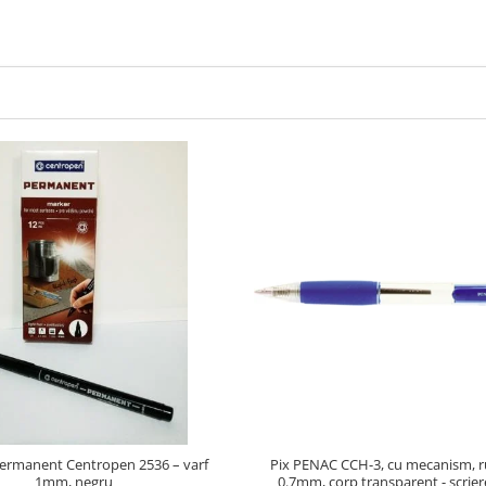
Pix PENAC CCH-3, cu mecanism, r
ermanent Centropen 2536 – varf
0.7mm, corp transparent - scrier
1mm, negru