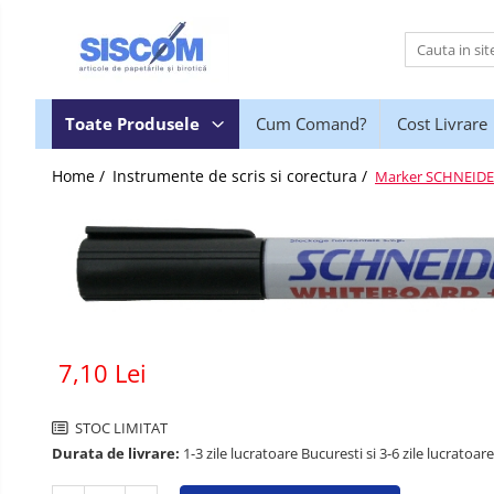
Toate Produsele
Accesorii pentru birou
Toate Produsele
Cum Comand?
Cost Livrare
Agrafe si clipsuri
Home /
Instrumente de scris si corectura /
Marker SCHNEIDER 
Benzi adezive si dispensere pentru
birou
Buzunare, folii autoadezive si
autolaminante
Capsatoare si decapsatoare
Capse
Cuttere, rezerve si cutite pentru
7,10 Lei
corespondenta
Elastice, buretiere, lupe
STOC LIMITAT
Foarfeci
Durata de livrare:
1-3 zile lucratoare Bucuresti si 3-6 zile lucratoare
Lipici si alti adezivi