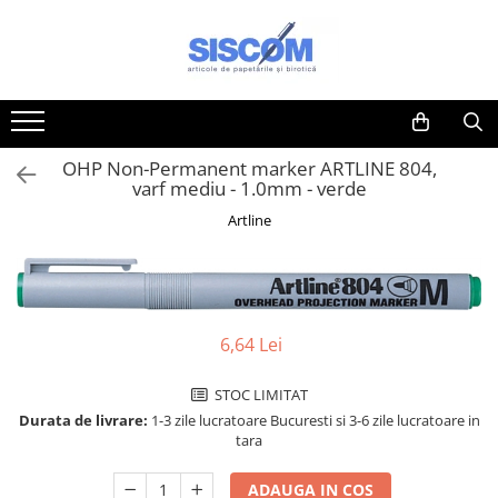
Toate Produsele
Accesorii pentru birou
Agrafe si clipsuri
OHP Non-Permanent marker ARTLINE 804,
Benzi adezive si dispensere pentru
varf mediu - 1.0mm - verde
birou
Artline
Buzunare, folii autoadezive si
autolaminante
Capsatoare si decapsatoare
Capse
6,64 Lei
Cuttere, rezerve si cutite pentru
corespondenta
STOC LIMITAT
Durata de livrare:
1-3 zile lucratoare Bucuresti si 3-6 zile lucratoare in
Elastice, buretiere, lupe
tara
Foarfeci
ADAUGA IN COS
Lipici si alti adezivi