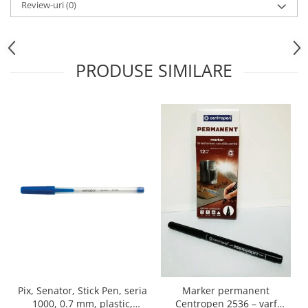
Cutii si containere de arhivare
Review-uri
(0)
Dosare de prezentare
Dosare din carton
PRODUSE SIMILARE
Dosare din plastic
Dosare suspendabile
Etichete bibliorafturi
File de protectie
Index autoadeziv
Mape din carton
Mape din plastic
Separatoare index
Suporturi pentru dosare
suspendabile
Articole din hartie
Blocnotesuri
Pix, Senator, Stick Pen, seria
Marker permanent
1000, 0.7 mm, plastic,
Centropen 2536 – varf