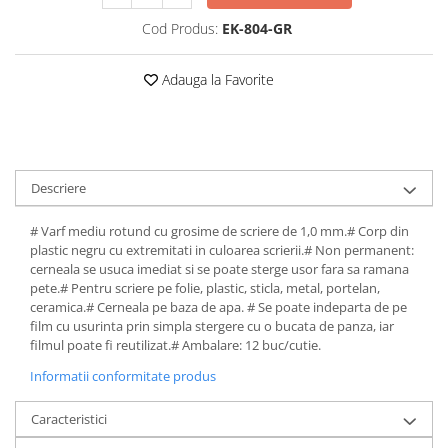
Perforatoare de birou si
Cod Produs:
EK-804-GR
profesionale
Pioneze si ace cu gamalie
Adauga la Favorite
Stampile, tusuri si tusiere
Suporturi pentru articole de birou
Suporturi pentru documente,
Descriere
reviste, cataloage
Tavite pentru documente
# Varf mediu rotund cu grosime de scriere de 1,0 mm.# Corp din
plastic negru cu extremitati in culoarea scrierii.# Non permanent:
Organizare si arhivare
cerneala se usuca imediat si se poate sterge usor fara sa ramana
Accesorii pentru arhivare
pete.# Pentru scriere pe folie, plastic, sticla, metal, portelan,
ceramica.# Cerneala pe baza de apa. # Se poate indeparta de pe
Bibliorafturi
film cu usurinta prin simpla stergere cu o bucata de panza, iar
Caiete mecanice
filmul poate fi reutilizat.# Ambalare: 12 buc/cutie.
Clasoare, mape si suporti pentru
Informatii conformitate produs
carti de vizita
Caracteristici
Clipboarduri pentru documente