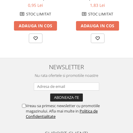
Caiete de birou
albastru
1mm, negru
0,95 Lei
1,83 Lei
Cuburi din hartie
STOC LIMITAT
STOC LIMITAT
Etichete autoadezive
ADAUGA IN COS
ADAUGA IN COS
Hartie de calc si alte articole hartie
Hartie pentru copiator si
imprimanta
Hartie si carton pentru print color
Notite autoadezive
NEWSLETTER
Plicuri
Nu rata ofertele si promotiile noastre
Registre si repertoare
Role hartie pentru fax si case de
marcat
Role hartie pentru plotter
Vreau sa primesc newsletter cu promotiile
magazinului. Afla mai multe in
Politica de
Tipizate
Confidentialitate
Instrumente de scris si corectura
Corectoare