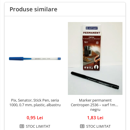
Spray-uri mobila
Produse similare
Pix, Senator, Stick Pen, seria
Marker permanent
1000, 0.7 mm, plastic, albastru
Centropen 2536 – varf 1mm,
negru
0,95 Lei
1,83 Lei
STOC LIMITAT
STOC LIMITAT