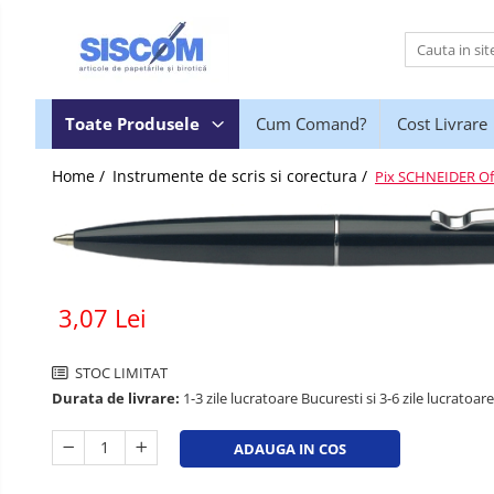
Toate Produsele
Accesorii pentru birou
Toate Produsele
Cum Comand?
Cost Livrare
Agrafe si clipsuri
Home /
Instrumente de scris si corectura /
Pix SCHNEIDER Offi
Benzi adezive si dispensere pentru
birou
Buzunare, folii autoadezive si
autolaminante
Capsatoare si decapsatoare
3,07 Lei
Capse
Cuttere, rezerve si cutite pentru
STOC LIMITAT
corespondenta
Durata de livrare:
1-3 zile lucratoare Bucuresti si 3-6 zile lucratoare
Elastice, buretiere, lupe
ADAUGA IN COS
Foarfeci
Lipici si alti adezivi