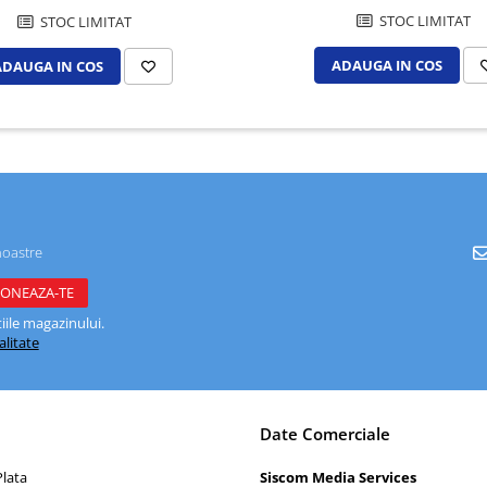
STOC LIMITAT
STOC LIMITAT
ADAUGA IN COS
ADAUGA IN COS
noastre
ile magazinului.
alitate
Date Comerciale
lata
Siscom Media Services