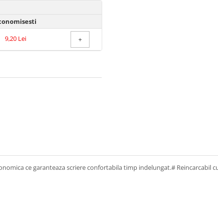
conomisesti
9,20 Lei
+
gonomica ce garanteaza scriere confortabila timp indelungat.# Reincarcabil c