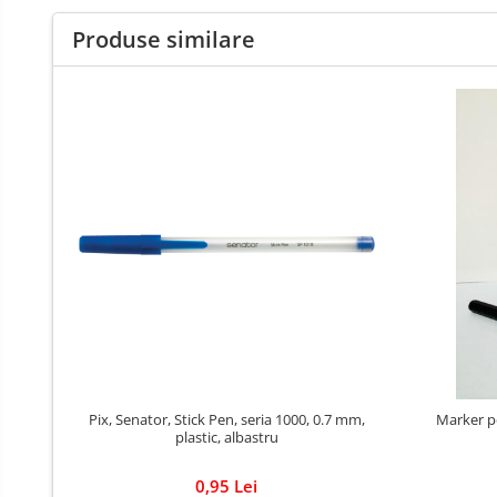
Cutii si containere de arhivare
Produse similare
Dosare de prezentare
Dosare din carton
Dosare din plastic
Dosare suspendabile
Etichete bibliorafturi
File de protectie
Index autoadeziv
Mape din carton
Mape din plastic
Separatoare index
Suporturi pentru dosare
suspendabile
Pix, Senator, Stick Pen, seria 1000, 0.7 mm,
Marker p
plastic, albastru
Articole din hartie
Blocnotesuri
0,95 Lei