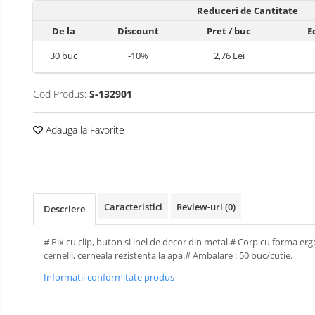
Reduceri de Cantitate
Perforatoare de birou si
De la
Discount
Pret
/ buc
E
profesionale
Pioneze si ace cu gamalie
30
buc
-10%
2,76 Lei
Stampile, tusuri si tusiere
Cod Produs:
S-132901
Suporturi pentru articole de birou
Suporturi pentru documente,
Adauga la Favorite
reviste, cataloage
Tavite pentru documente
Organizare si arhivare
Accesorii pentru arhivare
Caracteristici
Review-uri
(0)
Descriere
Bibliorafturi
Caiete mecanice
# Pix cu clip, buton si inel de decor din metal.# Corp cu forma er
cernelii, cerneala rezistenta la apa.# Ambalare : 50 buc/cutie.
Clasoare, mape si suporti pentru
carti de vizita
Informatii conformitate produs
Clipboarduri pentru documente