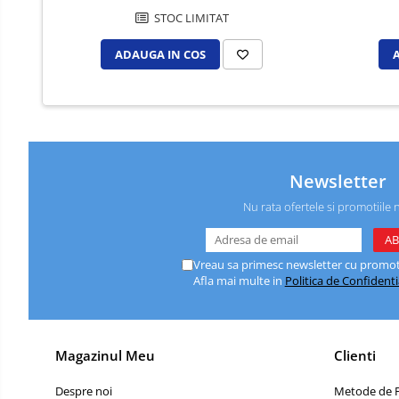
Caiete de birou
STOC LIMITAT
Cuburi din hartie
ADAUGA IN COS
Etichete autoadezive
Hartie de calc si alte articole hartie
Hartie pentru copiator si
imprimanta
Hartie si carton pentru print color
Newsletter
Notite autoadezive
Nu rata ofertele si promotiile 
Plicuri
Registre si repertoare
Vreau sa primesc newsletter cu promoti
Role hartie pentru fax si case de
Afla mai multe in
Politica de Confidenti
marcat
Role hartie pentru plotter
Tipizate
Magazinul Meu
Clienti
Instrumente de scris si corectura
Despre noi
Metode de P
Corectoare
Comunicare