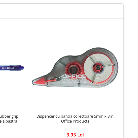
ubber grip,
Dispencer cu banda corectoare 5mm x 8m,
Pix S
e albastra
Office Products
3,93 Lei