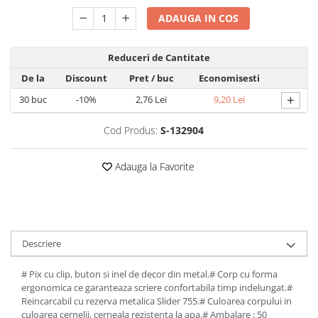
profesionale
File de protectie
Markere speciale
Detergenti pentru textile
Pixuri si stilouri scolare
Produse curatare IT
ADAUGA IN COS
Role hartie pentru plotter
Pioneze si ace cu gamalie
Index autoadeziv
Pixuri cu gel
Dispensere baie si bucatarie
Plastilină si materiale de modelat
Trimmere
Tipizate
Stampile, tusuri si tusiere
Mape din carton
Reduceri de Cantitate
Pixuri cu mecanism
Hartie igienica
Radiere
Suporturi pentru articole de birou
Mape din plastic
De la
Discount
Pret
/ buc
Economisesti
Pixuri fara mecanism
Lavete
Suporturi pentru documente,
Separatoare index
+
30
buc
-10%
2,76 Lei
9,20 Lei
Pixuri pentru ghisee
Marcare si etichetare
reviste, cataloage
Suporturi pentru dosare
Rezerve pixuri
Odorizante
Tavite pentru documente
Cod Produs:
S-132904
suspendabile
Rigle
Prosoape din hartie
Adauga la Favorite
Rollere
Saci menajeri
Stilouri si rezerve
Sapunuri
Textmarkere
Servetele
Spray-uri mobila
Descriere
# Pix cu clip, buton si inel de decor din metal.# Corp cu forma
ergonomica ce garanteaza scriere confortabila timp indelungat.#
Reincarcabil cu rezerva metalica Slider 755.# Culoarea corpului in
culoarea cernelii, cerneala rezistenta la apa.# Ambalare : 50