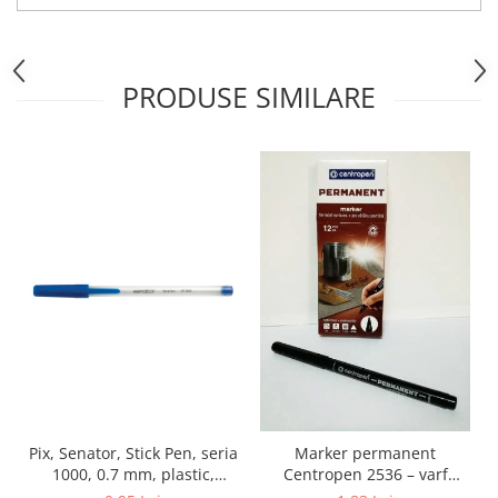
PRODUSE SIMILARE
Pix, Senator, Stick Pen, seria
Marker permanent
1000, 0.7 mm, plastic,
Centropen 2536 – varf
albastru
1mm, negru