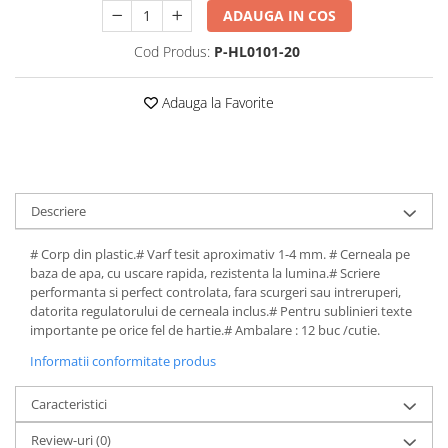
profesionale
File de protectie
ADAUGA IN COS
Markere speciale
Detergenti pentru textile
Pixuri si stilouri scolare
Produse curatare IT
Role hartie pentru plotter
Pioneze si ace cu gamalie
Index autoadeziv
Cod Produs:
P-HL0101-20
Pixuri cu gel
Dispensere baie si bucatarie
Plastilină si materiale de modelat
Trimmere
Tipizate
Stampile, tusuri si tusiere
Mape din carton
Pixuri cu mecanism
Hartie igienica
Radiere
Suporturi pentru articole de birou
Adauga la Favorite
Mape din plastic
Pixuri fara mecanism
Lavete
Suporturi pentru documente,
Separatoare index
Pixuri pentru ghisee
Marcare si etichetare
reviste, cataloage
Suporturi pentru dosare
Rezerve pixuri
Odorizante
Tavite pentru documente
suspendabile
Rigle
Prosoape din hartie
Descriere
Rollere
Saci menajeri
# Corp din plastic.# Varf tesit aproximativ 1-4 mm. # Cerneala pe
Stilouri si rezerve
Sapunuri
baza de apa, cu uscare rapida, rezistenta la lumina.# Scriere
performanta si perfect controlata, fara scurgeri sau intreruperi,
Textmarkere
Servetele
datorita regulatorului de cerneala inclus.# Pentru sublinieri texte
importante pe orice fel de hartie.# Ambalare : 12 buc /cutie.
Spray-uri mobila
Informatii conformitate produs
Caracteristici
Review-uri
(0)