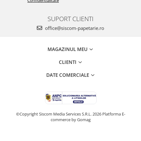
Confidentialitate
Caiete si coperti
Carioci si markere
SUPORT CLIENTI
Creioane clasice
office@siscom-papetarie.ro
Creioane colorate
Ghiozdane si genti
MAGAZINUL MEU
Instrumente pentru desen tehnic
CLIENTI
Penare
Pixuri si stilouri scolare
DATE COMERCIALE
Plastilină si materiale de modelat
Radiere
Tonere imprimanta
Tonere compatibile Brother
©Copyright Siscom Media Services S.R.L. 2026
Platforma E-
commerce by Gomag
Tonere compatibile Canon
Tonere compatibile Epson
Tonere compatibile HP