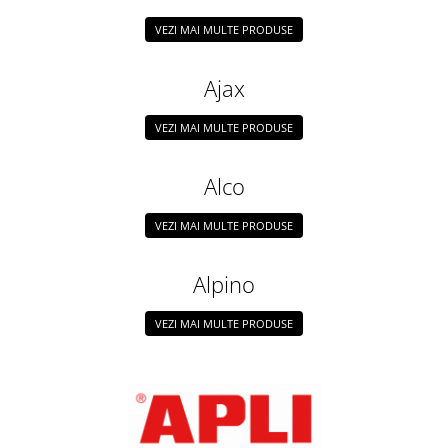
Perforatoare de birou si
VEZI MAI MULTE PRODUSE
profesionale
Pioneze si ace cu gamalie
Ajax
Stampile, tusuri si tusiere
VEZI MAI MULTE PRODUSE
Suporturi pentru articole de birou
Suporturi pentru documente,
Alco
reviste, cataloage
Tavite pentru documente
VEZI MAI MULTE PRODUSE
Organizare si arhivare
Accesorii pentru arhivare
Alpino
Bibliorafturi
VEZI MAI MULTE PRODUSE
Caiete mecanice
Clasoare, mape si suporti pentru
carti de vizita
Clipboarduri pentru documente