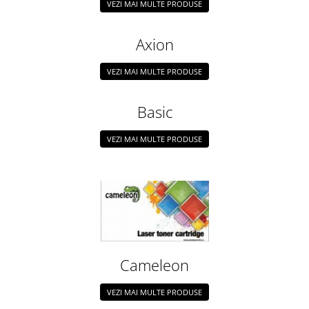
Caiete de birou
VEZI MAI MULTE PRODUSE
Cuburi din hartie
Axion
Etichete autoadezive
Hartie de calc si alte articole hartie
VEZI MAI MULTE PRODUSE
Hartie pentru copiator si
imprimanta
Basic
Hartie si carton pentru print color
VEZI MAI MULTE PRODUSE
Notite autoadezive
Plicuri
Registre si repertoare
Role hartie pentru fax si case de
marcat
Role hartie pentru plotter
Cameleon
Tipizate
Instrumente de scris si corectura
VEZI MAI MULTE PRODUSE
Corectoare