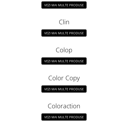
Pixuri fara mecanism
VEZI MAI MULTE PRODUSE
Pixuri pentru ghisee
Clin
Rezerve pixuri
Rigle
VEZI MAI MULTE PRODUSE
Rollere
Stilouri si rezerve
Colop
Textmarkere
VEZI MAI MULTE PRODUSE
Comunicare si prezentare
Accesorii pentru table
Color Copy
Display-uri de prezentare si afisare
VEZI MAI MULTE PRODUSE
Ecusoane si accesorii
Flipcharturi si accesorii
Coloraction
Focus touch
Hartie flipchart
VEZI MAI MULTE PRODUSE
Panouri, suporturi si aviziere