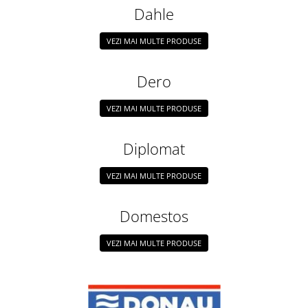
pentru prezentare
Dahle
Table din pluta
VEZI MAI MULTE PRODUSE
Table magnetice si plannere
Mobilier si accesorii birou
Dero
Clasificatoare si vestiare
VEZI MAI MULTE PRODUSE
Covorase protectie podea
Cuiere
Diplomat
Dulapuri metalice
Mobilier de birou
VEZI MAI MULTE PRODUSE
Panouri pentru chei
Domestos
Rafturi arhivare
Scaune operationale pentru birou
VEZI MAI MULTE PRODUSE
Scaune vizitator
Suporturi ergonomice
Produse curatenie pentru birou