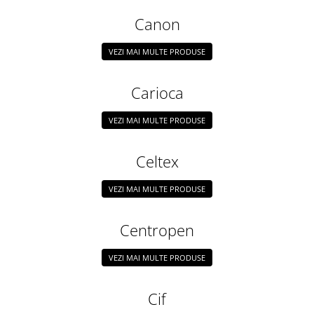
Creioane mecanice
Canon
Instrumente de scris de lux
VEZI MAI MULTE PRODUSE
Linere
Markere pe baza de apa
Carioca
Markere pe baza de vopsea
VEZI MAI MULTE PRODUSE
Markere pentru CD/DVD
Markere pentru desen tehnic
Celtex
Markere pentru flipchart
VEZI MAI MULTE PRODUSE
Markere pentru tabla
Markere pentru textile
Centropen
Markere permanente
Markere speciale
VEZI MAI MULTE PRODUSE
Pixuri cu gel
Cif
Pixuri cu mecanism