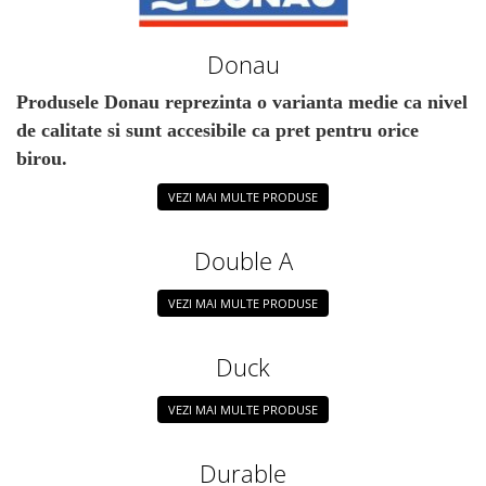
Accesorii protocol
Ambalare
Donau
Articole pentru menaj
Produsele Donau reprezinta o varianta medie ca nivel
Becuri si prelungitoare
de calitate si sunt accesibile ca pret pentru orice
Benzi adezive speciale
birou.
Bureti de vase
VEZI MAI MULTE PRODUSE
Cosuri gunoi pentru birou
Double A
Cosuri pentru colectare selectiva
Detergenti geamuri
VEZI MAI MULTE PRODUSE
Detergenti pentru baie
Detergenti pentru bucatarie
Duck
Detergenti pentru pardoseli
VEZI MAI MULTE PRODUSE
Detergenti pentru textile
Dispensere baie si bucatarie
Durable