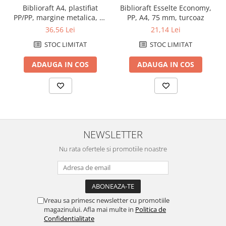
Biblioraft A4, plastifiat
Biblioraft Esselte Economy,
PP/PP, margine metalica, 75
PP, A4, 75 mm, turcoaz
mm, ESSELTE No. 1 Power -
36,56 Lei
21,14 Lei
albastru
STOC LIMITAT
STOC LIMITAT
ADAUGA IN COS
ADAUGA IN COS
NEWSLETTER
Nu rata ofertele si promotiile noastre
Vreau sa primesc newsletter cu promotiile
magazinului. Afla mai multe in
Politica de
Confidentialitate