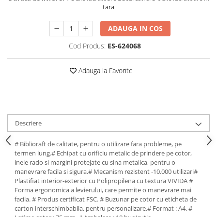
tara
ADAUGA IN COS
Cod Produs:
ES-624068
Adauga la Favorite
Descriere
# Biblioraft de calitate, pentru o utilizare fara probleme, pe
termen lung.# Echipat cu orificiu metalic de prindere pe cotor,
inele rado si margini protejate cu sina metalica, pentru o
manevrare facila si sigura.# Mecanism rezistent -10.000 utilizari#
Plastifiat interior-exterior cu Polipropilena cu textura VIVIDA #
Forma ergonomica a levierului, care permite o manevrare mai
facila. # Produs certificat FSC. # Buzunar pe cotor cu eticheta de
carton interschimbabila, pentru personalizare.# Format : A4. #