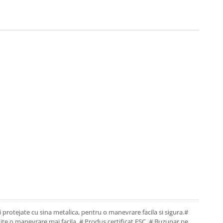
i protejate cu sina metalica, pentru o manevrare facila si sigura.#
mite o manevrare mai facila. # Produs certificat FSC. # Buzunar pe