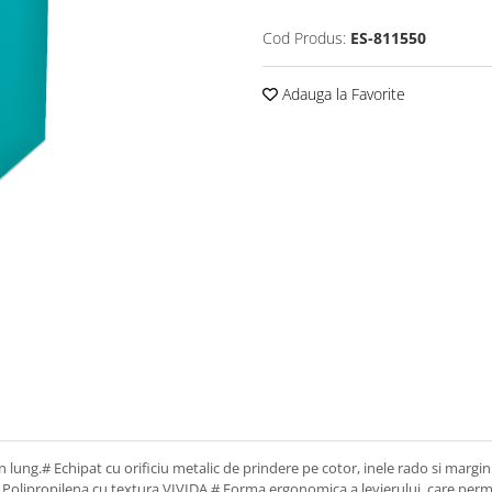
Cod Produs:
ES-811550
Adauga la Favorite
n lung.# Echipat cu orificiu metalic de prindere pe cotor, inele rado si margin
 cu Polipropilena cu textura VIVIDA # Forma ergonomica a levierului, care per