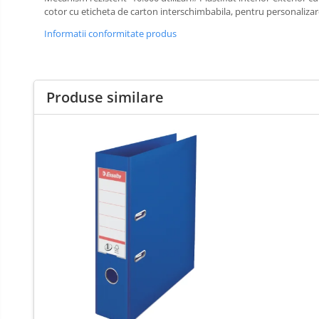
Cutii si containere de arhivare
cotor cu eticheta de carton interschimbabila, pentru personalizar
Dosare de prezentare
Informatii conformitate produs
Dosare din carton
Dosare din plastic
Dosare suspendabile
Produse similare
Etichete bibliorafturi
File de protectie
Index autoadeziv
Mape din carton
Mape din plastic
Separatoare index
Suporturi pentru dosare
suspendabile
Articole din hartie
Blocnotesuri