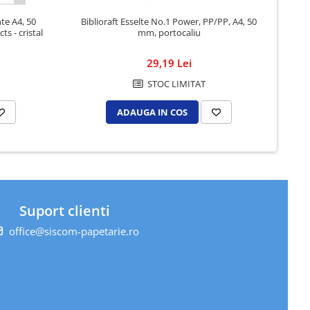
te A4, 50
Biblioraft Esselte No.1 Power, PP/PP, A4, 50
Do
ts - cristal
mm, portocaliu
29,19 Lei
STOC LIMITAT
ADAUGA IN COS
Suport clienti
office@siscom-papetarie.ro