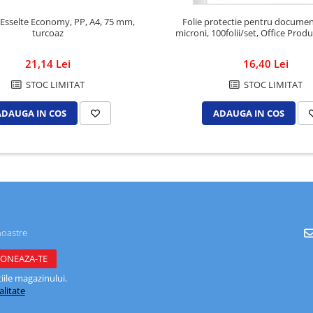
t Esselte Economy, PP, A4, 75 mm,
Folie protectie pentru documen
turcoaz
microni, 100folii/set, Office Produc
21,14 Lei
16,40 Lei
STOC LIMITAT
STOC LIMITAT
ADAUGA IN COS
ADAUGA IN COS
noastre
ile magazinului.
alitate