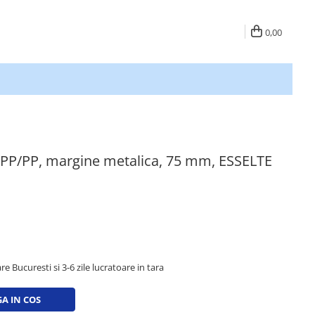
0,00
iat PP/PP, margine metalica, 75 mm, ESSELTE
re Bucuresti si 3-6 zile lucratoare in tara
A IN COS