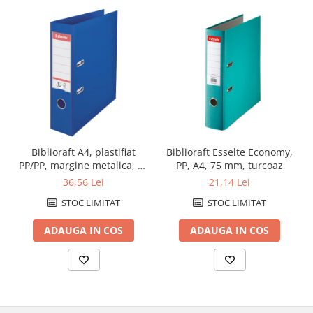
Caiete de birou
Cuburi din hartie
Etichete autoadezive
Hartie de calc si alte articole hartie
Hartie pentru copiator si
imprimanta
Hartie si carton pentru print color
Notite autoadezive
Biblioraft A4, plastifiat
Biblioraft Esselte Economy,
PP/PP, margine metalica, 75
PP, A4, 75 mm, turcoaz
Plicuri
mm, ESSELTE No. 1 Power -
36,56 Lei
21,14 Lei
Registre si repertoare
albastru
STOC LIMITAT
STOC LIMITAT
Role hartie pentru fax si case de
marcat
ADAUGA IN COS
ADAUGA IN COS
Role hartie pentru plotter
Tipizate
Instrumente de scris si corectura
Corectoare