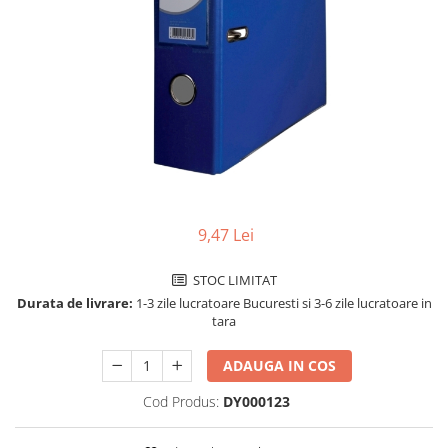
Perforatoare de birou si
profesionale
Pioneze si ace cu gamalie
Stampile, tusuri si tusiere
Suporturi pentru articole de birou
Suporturi pentru documente,
reviste, cataloage
Tavite pentru documente
9,47 Lei
Organizare si arhivare
Accesorii pentru arhivare
STOC LIMITAT
Durata de livrare:
1-3 zile lucratoare Bucuresti si 3-6 zile lucratoare in
Bibliorafturi
tara
Caiete mecanice
ADAUGA IN COS
Clasoare, mape si suporti pentru
carti de vizita
Cod Produs:
DY000123
Clipboarduri pentru documente