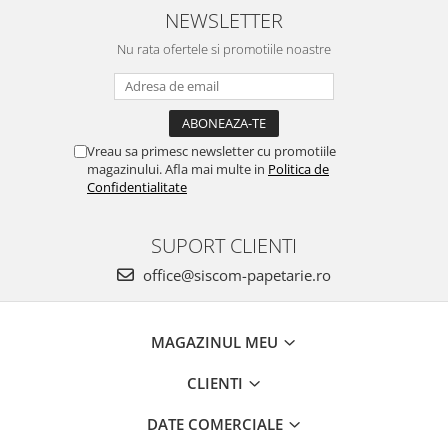
NEWSLETTER
Creioane mecanice
Nu rata ofertele si promotiile noastre
Instrumente de scris de lux
Linere
Markere pe baza de apa
Markere pe baza de vopsea
Vreau sa primesc newsletter cu promotiile
magazinului. Afla mai multe in
Politica de
Markere pentru CD/DVD
Confidentialitate
Markere pentru desen tehnic
SUPORT CLIENTI
Markere pentru flipchart
Markere pentru tabla
office@siscom-papetarie.ro
Markere pentru textile
Markere permanente
MAGAZINUL MEU
Markere speciale
CLIENTI
Pixuri cu gel
DATE COMERCIALE
Pixuri cu mecanism