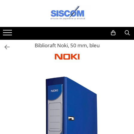
Toate Produsele
Accesorii pentru birou
Agrafe si clipsuri
Biblioraft Noki, 50 mm, bleu
Benzi adezive si dispensere pentru
birou
Buzunare, folii autoadezive si
autolaminante
Capsatoare si decapsatoare
Capse
Cuttere, rezerve si cutite pentru
corespondenta
Elastice, buretiere, lupe
Foarfeci
Lipici si alti adezivi