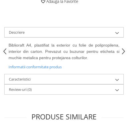
Cutii si containere de arhivare
Adauga la Favorite
Dosare de prezentare
Dosare din carton
Dosare din plastic
Descriere
Dosare suspendabile
Etichete bibliorafturi
Biblioraft A4, plastifiat la exterior cu folie de polipropilena,
interior din carton. Prevazut cu buzunar pentru eticheta si
File de protectie
muchie metalica pentru protejarea colturilor.
Index autoadeziv
Informatii conformitate produs
Mape din carton
Caracteristici
Mape din plastic
Separatoare index
Review-uri
(0)
Suporturi pentru dosare
suspendabile
Articole din hartie
PRODUSE SIMILARE
Blocnotesuri