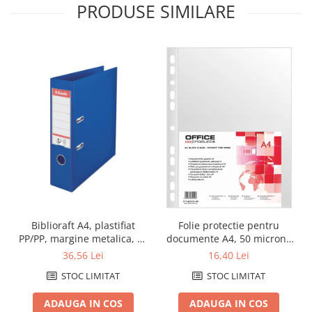
PRODUSE SIMILARE
Biblioraft A4, plastifiat
Folie protectie pentru
PP/PP, margine metalica, 75
documente A4, 50 microni,
mm, ESSELTE No. 1 Power -
100folii/set, Office Products
36,56 Lei
16,40 Lei
albastru
- cristal
STOC LIMITAT
STOC LIMITAT
ADAUGA IN COS
ADAUGA IN COS