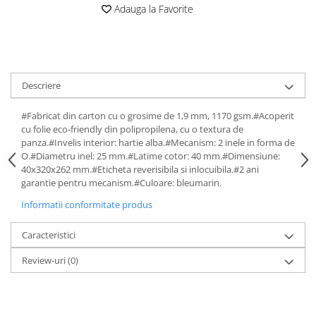
Adauga la Favorite
Descriere
#Fabricat din carton cu o grosime de 1,9 mm, 1170 gsm.#Acoperit
cu folie eco-friendly din polipropilena, cu o textura de
panza.#Invelis interior: hartie alba.#Mecanism: 2 inele in forma de
O.#Diametru inel: 25 mm.#Latime cotor: 40 mm.#Dimensiune:
40x320x262 mm.#Eticheta reverisibila si inlocuibila.#2 ani
garantie pentru mecanism.#Culoare: bleumarin.
Informatii conformitate produs
Caracteristici
Review-uri
(0)