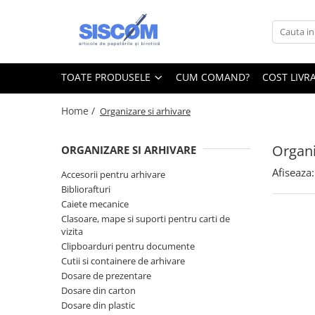
Toate Produsele
Accesorii pentru birou
TOATE PRODUSELE
CUM COMAND?
COST LIVR
Agrafe si clipsuri
Home /
Organizare si arhivare
Benzi adezive si dispensere pentru
birou
Organi
ORGANIZARE SI ARHIVARE
Buzunare, folii autoadezive si
autolaminante
Afiseaza:
Accesorii pentru arhivare
Capsatoare si decapsatoare
Bibliorafturi
Caiete mecanice
Capse
Clasoare, mape si suporti pentru carti de
Cuttere, rezerve si cutite pentru
vizita
corespondenta
Clipboarduri pentru documente
Cutii si containere de arhivare
Elastice, buretiere, lupe
Dosare de prezentare
Foarfeci
Dosare din carton
Dosare din plastic
Lipici si alti adezivi