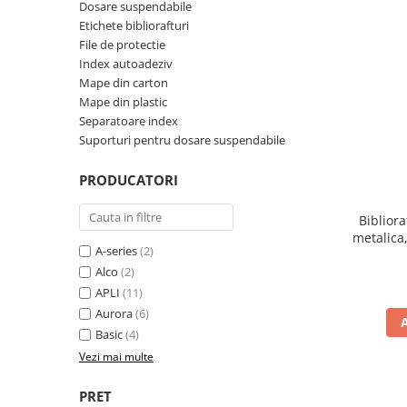
Dosare suspendabile
Perforatoare de birou si
Etichete bibliorafturi
profesionale
File de protectie
Index autoadeziv
Pioneze si ace cu gamalie
Mape din carton
Stampile, tusuri si tusiere
Mape din plastic
Separatoare index
Suporturi pentru articole de birou
Suporturi pentru dosare suspendabile
Suporturi pentru documente,
reviste, cataloage
PRODUCATORI
Tavite pentru documente
Bibliora
Organizare si arhivare
metalica
Accesorii pentru arhivare
A-series
(2)
Alco
(2)
Bibliorafturi
APLI
(11)
Caiete mecanice
Aurora
(6)
Basic
(4)
Clasoare, mape si suporti pentru
carti de vizita
Vezi mai multe
Clipboarduri pentru documente
PRET