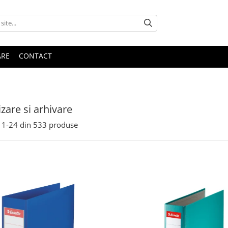
ARE
CONTACT
zare si arhivare
1-
24
din
533
produse