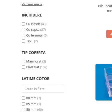
pentru prezentare
Vezi mai multe
Bibliora
me
Table din pluta
INCHIDERE
Table magnetice si plannere
Cu elastic
(43)
Mobilier si accesorii birou
Cu capsa
(27)
Clasificatoare si vestiare
Cu fermoar
(6)
Covorase protectie podea
Tip L
(2)
Cuiere
TIP COPERTA
Dulapuri metalice
Marmorat
(3)
Mobilier de birou
Plastifiat
(109)
Panouri pentru chei
LATIME COTOR
Rafturi arhivare
Scaune operationale pentru birou
Scaune vizitator
80 mm
(2)
Suporturi ergonomice
65 mm
(1)
50 mm
(60)
Produse curatenie pentru birou