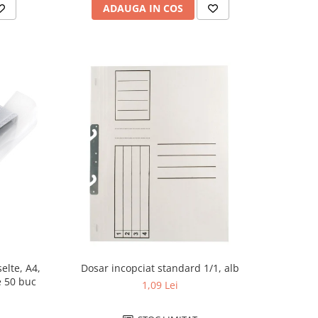
ADAUGA IN COS
elte, A4,
Dosar incopciat standard 1/1, alb
standard, 43 microni, cutie de 50 buc
1,09 Lei