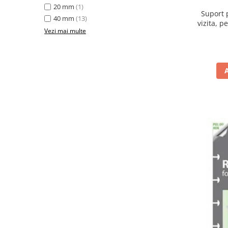
20 mm
(1)
Accesorii protocol
Suport p
40 mm
(13)
vizita, p
Ambalare
Vezi mai multe
Articole pentru menaj
Becuri si prelungitoare
Benzi adezive speciale
Bureti de vase
Cosuri gunoi pentru birou
Cosuri pentru colectare selectiva
Detergenti geamuri
Detergenti pentru baie
Detergenti pentru bucatarie
Detergenti pentru pardoseli
Detergenti pentru textile
Dispensere baie si bucatarie