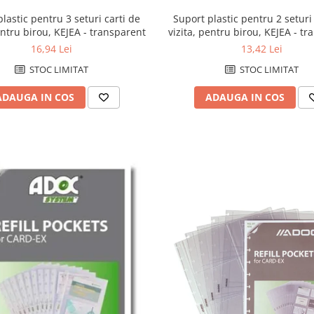
Suport plastic pentru 2 seturi
lastic pentru 3 seturi carti de
vizita, pentru birou, KEJEA - t
entru birou, KEJEA - transparent
13,42 Lei
16,94 Lei
STOC LIMITAT
STOC LIMITAT
ADAUGA IN COS
ADAUGA IN COS