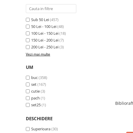
Cutii si containere de arhivare
Dosare de prezentare
Dosare din carton
Sub 50 Lei
(457)
50 Lei - 100 Lei
(48)
Dosare din plastic
100 Lei - 150 Lei
(18)
Dosare suspendabile
150 Lei - 200 Lei
(7)
Etichete bibliorafturi
200 Lei - 250 Lei
(3)
Vezi mai multe
File de protectie
Index autoadeziv
UM
Mape din carton
buc
(358)
Mape din plastic
set
(167)
cutie
(3)
Separatoare index
pach
(1)
Suporturi pentru dosare
Biblioraf
set25
(1)
suspendabile
Articole din hartie
DESCHIDERE
Blocnotesuri
Superioara
(30)