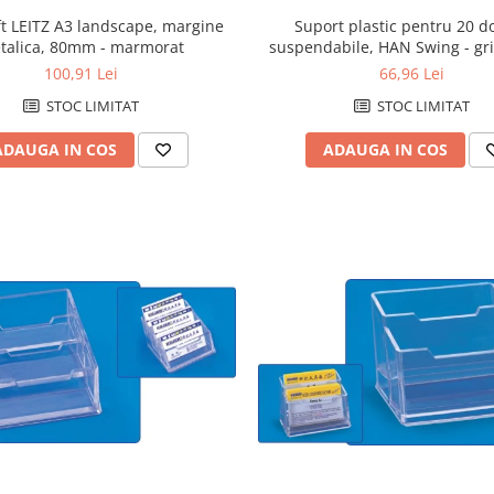
ft LEITZ A3 landscape, margine
Suport plastic pentru 20 d
talica, 80mm - marmorat
suspendabile, HAN Swing - gri
100,91 Lei
66,96 Lei
STOC LIMITAT
STOC LIMITAT
ADAUGA IN COS
ADAUGA IN COS