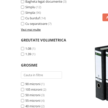
Bagheta legat documente
(3)
Pixuri fara mecanism
Simplu
(12)
Pixuri pentru ghisee
Simpla
(96)
Rezerve pixuri
Cu burduf
(14)
Cu separatoare
(7)
Rigle
Vezi mai multe
Rollere
GREUTATE VOLUMETRICA
Stilouri si rezerve
Textmarkere
1.08
(1)
1.39
(1)
Comunicare si prezentare
Accesorii pentru table
GROSIME
Display-uri de prezentare si afisare
Ecusoane si accesorii
Flipcharturi si accesorii
90 microni
(1)
105 microni
(2)
Focus touch
50 microni
(3)
Hartie flipchart
55 microni
(4)
Panouri, suporturi si aviziere
40 microni
(2)