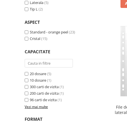
Caiete de birou
Laterala
(5)
Tip L
(2)
Cuburi din hartie
Etichete autoadezive
ASPECT
Hartie de calc si alte articole hartie
Standard - orange peel
(23)
Hartie pentru copiator si
Cristal
(15)
imprimanta
Hartie si carton pentru print color
CAPACITATE
Notite autoadezive
Plicuri
20 dosare
(5)
Registre si repertoare
10 dosare
(1)
Role hartie pentru fax si case de
300 carti de vizita
(1)
marcat
200 carti de vizita
(1)
96 carti de vizita
(1)
Role hartie pentru plotter
File 
Vezi mai multe
Tipizate
latera
Instrumente de scris si corectura
FORMAT
Corectoare